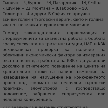
Смолян – 5, Бургас – 54, Пазарджик – 14, Ямбол –
7, Шумен – 22, Монтана – 8, Габрово – 10,
Силистра – 4 и други. В София се проучват
всички големи търговски вериги, както и голяма
част от по-малките хранителни магазини.
Според законодателните паравомощия и
споразумението за съвместна работа в борбата
срещу спекулата на трите институции, НАП и КЗК
осъществяват проверка за наличие на
обективни икономически фактори за измерения
ръст на цените, а работата на КЗК е да установи
доколко в отчетеното повишение на цените на
хранителните стоки са налице съмнение за
извършване на нарушение на конкурентното
право под формата на нелоялни търговски
практики, злоупотреба с господстващо
положение, забранени споразумения или
нелоялна конкуренция.
КЗК анализира в детайли структурата на