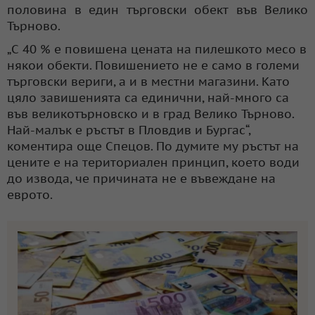
половина в един търговски обект във Велико
Търново.
„С 40 % е повишена цената на пилешкото месо в
някои обекти. Повишението не е само в големи
търговски вериги, а и в местни магазини. Като
цяло завишенията са единични, най-много са
във великотърновско и в град Велико Търново.
Най-малък е ръстът в Пловдив и Бургас“,
коментира още Спецов. По думите му ръстът на
цените е на териториален принцип, което води
до извода, че причината не е въвеждане на
еврото.