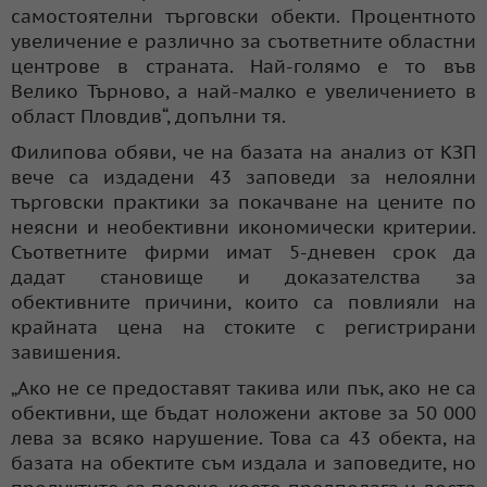
самостоятелни търговски обекти. Процентното
увеличение е различно за съответните областни
центрове в страната. Най-голямо е то във
Велико Търново, а най-малко е увеличението в
област Пловдив“, допълни тя.
Филипова обяви, че на базата на анализ от КЗП
вече са издадени 43 заповеди за нелоялни
търговски практики за покачване на цените по
неясни и необективни икономически критерии.
Съответните фирми имат 5-дневен срок да
дадат становище и доказателства за
обективните причини, които са повлияли на
крайната цена на стоките с регистрирани
завишения.
„Ако не се предоставят такива или пък, ако не са
обективни, ще бъдат ноложени актове за 50 000
лева за всяко нарушение. Това са 43 обекта, на
базата на обектите съм издала и заповедите, но