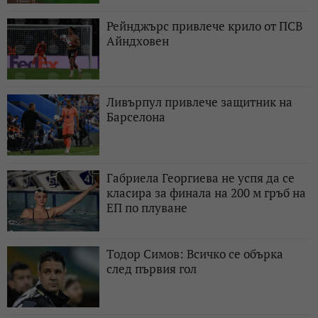
Рейнджърс привлече крило от ПСВ
Айндховен
Ливърпул привлече защитник на
Барселона
Габриела Георгиева не успя да се
класира за финала на 200 м гръб на
ЕП по плуване
Тодор Симов: Всичко се обърка
след първия гол