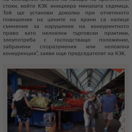
стоки, който КЗК инициира миналата седмица.
Той ще установи доколко при отчетеното
повишение на цените на храни са налице
съмнения за нарушения на конкурентното
право като нелоялни търговски практики,
злоупотреба с господстващо положение,
забранени споразумения или нелоялна
конкуренция“, заяви още председателят на КЗК.