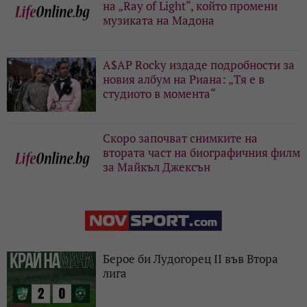
на „Ray of Light“, който промени
музиката на Мадона
A$AP Rocky издаде подробности за
новия албум на Риана: „Тя е в
студиото в момента“
Скоро започват снимките на
втората част на биографичния филм
за Майкъл Джексън
Берое би Лудогорец II във Втора
лига