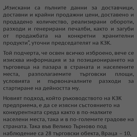
„Изискани са пълните данни за доставчици,
доставни и крайни продажни цени, доставено и
продадено количество, реализирани обороти,
разходи и генерирани печалби, както и загуби
от продажбата на конкретни хранителни
продукти“, уточни председателят на КЗК.
Той подчерта, че освен всичко изброено, вече се
изисква информация и за позиционирането на
търговеца на пазара в страната и населените
места, разполагаемите търговски площи,
условията и първоначалните разходи за
стартиране на дейността му.
Новият подход, който ръководството на КЗК
предприема, е да се изясни състоянието на
конкурентната среда както в по-малките
населени места, така и в по-големите градове на
страната. Така във Велико Търново под
наблюдение са 28 търговски обекта, Враца – 10,