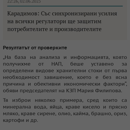
22:26, 02.06.2025
Карадимов: Със синхронизирани усилия
на всички регулатори ще защитим
потребителите и производителите
Резултатът от проверките
„На база на анализа и информацията, която
получихме от НАП, беше уставено за
определени видове хранителни стоки от първа
необходимост завишение, което е без ясна
причина и обективни икономически фактори“,
обяви председателят на КЗП Мария Филипова.
Тя изброи няколко примера, сред които са
минерална вода, яйца, краве кисело и прясно
мляко, краве сирене, олио, кайма, брашно, ориз,
картофи и др.