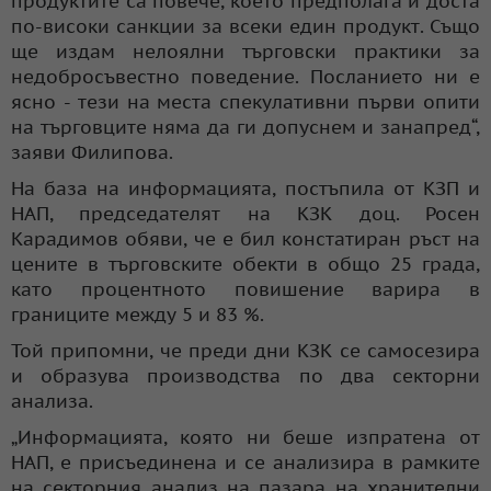
продуктите са повече, което предполага и доста
по-високи санкции за всеки един продукт. Също
ще издам нелоялни търговски практики за
недобросъвестно поведение. Посланието ни е
ясно - тези на места спекулативни първи опити
на търговците няма да ги допуснем и занапред“,
заяви Филипова.
На база на информацията, постъпила от КЗП и
НАП, председателят на КЗК доц. Росен
Карадимов обяви, че е бил констатиран ръст на
цените в търговските обекти в общо 25 града,
като процентното повишение варира в
границите между 5 и 83 %.
Той припомни, че преди дни КЗК се самосезира
и образува производства по два секторни
анализа.
„Информацията, която ни беше изпратена от
НАП, е присъединена и се анализира в рамките
на секторния анализ на пазара на хранителни