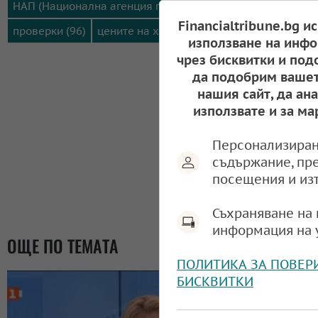
НАП (Национална агенция по приходите) (152)
Financialtribune.bg и
проверки (96)
цените на храните (464)
използване на инфо
чрез бисквитки и под
Сподели:
да подобрим вашет
нашия сайт, да ан
използвате и за ма
Персонализиран
съдържание, пр
посещения и из
Съхраняване на 
информация на 
ОЩЕ ПО ТЕМАТА
ПОЛИТИКА ЗА ПОВЕР
БИСКВИТКИ