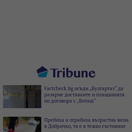
Factcheck.bg осъди „Булгаргаз“ да
разкрие доставките и плащанията
по договора с „Боташ“
Пребиха и ограбиха възрастна жена
в Добричко, тя е в тежко състояние