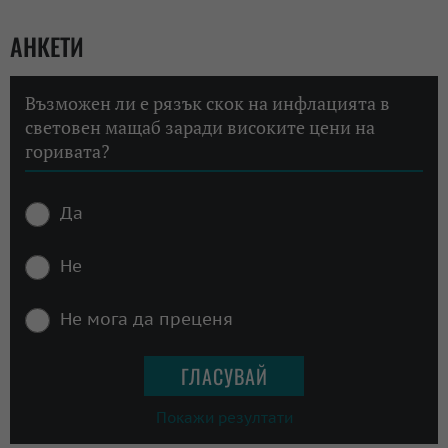
АНКЕТИ
Възможен ли е рязък скок на инфлацията в
световен мащаб заради високите цени на
горивата?
Да
Не
Не мога да преценя
Покажи резултати