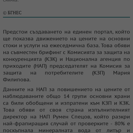
Снимка:
БГНЕС
©
Предстои създаването на единен портал, който
ще показва движението на цените на основни
стоки и услуги на ежеседмична база. Това обяви
на съвместен брифинг с Комисията за защита на
конкуренцията (КЗК) и Национална агенция по
приходите (НАП) председателят на Комисия за
защита на потребителите (КЗП) Мария
Филипова.
Данните на НАП за повишението на цените от
наблюдаваните общо 14 групи основни храни
са били обобщени и изпратени към КЗП и КЗК.
Това обяви от своя страна изпълнителният
директор на НАП Румен Спецов, който разкри
най-фрапиращия случай от проверките - 80% е
поскъпнала минералната вода от литър и