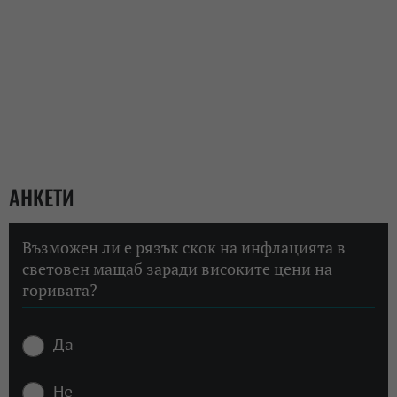
АНКЕТИ
Възможен ли е рязък скок на инфлацията в
световен мащаб заради високите цени на
горивата?
Да
Не