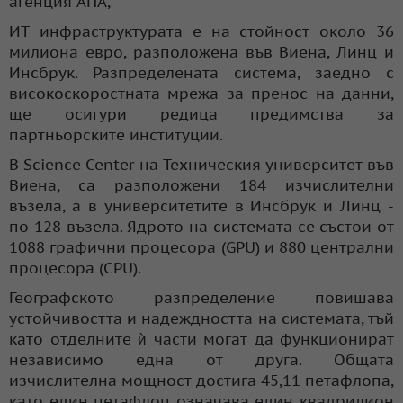
агенция АПА,
ИТ инфраструктурата е на стойност около 36
милиона евро, разположена във Виена, Линц и
Инсбрук. Разпределената система, заедно с
високоскоростната мрежа за пренос на данни,
ще осигури редица предимства за
партньорските институции.
В Science Center на Техническия университет във
Виена, са разположени 184 изчислителни
възела, а в университетите в Инсбрук и Линц -
по 128 възела. Ядрото на системата се състои от
1088 графични процесора (GPU) и 880 централни
процесора (CPU).
Географското разпределение повишава
устойчивостта и надеждността на системата, тъй
като отделните ѝ части могат да функционират
независимо една от друга. Общата
изчислителна мощност достига 45,11 петафлопа,
като един петафлоп означава един квадрилион