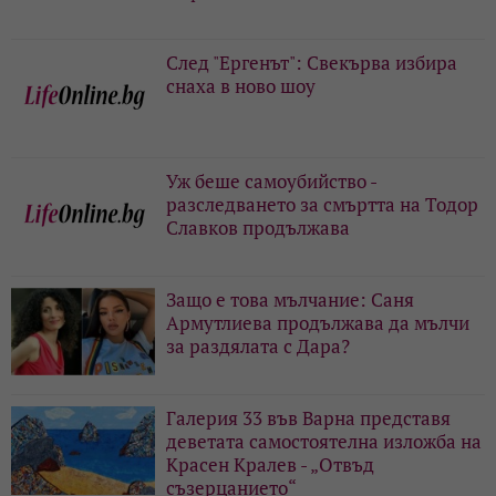
След "Ергенът": Свекърва избира
снаха в ново шоу
Уж беше самоубийство -
разследването за смъртта на Тодор
Славков продължава
Защо е това мълчание: Саня
Армутлиева продължава да мълчи
за раздялата с Дара?
Галерия 33 във Варна представя
деветата самостоятелна изложба на
Красен Кралев - „Отвъд
съзерцанието“