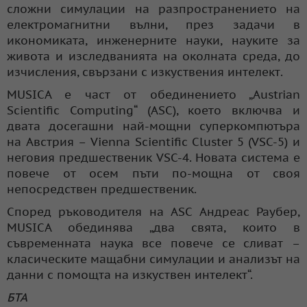
сложни симулации на разпространението на
електромагнитни вълни, през задачи в
икономиката, инженерните науки, науките за
живота и изследванията на околната среда, до
изчисления, свързани с изкуствения интелект.
MUSICA е част от обединението „Austrian
Scientific Computing“ (ASC), което включва и
двата досегашни най-мощни суперкомпютъра
на Австрия – Vienna Scientific Cluster 5 (VSC-5) и
неговия предшественик VSC-4. Новата система е
повече от осем пъти по-мощна от своя
непосредствен предшественик.
Според ръководителя на ASC Андреас Раубер,
MUSICA обединява „два свята, които в
съвременната наука все повече се сливат –
класическите мащабни симулации и анализът на
данни с помощта на изкуствен интелект“.
БТА