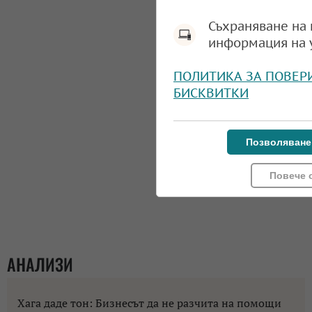
Съхраняване на 
информация на 
ПОЛИТИКА ЗА ПОВЕР
БИСКВИТКИ
Позволяване
Повече 
АНАЛИЗИ
Хага даде тон: Бизнесът да не разчита на помощи