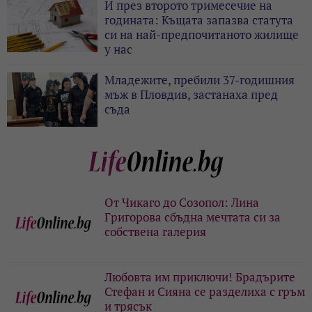
И през второто тримесечие на
годината: Къщата запазва статута
си на най-предпочитаното жилище
у нас
Младежите, пребили 37-годишния
мъж в Пловдив, застанаха пред
съда
От Чикаго до Созопол: Лина
Григорова сбъдна мечтата си за
собствена галерия
Любовта им приключи! Брадърите
Стефан и Сияна се разделиха с гръм
и трясък