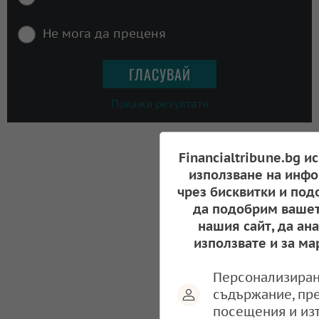
Не мога да преценя
Покажи резултати
Financialtribune.bg и
използване на инфо
чрез бисквитки и под
да подобрим вашет
нашия сайт, да ан
използвате и за ма
Персонализиран
съдържание, пр
посещения и из