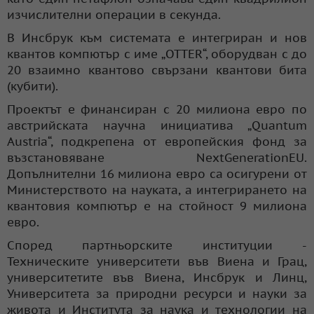
изчислителни операции в секунда.
В Инсбрук към системата е интегриран и нов
квантов компютър с име „OTTER“, оборудван с до
20 взаимно квантово свързани квантови бита
(кубити).
Проектът е финансиран с 20 милиона евро по
австрийската научна инициатива „Quantum
Austria“, подкрепена от европейския фонд за
възстановяване NextGenerationEU.
Допълнителни 16 милиона евро са осигурени от
Министерството на науката, а интегрирането на
квантовия компютър е на стойност 9 милиона
евро.
Според партньорските институции -
Техническите университети във Виена и Грац,
университетите във Виена, Инсбрук и Линц,
Университета за природни ресурси и науки за
живота и Института за наука и технологии на