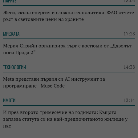
ПАРИТЕ
18:05
Жеги, скъпа енергия и сложна геополитика: ФАО отчете
ръст в световните цени на храните
МРЕЖАТА
17:38
Мерил Стрийп организира търг с костюми от „Дяволът
носи Прада 2“
ТЕХНОЛОГИИ
14:38
Meta представи първия си AI инструмент за
програмиране - Muse Code
ИМОТИ
13:14
И през второто тримесечие на годината: Къщата
запазва статута си на най-предпочитаното жилище у
нас