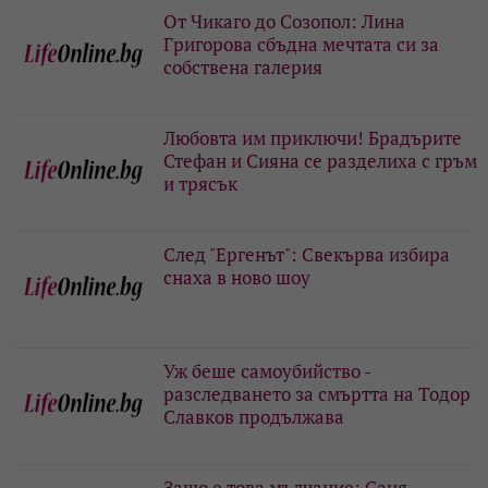
От Чикаго до Созопол: Лина
Григорова сбъдна мечтата си за
собствена галерия
Любовта им приключи! Брадърите
Стефан и Сияна се разделиха с гръм
и трясък
След "Ергенът": Свекърва избира
снаха в ново шоу
Уж беше самоубийство -
разследването за смъртта на Тодор
Славков продължава
Защо е това мълчание: Саня