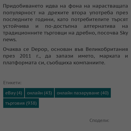
Придобиването идва на фона на нарастващата
популярност на дрехите втора употреба през
последните години, като потребителите търсят
устойчива и по-достъпна алтернатива на
традиционните търговци на дребно, посочва Sky
news.
Очаква се Depop, основан във Великобритания
през 2011 г., да запази името, марката и
платформата си, съобщиха компаниите.
Етикети:
eBay (4)
онлайн (43)
онлайн пазаруване (40)
търговия (938)
Сподели: