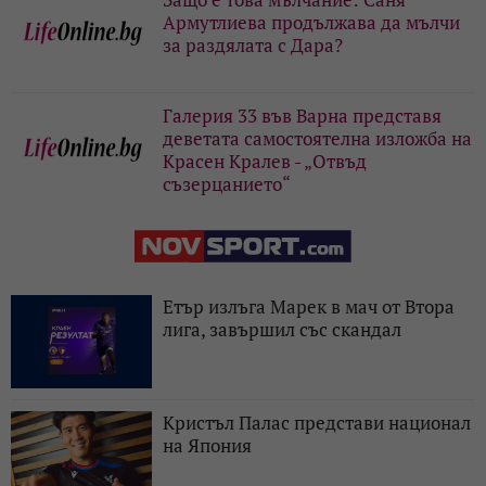
Армутлиева продължава да мълчи
за раздялата с Дара?
Галерия 33 във Варна представя
деветата самостоятелна изложба на
Красен Кралев - „Отвъд
съзерцанието“
Етър излъга Марек в мач от Втора
лига, завършил със скандал
Кристъл Палас представи национал
на Япония