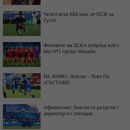
Челси иска €88 млн. от ПСЖ за
Густо
Феновете на ЦСКА избраха кой е
бил №1 срещу Макаби
НА ЖИВО: Левски – Локо Пд
(СЪСТАВИ)
Официално: Левски се раздели с
директор и с агенция