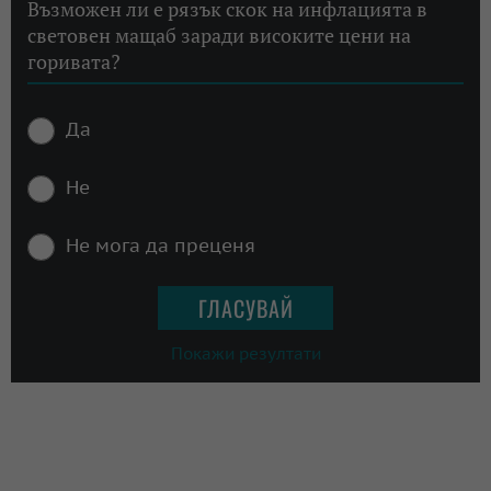
Възможен ли е рязък скок на инфлацията в
световен мащаб заради високите цени на
горивата?
Да
Не
Не мога да преценя
Покажи резултати