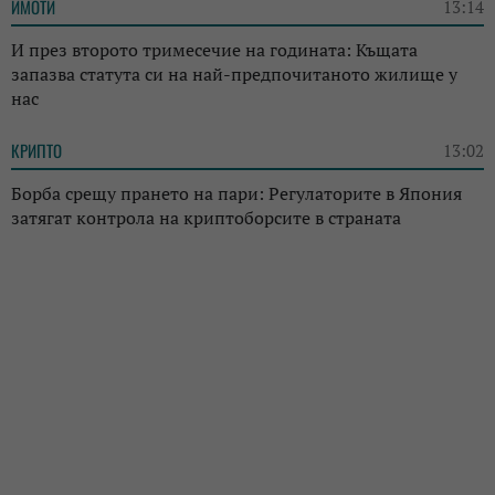
ИМОТИ
13:14
И през второто тримесечие на годината: Къщата
запазва статута си на най-предпочитаното жилище у
нас
КРИПТО
13:02
Борба срещу прането на пари: Регулаторите в Япония
затягат контрола на криптоборсите в страната