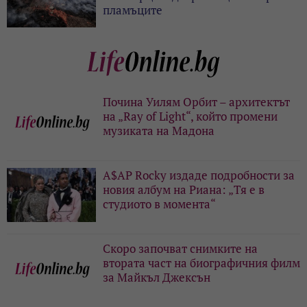
пламъците
Почина Уилям Орбит – архитектът
на „Ray of Light“, който промени
музиката на Мадона
A$AP Rocky издаде подробности за
новия албум на Риана: „Тя е в
студиото в момента“
Скоро започват снимките на
втората част на биографичния филм
за Майкъл Джексън