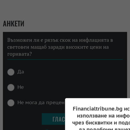
АНКЕТИ
Възможен ли е рязък скок на инфлацията в
световен мащаб заради високите цени на
горивата?
Да
Не
Не мога да преценя
Financialtribune.bg и
използване на инфо
чрез бисквитки и под
да подобрим вашет