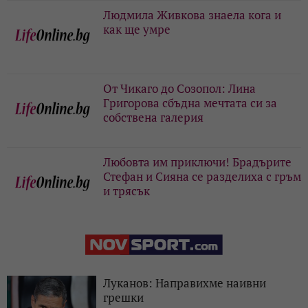
Людмила Живкова знаела кога и
как ще умре
От Чикаго до Созопол: Лина
Григорова сбъдна мечтата си за
собствена галерия
Любовта им приключи! Брадърите
Стефан и Сияна се разделиха с гръм
и трясък
Луканов: Направихме наивни
грешки