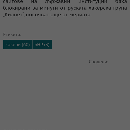
сайтове на държавни институции бяха
блокирани за минути от руската хакерска група
„Килнет“, посочват още от медиата.
Етикети:
хакери (60)
БНР (3)
Сподели: