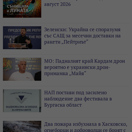
август 2026
Зеленски: Украйна се споразумя
със САЩ за месечни доставки на
ракети „Пейтриът“
МО: Падналият край Кардам дрон
вероятно е украински дрон-
примамка „Майя“
НАП постави под засилено
наблюдение два фестивала в
Бургаска област
Два пожара избухнаха в Хасковско,
огнеборци и доброволци се борят с