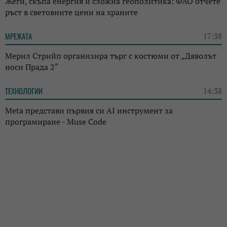
Жеги, скъпа енергия и сложна геополитика: ФАО отчете
ръст в световните цени на храните
МРЕЖАТА
17:38
Мерил Стрийп организира търг с костюми от „Дяволът
носи Прада 2“
ТЕХНОЛОГИИ
14:38
Meta представи първия си AI инструмент за
програмиране - Muse Code