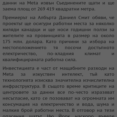
данни на Meta извън Съединените щати и ще
заема площ от 269 419 квадратни метра.
Премиерът на Албърта Даниел Смит обяви, че
проектът ще осигури работни места за няколко
хиляди канадци и ще носи годишни ползи за
жителите на провинцията в размер на около
175 млн. долара. Като причини за избора на
местоположението тя посочи достъпното
електричество, по-хладния климат и
квалифицираната работна сила.
Инвестицията е част от мащабните разходи на
Meta за изкуствен интелект, тъй като
технологията изисква значителна изчислителна
инфраструктура. В същото време критиците на
центровете за данни все по-често изразяват
несъгласие, като се позовават на огромната им
консумация на електричество и вода, шума и
малкия брой работни места. В отговор на тези
опасения щатът Ню Йорк наскоро въведе