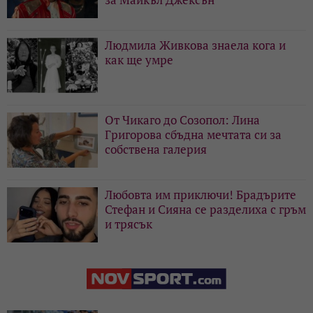
Людмила Живкова знаела кога и
как ще умре
От Чикаго до Созопол: Лина
Григорова сбъдна мечтата си за
собствена галерия
Любовта им приключи! Брадърите
Стефан и Сияна се разделиха с гръм
и трясък