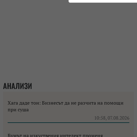
АНАЛИЗИ
Хага даде тон: Бизнесът да не разчита на помощи
при суша
10:58, 07.08.2026
Бумът на изкуствения интелект променя