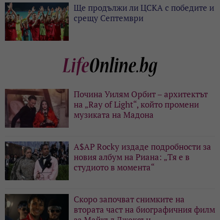
Ще продължи ли ЦСКА с победите и
срещу Септември
Почина Уилям Орбит – архитектът
на „Ray of Light“, който промени
музиката на Мадона
A$AP Rocky издаде подробности за
новия албум на Риана: „Тя е в
студиото в момента“
Скоро започват снимките на
втората част на биографичния филм
за Майкъл Джексън