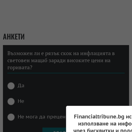
АНКЕТИ
Възможен ли е рязък скок на инфлацията в
световен мащаб заради високите цени на
горивата?
Да
Не
Financialtribune.bg и
Не мога да преценя
използване на инфо
чрез бисквитки и под