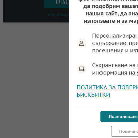
да подобрим вашет
нашия сайт, да ан
Покажи резултати
използвате и за ма
Персонализиран
съдържание, пр
посещения и из
Съхраняване на 
информация на 
ПОЛИТИКА ЗА ПОВЕР
БИСКВИТКИ
Позволяване
Повече 