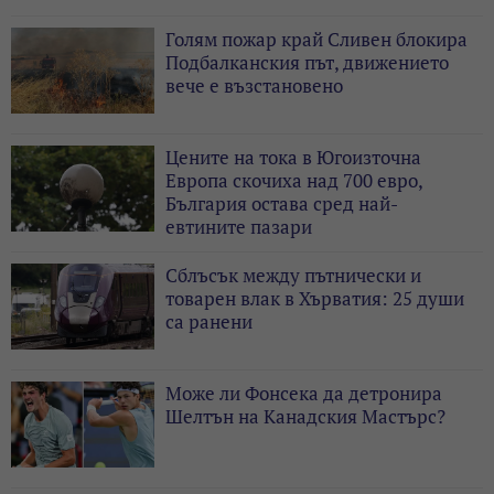
Голям пожар край Сливен блокира
Подбалканския път, движението
вече е възстановено
Цените на тока в Югоизточна
Европа скочиха над 700 евро,
България остава сред най-
евтините пазари
Сблъсък между пътнически и
товарен влак в Хърватия: 25 души
са ранени
Може ли Фонсека да детронира
Шелтън на Канадския Мастърс?