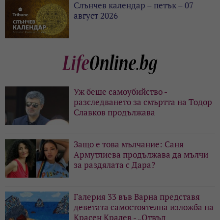
Слънчев календар – петък – 07
август 2026
Уж беше самоубийство -
разследването за смъртта на Тодор
Славков продължава
Защо е това мълчание: Саня
Армутлиева продължава да мълчи
за раздялата с Дара?
Галерия 33 във Варна представя
деветата самостоятелна изложба на
Красен Кралев - „Отвъд