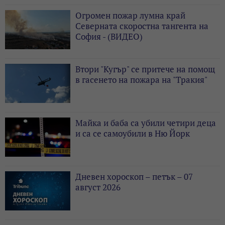
Огромен пожар лумна край
Северната скоростна тангента на
София - (ВИДЕО)
Втори "Кугър" се притече на помощ
в гасенето на пожара на "Тракия"
Майка и баба са убили четири деца
и са се самоубили в Ню Йорк
Дневен хороскоп – петък – 07
август 2026