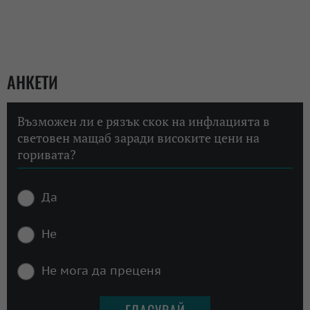
АНКЕТИ
Възможен ли е рязък скок на инфлацията в
световен мащаб заради високите цени на
горивата?
Да
Не
Не мога да преценя