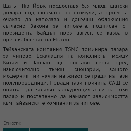
Щатът Ню Йорк предоставя 5,5 млрд. щатски
долара под формата на стимули, а проектът
очаква да използва и данъчни облекчения
съгласно Закона за чиповете, подписан от
президента Байдън през август, се казва в
прессъобщение на Micron.
Тайванската компания TSMC доминира пазара
за чипове. Ескалация на конфликтът между
Китай и Тайван ще постави света пред
изключително тъмен сценарии, защото
модерният ни начин на живот се гради на тези
полупроводници. Поради тази причина САЩ се
опитват да засилят конкуренцията си на този
пазар и постепенно да намалят зависимостта
към тайванските компании за чипове.
Етикети: