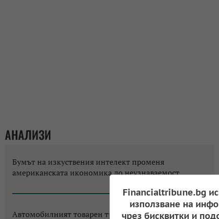
АНАЛИЗИ
Бумът на изкуствения интелект променя
американската икономика до неузнаваемост
12:18, 06.08.2026
Financialtribune.bg и
използване на инфо
Автомобилният товарен транспорт в ЕС се
чрез бисквитки и под