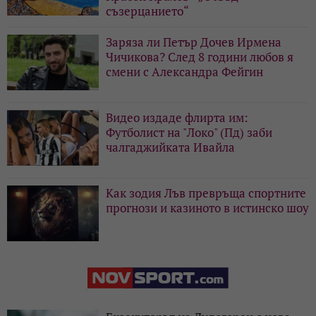
съзерцанието“
Заряза ли Петър Дочев Ирмена
Чичикова? След 8 години любов я
смени с Александра Фейгин
Видео издаде флирта им:
Футболист на "Локо" (Пд) заби
чалгаджийката Ивайла
Как зодия Лъв превръща спортните
прогнози и казиното в истинско шоу