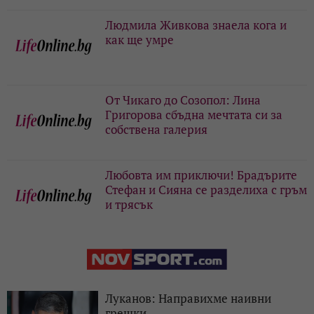
Людмила Живкова знаела кога и
как ще умре
От Чикаго до Созопол: Лина
Григорова сбъдна мечтата си за
собствена галерия
Любовта им приключи! Брадърите
Стефан и Сияна се разделиха с гръм
и трясък
Луканов: Направихме наивни
грешки