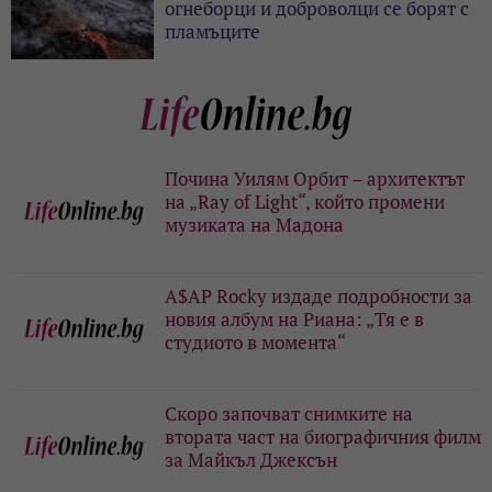
огнеборци и доброволци се борят с
пламъците
Почина Уилям Орбит – архитектът
на „Ray of Light“, който промени
музиката на Мадона
A$AP Rocky издаде подробности за
новия албум на Риана: „Тя е в
студиото в момента“
Скоро започват снимките на
втората част на биографичния филм
за Майкъл Джексън