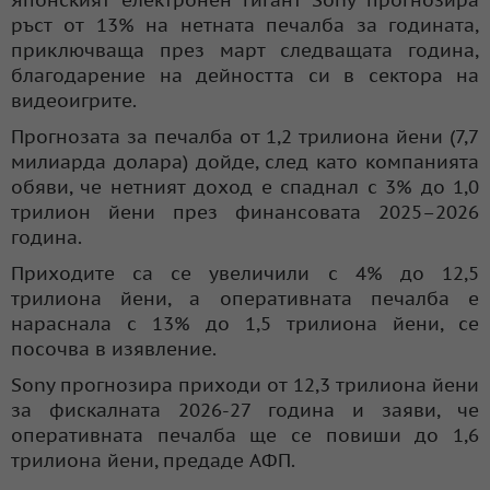
ръст от 13% на нетната печалба за годината,
приключваща през март следващата година,
благодарение на дейността си в сектора на
видеоигрите.
Прогнозата за печалба от 1,2 трилиона йени (7,7
милиарда долара) дойде, след като компанията
обяви, че нетният доход е спаднал с 3% до 1,0
трилион йени през финансовата 2025–2026
година.
Приходите са се увеличили с 4% до 12,5
трилиона йени, а оперативната печалба е
нараснала с 13% до 1,5 трилиона йени, се
посочва в изявление.
Sony прогнозира приходи от 12,3 трилиона йени
за фискалната 2026-27 година и заяви, че
оперативната печалба ще се повиши до 1,6
трилиона йени, предаде АФП.