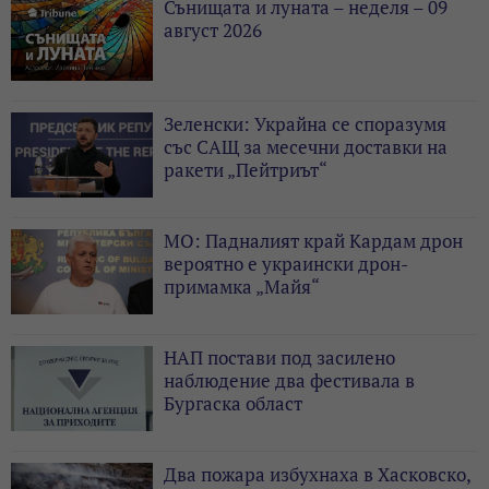
Сънищата и луната – неделя – 09
август 2026
Зеленски: Украйна се споразумя
със САЩ за месечни доставки на
ракети „Пейтриът“
МО: Падналият край Кардам дрон
вероятно е украински дрон-
примамка „Майя“
НАП постави под засилено
наблюдение два фестивала в
Бургаска област
Два пожара избухнаха в Хасковско,