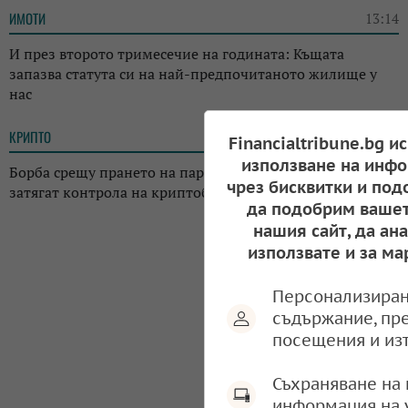
ИМОТИ
13:14
И през второто тримесечие на годината: Къщата
запазва статута си на най-предпочитаното жилище у
нас
КРИПТО
13:02
Financialtribune.bg и
използване на инфо
Борба срещу прането на пари: Регулаторите в Япония
чрез бисквитки и под
затягат контрола на криптоборсите в страната
да подобрим вашет
нашия сайт, да ан
използвате и за ма
Персонализиран
съдържание, пр
посещения и из
Съхраняване на 
информация на 