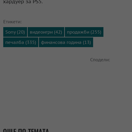
хардуер за PS5.
Етикети:
Sony (20)
видеоигри (42)
продажби (255)
печалба (335)
финансова година (13)
Сподели:
ОЩЕ ПО ТЕМАТА