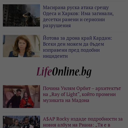
Масирана руска атака срещу
Одеса и Харков: Има загинали,
десетки ранени и сериозни
разрушения
Йотова за дрона край Кардам:
Всеки ден можем да бъдем
изправени пред подобни
инциденти
Почина Уилям Орбит – архитектът
на „Ray of Light“, който промени
музиката на Мадона
A$AP Rocky издаде подробности за
новия албум на Риана: „Тя е в