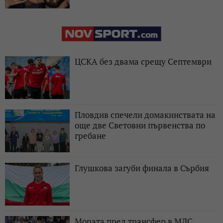
ЦСКА без двама срещу Септември
Пловдив спечели домакинствата на
още две Световни първенства по
гребане
Глушкова загуби финала в Сърбия
Мората пред трансфер в МЛС