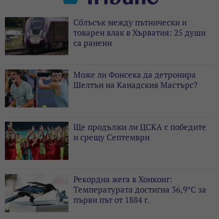
Сблъсък между пътнически и
товарен влак в Хърватия: 25 души
са ранени
Може ли Фонсека да детронира
Шелтън на Канадския Мастърс?
Ще продължи ли ЦСКА с победите
и срещу Септември
Рекордна жега в Хонконг:
Температурата достигна 36,9°C за
първи път от 1884 г.