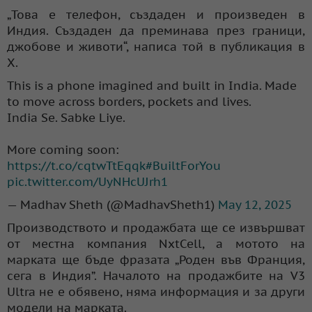
„Това е телефон, създаден и произведен в
Индия. Създаден да преминава през граници,
джобове и животи“, написа той в публикация в
X.
This is a phone imagined and built in India. Made
to move across borders, pockets and lives.
India Se. Sabke Liye.
More coming soon:
https://t.co/cqtwTtEqqk
#BuiltForYou
pic.twitter.com/UyNHcUJrh1
— Madhav Sheth (@MadhavSheth1)
May 12, 2025
Производството и продажбата ще се извършват
от местна компания NxtCell, а мотото на
марката ще бъде фразата „Роден във Франция,
сега в Индия”. Началото на продажбите на V3
Ultra не е обявено, няма информация и за други
модели на марката.