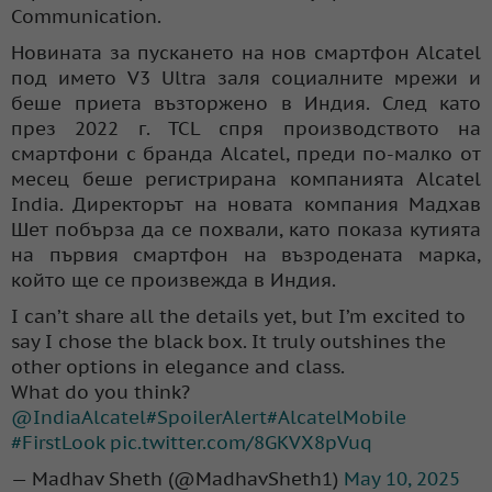
Communication.
Новината за пускането на нов смартфон Alcatel
под името V3 Ultra заля социалните мрежи и
беше приета възторжено в Индия. След като
през 2022 г. TCL спря производството на
смартфони с бранда Alcatel, преди по-малко от
месец беше регистрирана компанията Alcatel
India. Директорът на новата компания Мадхав
Шет побърза да се похвали, като показа кутията
на първия смартфон на възродената марка,
който ще се произвежда в Индия.
I can’t share all the details yet, but I’m excited to
say I chose the black box. It truly outshines the
other options in elegance and class.
What do you think?
@IndiaAlcatel
#SpoilerAlert
#AlcatelMobile
#FirstLook
pic.twitter.com/8GKVX8pVuq
— Madhav Sheth (@MadhavSheth1)
May 10, 2025