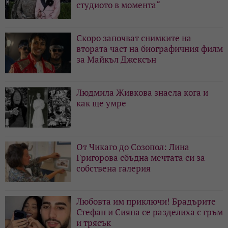
студиото в момента“
Скоро започват снимките на
втората част на биографичния филм
за Майкъл Джексън
Людмила Живкова знаела кога и
как ще умре
От Чикаго до Созопол: Лина
Григорова сбъдна мечтата си за
собствена галерия
Любовта им приключи! Брадърите
Стефан и Сияна се разделиха с гръм
и трясък