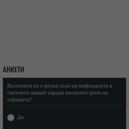
АНКЕТИ
Възможен ли е рязък скок на инфлацията в
световен мащаб заради високите цени на
горивата?
Да