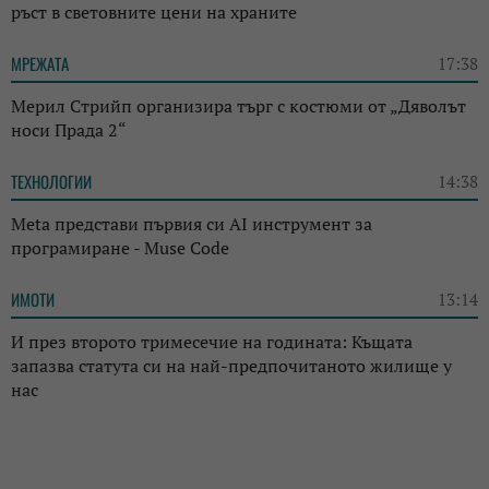
ръст в световните цени на храните
МРЕЖАТА
17:38
Мерил Стрийп организира търг с костюми от „Дяволът
носи Прада 2“
ТЕХНОЛОГИИ
14:38
Meta представи първия си AI инструмент за
програмиране - Muse Code
ИМОТИ
13:14
И през второто тримесечие на годината: Къщата
запазва статута си на най-предпочитаното жилище у
нас