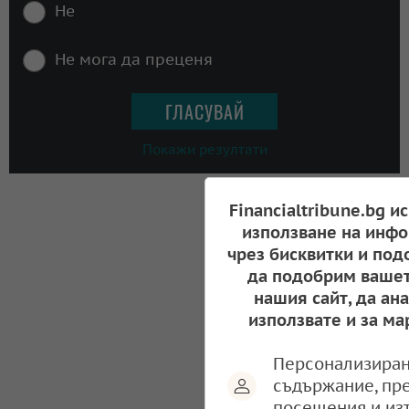
Не
Не мога да преценя
Покажи резултати
Financialtribune.bg и
използване на инфо
чрез бисквитки и под
да подобрим вашет
нашия сайт, да ан
използвате и за ма
Персонализиран
съдържание, пр
посещения и из