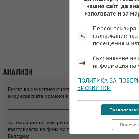
нашия сайт, да ан
използвате и за ма
Персонализиран
съдържание, пр
посещения и из
Съхраняване на 
информация на 
АНАЛИЗИ
ПОЛИТИКА ЗА ПОВЕР
БИСКВИТКИ
Бумът на изкуствения интелект променя
американската икономика до неузнаваемост
12:18, 06.08.2026
Позволяване
Автомобилният товарен транспорт в ЕС се
Повече 
възстановява на фона на двуцифрен срив за
България