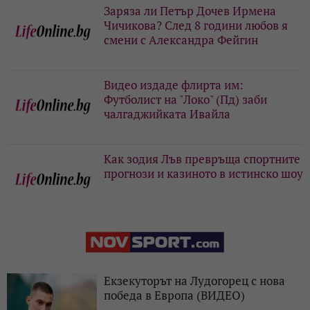
Заряза ли Петър Дочев Ирмена
Чичикова? След 8 години любов я
смени с Александра Фейгин
Видео издаде флирта им:
Футболист на "Локо" (Пд) заби
чалгаджийката Ивайла
Как зодия Лъв превръща спортните
прогнози и казиното в истинско шоу
Екзекуторът на Лудогорец с нова
победа в Европа (ВИДЕО)