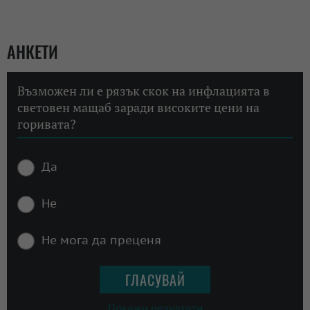
АНКЕТИ
Възможен ли е рязък скок на инфлацията в
световен мащаб заради високите цени на
горивата?
Да
Не
Не мога да преценя
Покажи резултати