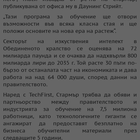
публикувана от офиса му в Даунинг Стрийт.
„Тази програма за обучение ще отвори
възможности във всяка класна стая и ще
положи основите на нова ера на растеж“.
Секторът на изкуствения интелект в
Обединеното кралство се оценява на 72
милиарда паунда и се очаква да надхвърли 800
милиарда лири до 2035 г. Той расте 30 пъти по-
бързо от останалата част на икономиката и дава
работа на над 64 000 души, според данни на
правителството.
Наред с TechFirst, Стармър трябва да обяви и
партньорство между правителството и
индустрията за обучение на 7,5 милиона
работници, като технологичните гиганти се
ангажират да предоставят безплатно на
бизнеса обучителни материали през
следващите 5 години.