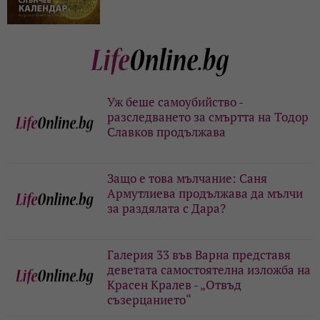
Уж беше самоубийство -
разследването за смъртта на Тодор
Славков продължава
Защо е това мълчание: Саня
Армутлиева продължава да мълчи
за раздялата с Дара?
Галерия 33 във Варна представя
деветата самостоятелна изложба на
Красен Кралев - „Отвъд
съзерцанието“