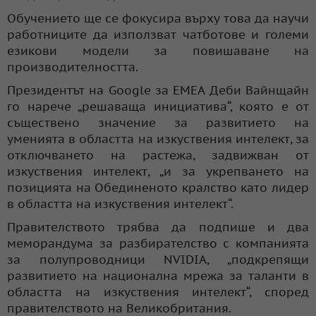
Обучението ще се фокусира върху това да научи
работниците да използват чатботове и големи
езикови модели за повишаване на
производителността.
Президентът на Google за EMEA Деби Вайнщайн
го нарече „решаваща инициатива“, която е от
съществено значение за развитието на
уменията в областта на изкуствения интелект, за
отключването на растежа, задвижван от
изкуствения интелект, „и за укрепването на
позицията на Обединеното кралство като лидер
в областта на изкуствения интелект“.
Правителството трябва да подпише и два
меморандума за разбирателство с компанията
за полупроводници NVIDIA, „подкрепящи
развитието на национална мрежа за таланти в
областта на изкуствения интелект“, според
правителството на Великобритания.