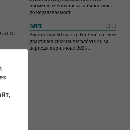
променя американската икономика
до неузнаваемост
ПАРИТЕ
12:11
оните
Ръст от над 50 на сто: Nintendo отчете
драстичен скок на печалбата си за
периода април-юни 2026 г.
 23.02.2023
а
ез
йт,