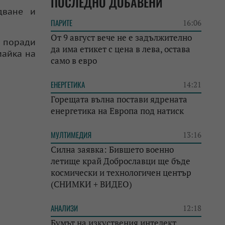
ПОСЛЕДНО ДОБАВЕНИ
дване и
ПАРИТЕ
16:06
От 9 август вече не е задължително
, поради
да има етикет с цена в лева, остава
майка на
само в евро
ЕНЕРГЕТИКА
14:21
Горещата вълна постави ядрената
енергетика на Европа под натиск
МУЛТИМЕДИЯ
13:16
Силна заявка: Бившето военно
летище край Доброславци ще бъде
космически и технологичен център
(СНИМКИ + ВИДЕО)
АНАЛИЗИ
12:18
Бумът на изкуствения интелект