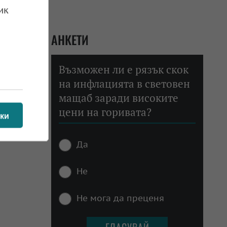
ик
АНКЕТИ
Възможен ли е рязък скок
на инфлацията в световен
мащаб заради високите
цени на горивата?
ки
Да
Не
Не мога да преценя