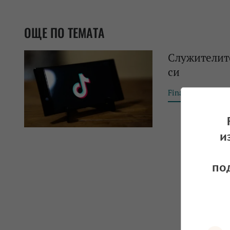
ОЩЕ ПО ТЕМАТА
Служителите
си
Financial Tribun
и
по