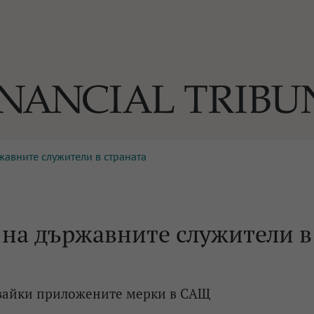
жавните служители в страната
ОГИИ
За нас
Реклама
Ко
И
Част от Tribune Media Gr
А
 на държавните служители в
БИЛИ
двайки приложените мерки в САЩ
ЕДИЯ