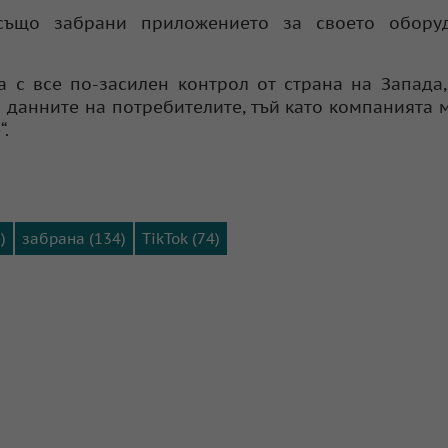
също забрани приложението за своето обору
а с все по-засилен контрол от страна на Запада
о данните на потребителите, тъй като компанията 
.
)
забрана (134)
TikTok (74)