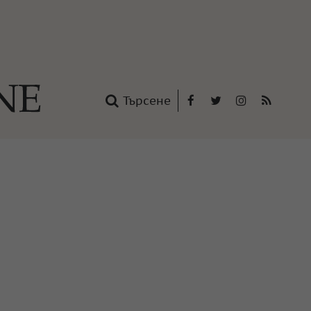
Търсене
Facebook
Twitter
Instagram
RSS
нтакти
oup