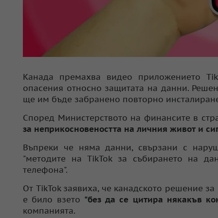
Канада премахва видео приложението TikT
опасения относно защитата на данни. Решен
ще им бъде забранено повторно инсталиране
Според Министерството на финансите в стр
за неприкосновеността на личния живот и си
Въпреки че няма данни, свързани с наруш
"методите на TikTok за събирането на да
телефона".
От TikTok заявиха, че канадското решение з
е било взето
"без да се цитира някакъв ко
компанията.