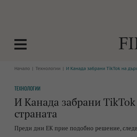
БОРСИ
Начало
Технологии
И Канада забрани TikTok на дър
ТЕХНОЛ
КРИПТО
АНАЛИЗ
ТЕХНОЛОГИИ
БАНКИ
МРЕЖАТ
И Канада забрани TikTok
ПАРИТЕ
ИМОТИ
страната
ЗАСТРАХОВАНЕ
АВТОМО
Преди дни ЕК прие подобно решение, сле
ЕНЕРГЕТИКА
МУЛТИМ