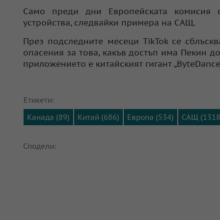
Само преди дни Европейската комисия 
устройства, следвайки примера на САЩ.
През подследните месеци TikTok се сблъскв
опасения за това, какъв достъп има Пекин д
приложението е китайският гигант „ByteDance“
Етикети:
Канада (89)
Китай (686)
Европа (534)
САЩ (1318
Сподели: