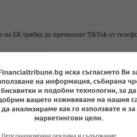
 на EK трябва да премахнат TikTok от телеф
e
13:32,
Financialtribune.bg иска съгласието Ви з
зползване на информация, събирана чр
бисквитки и подобни технологии, за да
добрим вашето изживяване на нашия са
да анализираме как го използвате и за
маркетингови цели.
Персонализирана реклама и съдържание,