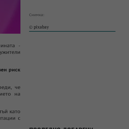
Снимка:
pixabay
©
ината -
лужители
зен риск
еди, че
ието на
 тъй като
тации с