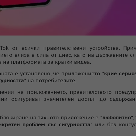
ok от всички правителствени устройства. Прич
ието влиза в сила от днес, като на държавните с
 на платформата за кратки видеа.
аната е установено, че приложението
"
крие
серио
гурността"
на потребителите.
ения на приложението, правителството предупр
нни осигуряват значителен достъп до съдържан
а блокиране на тяхното приложение е
"любопитно"
,
нкретен проблем със сигурността"
или без консул