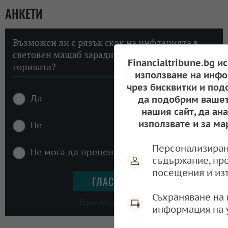
АНКЕТИ
Възможен ли е рязък скок на инфлацията в
световен мащаб заради високите цени на
Financialtribune.bg и
горивата?
използване на инфо
чрез бисквитки и под
Да
да подобрим вашет
нашия сайт, да ан
използвате и за ма
Не
Персонализиран
Не мога да преценя
съдържание, пр
посещения и из
Съхраняване на 
Покажи резултати
информация на 