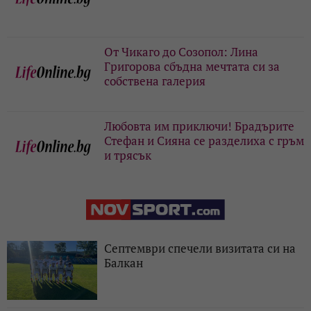
От Чикаго до Созопол: Лина
Григорова сбъдна мечтата си за
собствена галерия
Любовта им приключи! Брадърите
Стефан и Сияна се разделиха с гръм
и трясък
Септември спечели визитата си на
Балкан