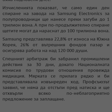
Изчисленията показват, че само един ден
спиране на завода на Samsung Electronics за
полупроводници ще нанесе преки загуби до 1
трилион вона. А при по-продължително спиране
щетите могат да нараснат до 100 трилиона вона.
Samsung представлява 22,8% от износа на Южна
Корея, 26% от вътрешния фондов пазар и
осигурява работа на над 120 000 души.
Спешният арбитраж би забранил промишлени
действия за 30 дни, докато Националната
комисия по трудови отношения провежда
медиация. Мярката се прилага рядко и би
представлявала извънреден ход. Профсъюзът
заявил, че няма да отстъпи пред натиска и ще
отхвърли всяко по-неблагоприятно
предложение за заплащане.