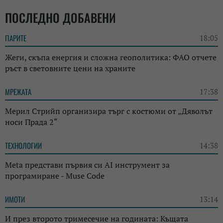
ПОСЛЕДНО ДОБАВЕНИ
ПАРИТЕ
18:05
Жеги, скъпа енергия и сложна геополитика: ФАО отчете
ръст в световните цени на храните
МРЕЖАТА
17:38
Мерил Стрийп организира търг с костюми от „Дяволът
носи Прада 2“
ТЕХНОЛОГИИ
14:38
Meta представи първия си AI инструмент за
програмиране - Muse Code
ИМОТИ
13:14
И през второто тримесечие на годината: Къщата