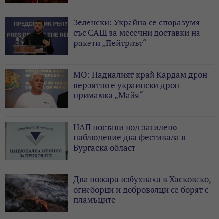
Зеленски: Украйна се споразумя
със САЩ за месечни доставки на
ракети „Пейтриът“
МО: Падналият край Кардам дрон
вероятно е украински дрон-
примамка „Майя“
НАП постави под засилено
наблюдение два фестивала в
Бургаска област
Два пожара избухнаха в Хасковско,
огнеборци и доброволци се борят с
пламъците