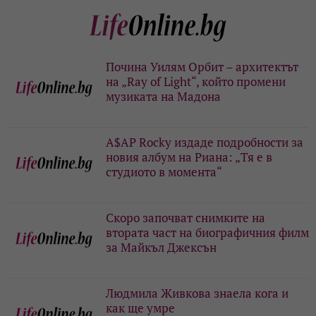
Почина Уилям Орбит – архитектът
на „Ray of Light“, който промени
музиката на Мадона
A$AP Rocky издаде подробности за
новия албум на Риана: „Тя е в
студиото в момента“
Скоро започват снимките на
втората част на биографичния филм
за Майкъл Джексън
Людмила Живкова знаела кога и
как ще умре