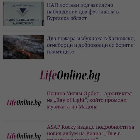
НАП постави под засилено
наблюдение два фестивала в
Бургаска област
Два пожара избухнаха в Хасковско,
огнеборци и доброволци се борят с
пламъците
Почина Уилям Орбит – архитектът
на „Ray of Light“, който промени
музиката на Мадона
A$AP Rocky издаде подробности за
новия албум на Риана: „Тя е в
студиото в момента“