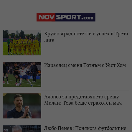
Крумовград потегли с успех в Трета
лига
Израелец сменя Тотнъм с Уест Хем
Алонсо за представянето срещу
Милан: Това беше страхотен мач
Любо Пенев: Понякога футболът не