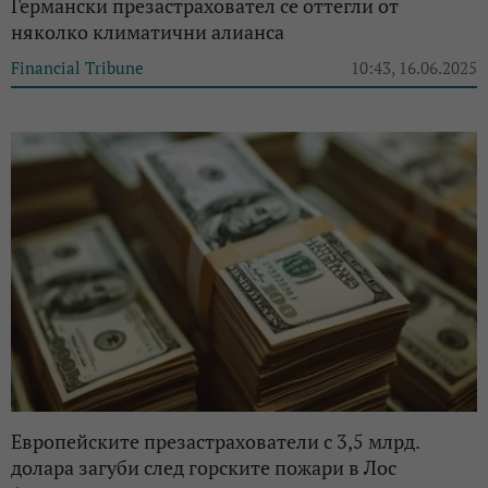
Германски презастраховател се оттегли от
няколко климатични алианса
Financial Tribune
10:43, 16.06.2025
Европейските презастрахователи с 3,5 млрд.
долара загуби след горските пожари в Лос