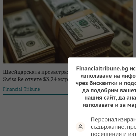
Financialtribune.bg и
Швейцарската презастрахователна компания
използване на инфо
Swiss Re отчете $3,24 млрд. печалба за 2024 г.
чрез бисквитки и под
Financial Tribune
10:43, 27.02.2025
да подобрим вашет
нашия сайт, да ан
използвате и за ма
Персонализиран
съдържание, пр
посещения и из