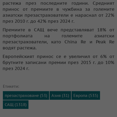
растежа през последните години. Средният
принос от премиите в чужбина за големите
азиатски презастрахователи е нараснал от 22%
през 2010 г. до 42% през 2024 г.
Премиите в САЩ вече представляват 18% от
портфолиата на големите азиатски
презастрахователи, като China Re и Peak Re
водят растежа.
Европейският принос се е увеличил от 6% от
брутните записани премии през 2015 г. до 10%
през 2024 г.
Етикети:
презастраховане (53)
Азия (31)
Европа (535)
САЩ (1318)