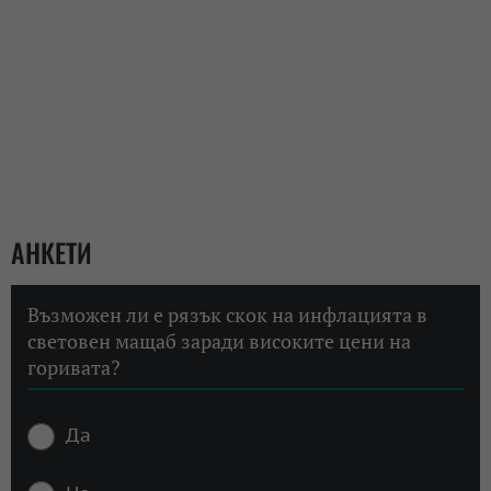
АНКЕТИ
Възможен ли е рязък скок на инфлацията в
световен мащаб заради високите цени на
горивата?
Да