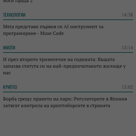
носи Прада 2“
ТЕХНОЛОГИИ
14:38
Meta представи първия си AI инструмент за
програмиране - Muse Code
ИМОТИ
13:14
И през второто тримесечие на годината: Къщата
запазва статута си на най-предпочитаното жилище у
нас
КРИПТО
13:02
Борба срещу прането на пари: Регулаторите в Япония
затягат контрола на криптоборсите в страната