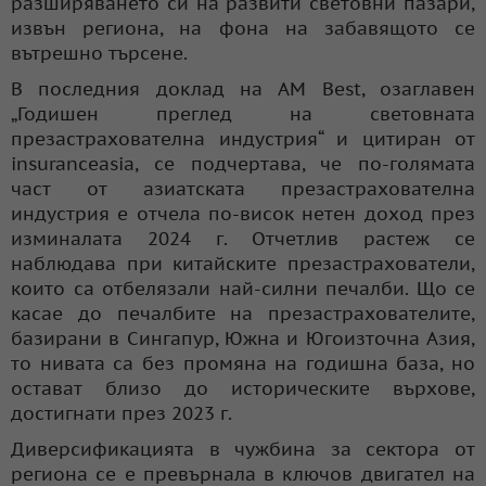
разширяването си на развити световни пазари,
извън региона, на фона на забавящото се
вътрешно търсене.
В последния доклад на AM Best, озаглавен
„Годишен преглед на световната
презастрахователна индустрия“ и цитиран от
insuranceasia, се подчертава, че по-голямата
част от азиатската презастрахователна
индустрия е отчела по-висок нетен доход през
изминалата 2024 г. Отчетлив растеж се
наблюдава при китайските презастрахователи,
които са отбелязали най-силни печалби. Що се
касае до печалбите на презастрахователите,
базирани в Сингапур, Южна и Югоизточна Азия,
то нивата са без промяна на годишна база, но
остават близо до историческите върхове,
достигнати през 2023 г.
Диверсификацията в чужбина за сектора от
региона се е превърнала в ключов двигател на