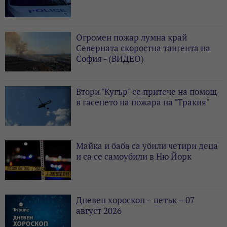
Огромен пожар лумна край
Северната скоростна тангента на
София - (ВИДЕО)
Втори "Кугър" се притече на помощ
в гасенето на пожара на "Тракия"
Майка и баба са убили четири деца
и са се самоубили в Ню Йорк
Дневен хороскоп – петък – 07
август 2026