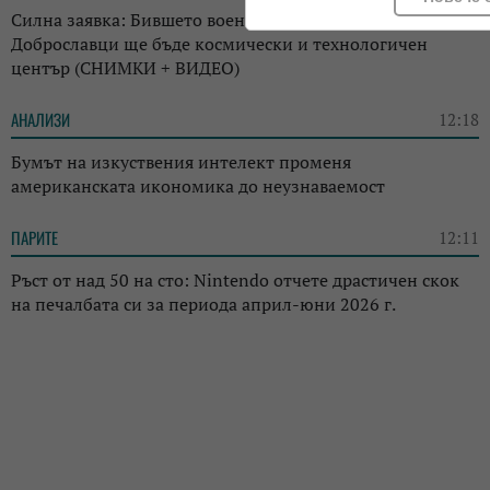
Силна заявка: Бившето военно летище край
Доброславци ще бъде космически и технологичен
център (СНИМКИ + ВИДЕО)
АНАЛИЗИ
12:18
Бумът на изкуствения интелект променя
американската икономика до неузнаваемост
ПАРИТЕ
12:11
Ръст от над 50 на сто: Nintendo отчете драстичен скок
на печалбата си за периода април-юни 2026 г.