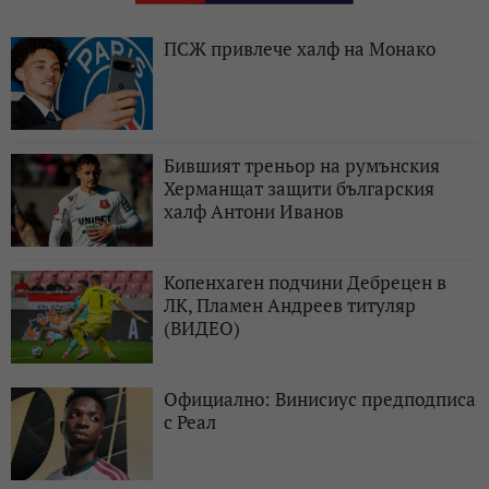
ПСЖ привлече халф на Монако
Бившият треньор на румънския
Херманщат защити българския
халф Антони Иванов
Копенхаген подчини Дебрецен в
ЛК, Пламен Андреев титуляр
(ВИДЕО)
Официално: Винисиус предподписа
с Реал