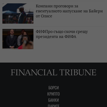
Компани проговори за
евентуалното напускане на Байерн
от Олисе
ФИФПро също скочи срещу
президента на ФИФА
БОРСИ
КРИПТО
БАНКИ
ПАРИТЕ