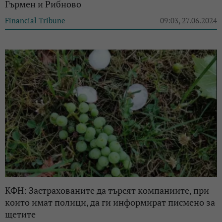
Гърмен и Рибново
Financial Tribune
09:03, 27.06.2024
КФН: Застрахованите да търсят компаниите, при
които имат полици, да ги информират писмено за
щетите