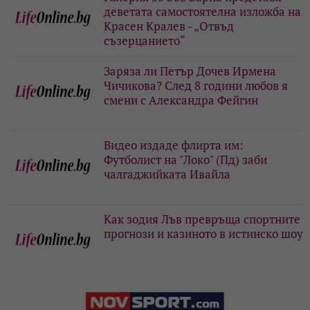
деветата самостоятелна изложба на
Красен Кралев - „Отвъд
съзерцанието“
Заряза ли Петър Дочев Ирмена
Чичикова? След 8 години любов я
смени с Александра Фейгин
Видео издаде флирта им:
Футболист на "Локо" (Пд) заби
чалгаджийката Ивайла
Как зодия Лъв превръща спортните
прогнози и казиното в истинско шоу