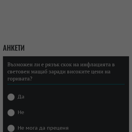
АНКЕТИ
Възможен ли е рязък скок на инфлацията в
световен мащаб заради високите цени на
горивата?
Да
Не
Не мога да преценя