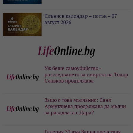
Слънчев календар – петък – 07
август 2026
Уж беше самоубийство -
разследването за смъртта на Тодор
Славков продължава
Защо е това мълчание: Саня
Армутлиева продължава да мълчи
за раздялата с Дара?
Галерия 33 във Варна представя