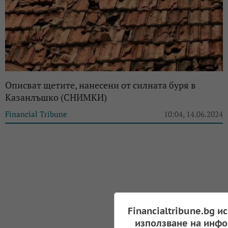
Описват щетите, нанесени от силната буря в
Казанлъшко (СНИМКИ)
Financial Tribune
10:04, 14.06.2024
Financialtribune.bg и
използване на инфо