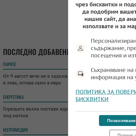
чрез бисквитки и под
да подобрим вашет
нашия сайт, да ан
използвате и за ма
Персонализиран
съдържание, пр
ПОСЛЕДНО ДОБАВЕНИ
посещения и из
ПАРИТЕ
16:06
Съхраняване на 
От 9 август вече не е задължително да има етикет с цена
информация на 
в лева, остава само в евро
ПОЛИТИКА ЗА ПОВЕР
ЕНЕРГЕТИКА
14:21
БИСКВИТКИ
Горещата вълна постави ядрената енергетика на Европа
под натиск
Позволяване
МУЛТИМЕДИЯ
13:16
Повече 