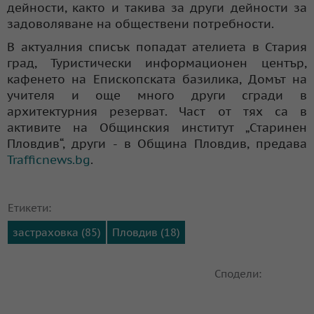
дейности, както и такива за други дейности за
задоволяване на обществени потребности.
В актуалния списък попадат ателиета в Стария
град, Туристически информационен център,
кафенето на Епископската базилика, Домът на
учителя и още много други сгради в
архитектурния резерват. Част от тях са в
активите на Общинския институт „Старинен
Пловдив“, други - в Община Пловдив, предава
Trafficnews.bg
.
Етикети:
застраховка (85)
Пловдив (18)
Сподели: