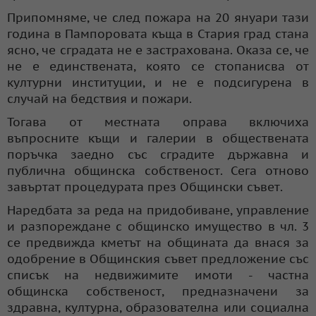
Припомняме, че след пожара на 20 януари тази
година в Пампоровата къща в Стария град стана
ясно, че сградата не е застрахована. Оказа се, че
не е единствената, която се стопанисва от
културни институции, и не е подсигурена в
случай на бедствия и пожари.
Тогава от местната оправа включиха
въпросните къщи и галерии в обществената
поръчка заедно със сградите държавна и
публична общинска собственост. Сега отново
завъртат процедурата през Общински съвет.
Наредбата за реда на придобиване, управление
и разпореждане с общинско имущество в чл. 3
се предвижда кметът на общината да внася за
одобрение в Общинския съвет предложение със
списък на недвижимите имоти - частна
общинска собственост, предназначени за
здравна, културна, образователна или социална