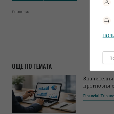
Сподели:
ПОЛ
П
ОЩЕ ПО ТЕМАТА
Значителни 
прогнозни с
Financial Tribun