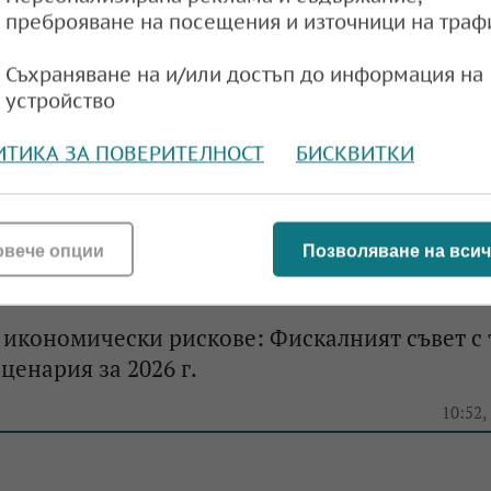
преброяване на посещения и източници на траф
Съхраняване на и/или достъп до информация на
устройство
ИТИКА ЗА ПОВЕРИТЕЛНОСТ
БИСКВИТКИ
овече опции
Позволяване на всич
икономически рискове: Фискалният съвет с 
ценария за 2026 г.
e
10:52,