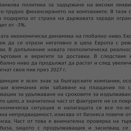
банкова политика за задържане на високи лихв
по-трудно финансирането на компаниите. В тази 
а подкрепа от страна на държавата заради огра
ит от -3%.
жната икономическа динамика на глобално ниво. Ек
шок да се отрази негативно в цяла Европа с ре
ви. В допълнение новата геополитическа реално
ърговия и веригите за доставки. В следствие 
лобално ниво да продължат да растат и след увелич
игнат своя пик през 2027 г.
нденции е ясен знак за българските компании, ос
лоши вземания или забавяне на плащания по с
икации за удължаване на сроковете за издължава
то цяло, а значителна част от фактурите не се покр
ономическа ситуация и налагащата се все по-я
на непредвидимост, изисква от бизнеса повече от
иска. Част от това е внимателна проверка на тър
база, защото с продължаващия и засилващ се 