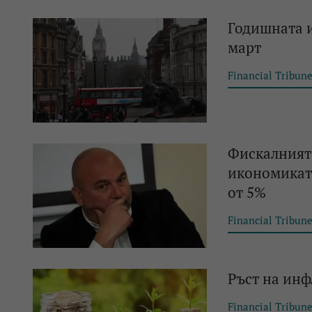
Годишната и
март
Financial Tribun
Фискалният 
икономикат
от 5%
Financial Tribun
Ръст на инф
Financial Tribun