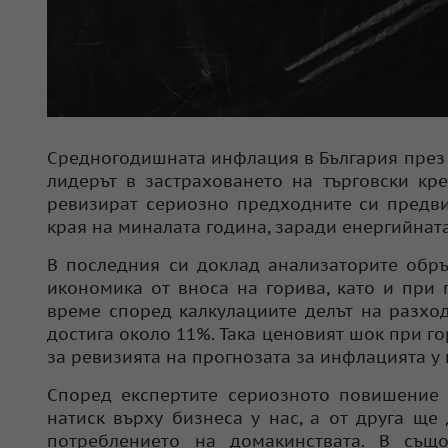
Средногодишната инфлация в България през 2
лидерът в застраховането на търговски кре
ревизират сериозно предходните си предви
края на миналата година, заради енергийнат
В последния си доклад анализаторите обръ
икономика от вноса на горива, като и при 
време според калкулациите делът на разхо
достига около 11%. Така ценовият шок при г
за ревизията на прогнозата за инфлацията у 
Според експертите сериозното повишение 
натиск върху бизнеса у нас, а от друга щ
потреблението на домакинствата. В същ