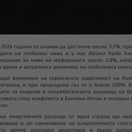
026 година се очаква да достигне около 3,7%, пр
дити на глобално ниво и у нас Allianz Trade. Ек
ждания за ниво на инфлацията около 2,8%, нап
а криза и актуалната динамика на глобалната икон
щат внимание на сериозната зависимост на бъл
петрола, и при природния газ тя е близо 100%. 
дите за енергия в потребителската кошница на б
оривата след конфликта в Близкия Изток е основна
нас.
на енергийните разходи от една страна ще ока
е доведе и до намаляване на покупателната спос
ото време докладът акцентира и върху допъл