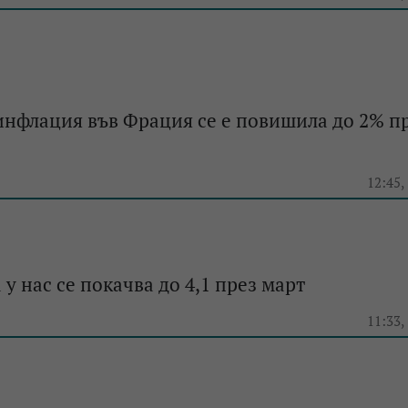
нфлация във Фрация се е повишила до 2% п
e
12:45,
у нас се покачва до 4,1 през март
e
11:33,