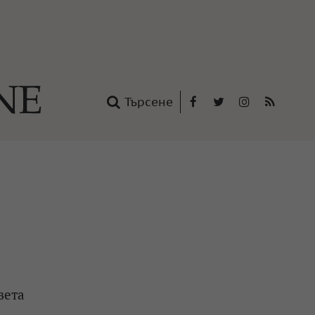
Търсене
Facebook
Twitter
Instagram
RSS
нтакти
oup
вета