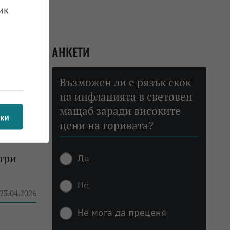
ик
АНКЕТИ
Възможен ли е рязък скок
на инфлацията в световен
мащаб заради високите
ки
цени на горивата?
три
Да
Не
 23.04.2026
Не мога да преценя