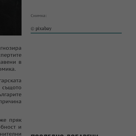
Снимка:
pixabay
©
огнозира
спертите
равени в
омика.
гарската
В същото
ългарите
 причина
же пряк
обност и
нителни