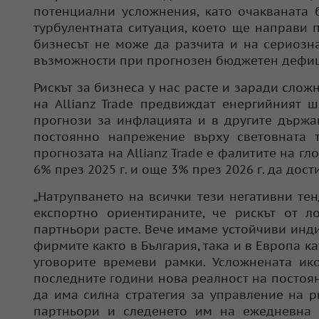
потенциални усложнения, като очакваната 
турбулентната ситуация, което ще направи 
бизнесът не може да разчита и на сериозн
възможности при прогнозен бюджетен дефиц
Рискът за бизнеса у нас расте и заради сло
на Allianz Trade предвиждат енергийният 
прогнози за инфлацията и в другите държа
постоянно напрежение върху световната т
прогнозата на Allianz Trade е фалитите на г
6% през 2025 г. и още 3% през 2026 г. да дост
„Натрупването на всички тези негативни те
експортно ориентираните, че рискът от 
партньори расте. Вече имаме устойчиви инд
фирмите както в България, така и в Европа ка
уговорите времеви рамки. Усложнената ик
последните години нова реалност на постоян
да има силна стратегия за управление на р
партньори и следенето им на ежедневна 