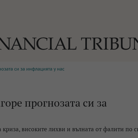
нозата си за инфлацията у нас
ОГИИ
За нас
Реклама
Ко
И
Част от Tribune Media Gr
А
агоре прогнозата си за
БИЛИ
 криза, високите лихви и вълната от фалити по с
ЕДИЯ