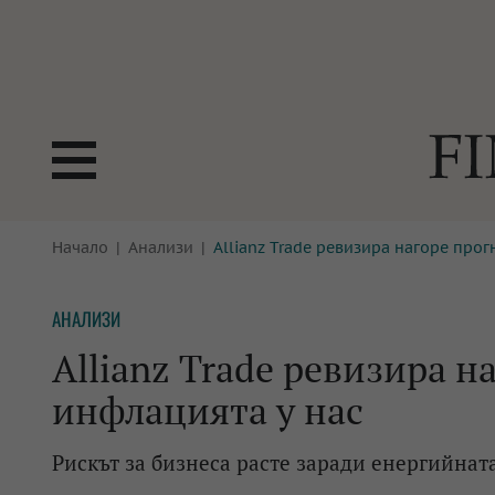
БОРСИ
Начало
Анализи
Allianz Trade ревизира нагоре прог
ТЕХНОЛ
КРИПТО
АНАЛИЗ
АНАЛИЗИ
БАНКИ
МРЕЖАТ
Allianz Trade ревизира н
ПАРИТЕ
ИМОТИ
инфлацията у нас
ЗАСТРАХОВАНЕ
АВТОМО
Рискът за бизнеса расте заради енергийната
ЕНЕРГЕТИКА
МУЛТИМ