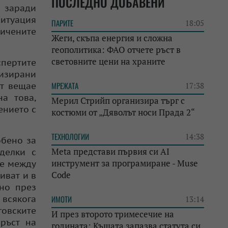
ПОСЛЕДНО ДОБАВЕНИ
и заради
ситуация
ПАРИТЕ
18:05
ничените
Жеги, скъпа енергия и сложна
геополитика: ФАО отчете ръст в
световните цени на храните
спертите
визирани
МРЕЖАТА
ст вещае
17:38
на това,
Мерил Стрийп организира търг с
ението с
костюми от „Дяволът носи Прада 2“
ТЕХНОЛОГИИ
14:38
обено за
Meta представи първия си AI
делки с
инструмент за програмиране - Muse
не между
Code
иват и в
сно през
 всякога
ИМОТИ
13:14
говските
И през второто тримесечие на
ръст на
годината: Къщата запазва статута си