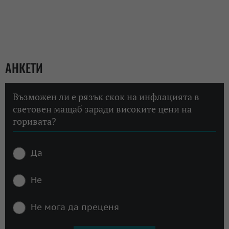
АНКЕТИ
Възможен ли е рязък скок на инфлацията в
световен мащаб заради високите цени на
горивата?
Да
Не
Не мога да преценя