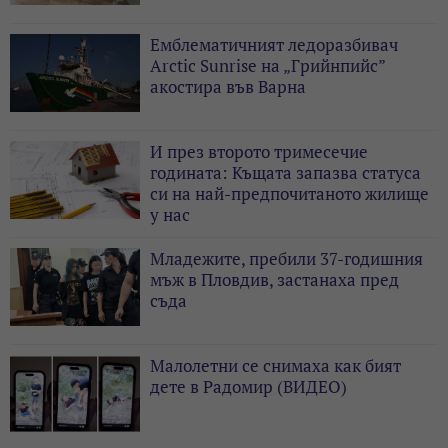
Емблематичният ледоразбивач
Arctic Sunrise на „Грийнпийс”
акостира във Варна
И през второто тримесечие
годината: Къщата запазва статуса
си на най-предпочитаното жилище
у нас
Младежите, пребили 37-годишния
мъж в Пловдив, застанаха пред
съда
Малолетни се снимаха как бият
дете в Радомир (ВИДЕО)