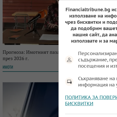
Financialtribune.bg и
използване на инфо
чрез бисквитки и под
да подобрим вашет
нашия сайт, да ан
използвате и за ма
Прогноза: Имотният пазар у нас ще се балансира
Персонализиран
през 2026 г.
съдържание, пр
посещения и из
ИМОТИ
13:41, 12.02.2026
Съхраняване на 
информация на 
ПОЛИТИКА ЗА ПОВЕР
БИСКВИТКИ