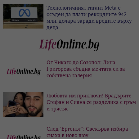
Технологичният гигант Meta е
осъден да плати рекордните 942
млн. долара заради вредите върху
деца
От Чикаго до Созопол: Лина
Григорова сбъдна мечтата си за
собствена галерия
Любовта им приключи! Брадърите
Стефан и Сияна се разделиха с гръм
и трясък
След "Ергенът": Свекърва избира
снаха в ново шоу