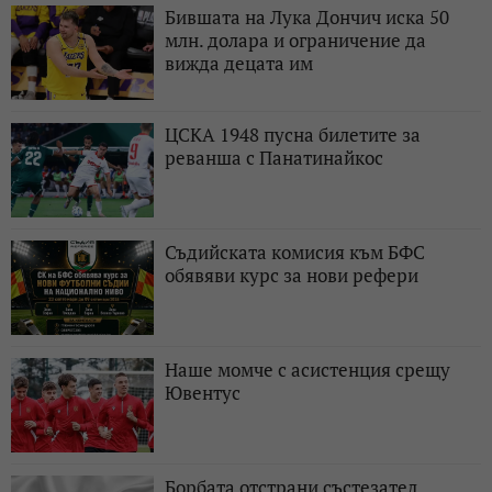
Бившата на Лука Дончич иска 50
млн. долара и ограничение да
вижда децата им
ЦСКА 1948 пусна билетите за
реванша с Панатинайкос
Съдийската комисия към БФС
обявяви курс за нови рефери
Наше момче с асистенция срещу
Ювентус
Борбата отстрани състезател,