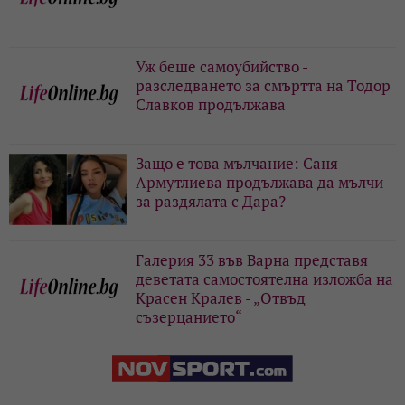
Уж беше самоубийство -
разследването за смъртта на Тодор
Славков продължава
Защо е това мълчание: Саня
Армутлиева продължава да мълчи
за раздялата с Дара?
Галерия 33 във Варна представя
деветата самостоятелна изложба на
Красен Кралев - „Отвъд
съзерцанието“