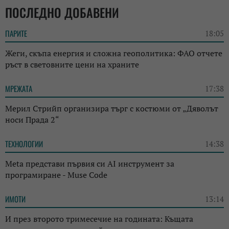
ПОСЛЕДНО ДОБАВЕНИ
ПАРИТЕ
18:05
Жеги, скъпа енергия и сложна геополитика: ФАО отчете
ръст в световните цени на храните
МРЕЖАТА
17:38
Мерил Стрийп организира търг с костюми от „Дяволът
носи Прада 2“
ТЕХНОЛОГИИ
14:38
Meta представи първия си AI инструмент за
програмиране - Muse Code
ИМОТИ
13:14
И през второто тримесечие на годината: Къщата