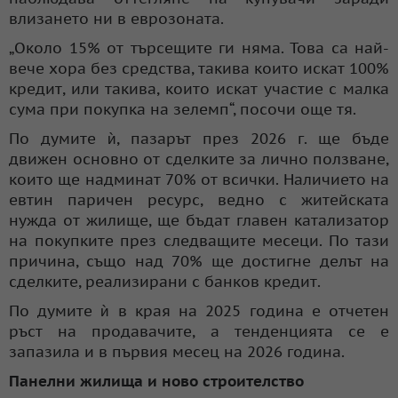
влизането ни в еврозоната.
„Около 15% от търсещите ги няма. Това са най-
вече хора без средства, такива които искат 100%
кредит, или такива, които искат участие с малка
сума при покупка на зелемп“, посочи още тя.
По думите ѝ, пазарът през 2026 г. ще бъде
движен основно от сделките за лично ползване,
които ще надминат 70% от всички. Наличието на
евтин паричен ресурс, ведно с житейската
нужда от жилище, ще бъдат главен катализатор
на покупките през следващите месеци. По тази
причина, също над 70% ще достигне делът на
сделките, реализирани с банков кредит.
По думите ѝ в края на 2025 година е отчетен
ръст на продавачите, а тенденцията се е
запазила и в първия месец на 2026 година.
Панелни жилища и ново строителство