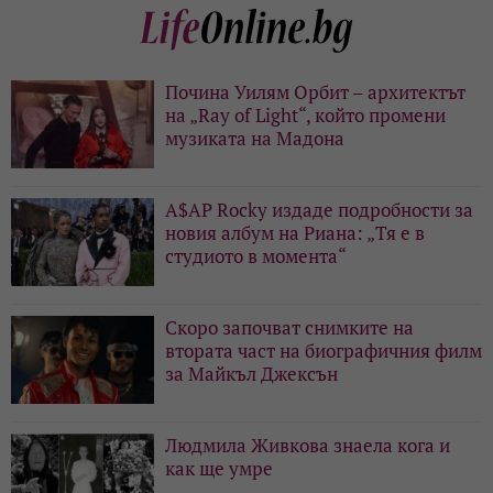
Почина Уилям Орбит – архитектът
на „Ray of Light“, който промени
музиката на Мадона
A$AP Rocky издаде подробности за
новия албум на Риана: „Тя е в
студиото в момента“
Скоро започват снимките на
втората част на биографичния филм
за Майкъл Джексън
Людмила Живкова знаела кога и
как ще умре