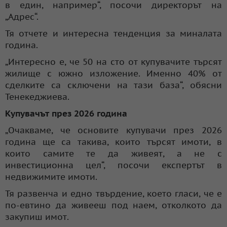
в един, например“, посочи директорът на
„Адрес“.
Тя отчете и интересна тенденция за миналата
година.
„Интересно е, че 50 на сто от купувачите търсят
жилище с южно изложение. Именно 40% от
сделките са сключени на тази база“, обясни
Тенекеджиева.
Купувачът през 2026 година
„Очакваме, че основите купувачи през 2026
година ще са такива, които търсят имоти, в
които самите те да живеят, а не с
инвестиционна цел“, посочи експертът в
недвижимите имоти.
Тя развенча и едно твърдение, което гласи, че е
по-евтино да живееш под наем, отколкото да
закупиш имот.