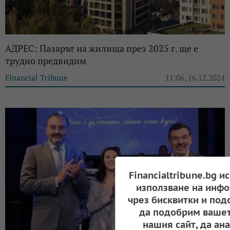
АДРЕС: Пазарът на жилища през 2025 г. ще е
трудно предвидим
Financial Tribune
11:06, 16.12.2024
Financialtribune.bg и
използване на инфо
чрез бисквитки и под
да подобрим вашет
нашия сайт, да ан