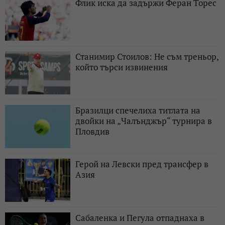
Флик иска да задържи Феран Торес
Станимир Стоилов: Не съм треньор,
който търси извинения
Бразилци спечелиха титлата на
двойки на „Чалънджър“ турнира в
Пловдив
Герой на Левски пред трансфер в
Азия
Сабаленка и Пегула отпаднаха в