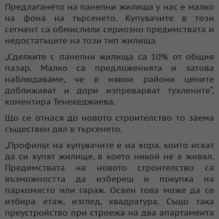
Предлагането на панелни жилища у нас е малко
на фона на търсенето. Купувачите в този
сегмент са обмислили сериозно предимствата и
недостатъците на този тип жилища.
„Сделките с панелни жилища са 10% от общия
пазар. Малко са предложенията и затова
наблюдаваме, че в някои райони цените
доближават и дори изпреварват тухлените“,
коментира Тенекеджиева.
Що се отнася до новото строителство то заема
съществен дял в търсенето.
„Профилът на купувачите е на хора, които искат
да си купят жилище, в което никой не е живял.
Предимствата на новото строителство са
възможността да избереш и покупка на
паркомясто или гараж. Освен това може да се
избира етаж, изглед, квадратура. Също така
преустройство при строежа на два апартамента