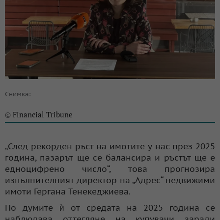
Снимка:
Financial Tribune
©
„След рекорден ръст на имотите у нас през 2025
година, пазарът ще се балансира и ръстът ще е
едноцифрено число“, това прогнозира
изпълнителният директор на „Адрес“ недвижими
имоти Гергана Тенекеджиева.
По думите ѝ от средата на 2025 година се
наблюдава оттегляне на купувачи заради