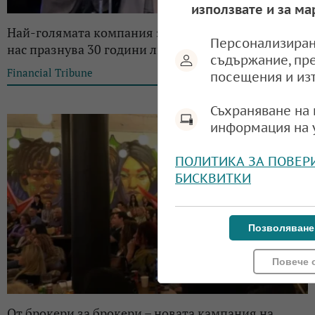
използвате и за ма
Най-голямата компания за недвижими имоти у
Персонализиран
нас празнува 30 години лидерство на пазара
съдържание, пр
Financial Tribune
11:57, 19.10.2023
посещения и из
Съхраняване на 
информация на 
ПОЛИТИКА ЗА ПОВЕР
БИСКВИТКИ
Позволяване
Повече 
От брокери за брокери – новата кампания на