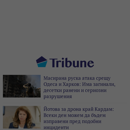
Масирана руска атака срещу
Одеса и Харков: Има загинали,
десетки ранени и сериозни
разрушения
Йотова за дрона край Кардам:
Всеки ден можем да бъдем
изправени пред подобни
инциденти