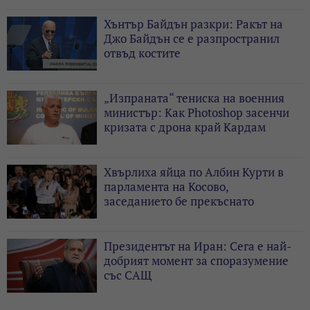
Хънтър Байдън разкри: Ракът на
Джо Байдън се е разпространил
отвъд костите
„Изпраната“ тениска на военния
министър: Как Photoshop засенчи
кризата с дрона край Кардам
Хвърлиха яйца по Албин Курти в
парламента на Косово,
заседанието бе прекъснато
Президентът на Иран: Сега е най-
добрият момент за споразумение
със САЩ