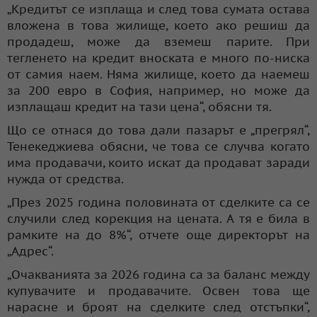
„Кредитът се изплаща и след това сумата остава
вложена в това жилище, което ако решиш да
продадеш, може да вземеш парите. При
тегленето на кредит вноската е много по-ниска
от самия наем. Няма жилище, което да наемеш
за 200 евро в София, например, но може да
изплащаш кредит на тази цена“, обясни тя.
Що се отнася до това дали пазарът е „прегрял“,
Тенекеджиева обясни, че това се случва когато
има продавачи, които искат да продават заради
нужда от средства.
„През 2025 година половината от сделките са се
случили след корекция на цената. А тя е била в
рамките на до 8%“, отчете още директорът на
„Адрес“.
„Очакванията за 2026 година са за баланс между
купувачите и продавачите. Освен това ще
нарасне и броят на сделките след отстъпки“,