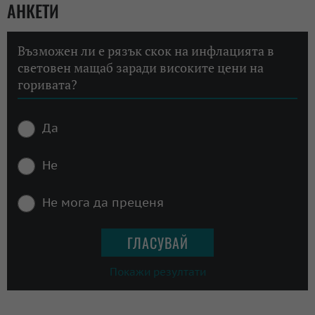
АНКЕТИ
Възможен ли е рязък скок на инфлацията в
световен мащаб заради високите цени на
горивата?
Да
Не
Не мога да преценя
Покажи резултати