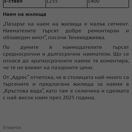
3-стаен
1255
1400
Наем на жилища
„Пазарът на наем на жилища е малък сегмент.
Наемателите търсят добре ремонтиран и
обзаведен имот“, посочи Тенекеджиева.
По думите ѝ наемодателите търсят
средносрочни и дългосрочни наематели. Що се
отнася до краткосрочните наеми тя коментира,
че те не влияят на пазарните цени.
От „Адрес“ отчетоха, че в столицата най-много са
търсените и предлагани жилища за наеми в
„Кръстова вада“, като там е сключена и сделката
с най-висок наем през 2025 година.
Етикети: