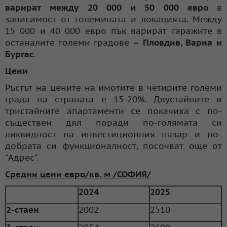
варират между 20 000 и 50 000 евро
в
зависимост от големината и локацията. Между
15 000 и 40 000 евро пък варират гаражите в
останалите големи градове
– Пловдив, Варна и
Бургас
.
Цени
Ръстът на цените на имотите в четирите големи
града на страната е 15-20%. Двустайните и
тристайните апартаменти се покачиха с по-
съществен дял поради по-голямата си
ликвидност на инвестиционния пазар и по-
добрата си функционалност, посочват още от
"Адрес".
Средни цени евро/кв. м /СОФИЯ/
2024
2025
2-стаен
2002
2510