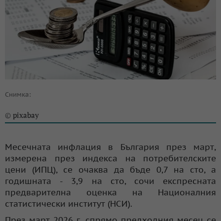
Снимка:
pixabay
©
Месечната инфлация в България през март,
измерена през индекса на потребителските
цени (ИПЦ), се очаква да бъде 0,7 на сто, а
годишната - 3,9 на сто, сочи експресната
предварителна оценка на Националния
статистически институт (НСИ).
През март 2026 г. спрямо предходния месец се