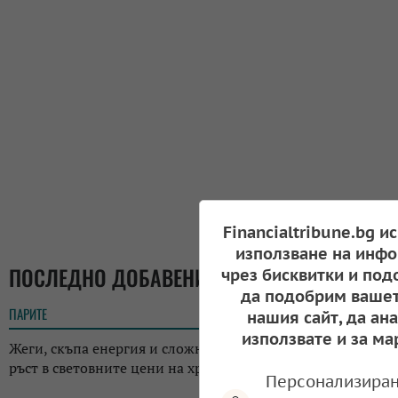
Financialtribune.bg и
използване на инфо
ПОСЛЕДНО ДОБАВЕНИ
чрез бисквитки и под
да подобрим вашет
ПАРИТЕ
18:05
нашия сайт, да ан
използвате и за ма
Жеги, скъпа енергия и сложна геополитика: ФАО отчете
ръст в световните цени на храните
Персонализиран