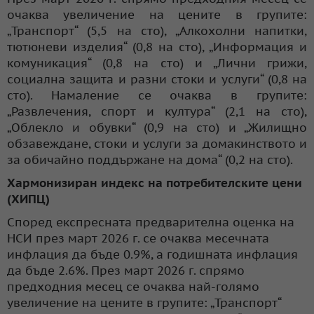
очаква увеличение на цените в групите:
„Транспорт“ (5,5 на сто), „Алкохолни напитки,
тютюневи изделия“ (0,8 на сто), „Информация и
комуникация“ (0,8 на сто) и „Лични грижи,
социална защита и разни стоки и услуги“ (0,8 на
сто). Намаление се очаква в групите:
„Развлечения, спорт и култура“ (2,1 на сто),
„Облекло и обувки“ (0,9 на сто) и „Жилищно
обзавеждане, стоки и услуги за домакинството и
за обичайно поддържане на дома“ (0,2 на сто).
Хармонизиран индекс на потребителските цени
(ХИПЦ)
Според експресната предварителна оценка на
НСИ през март 2026 г. се очаква месечната
инфлация да бъде 0.9%, а годишната инфлация
да бъде 2.6%. През март 2026 г. спрямо
предходния месец се очаква най-голямо
увеличение на цените в групите: „Транспорт“