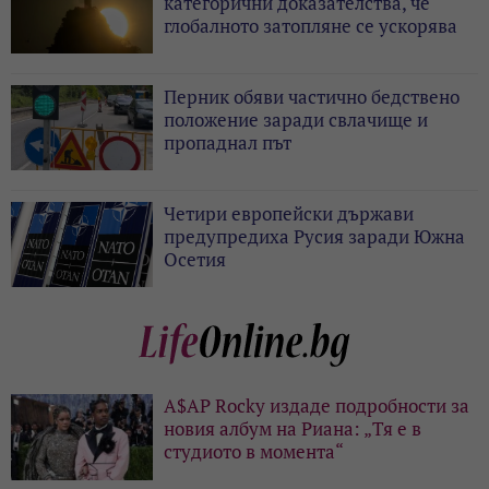
категорични доказателства, че
глобалното затопляне се ускорява
Перник обяви частично бедствено
положение заради свлачище и
пропаднал път
Четири европейски държави
предупредиха Русия заради Южна
Осетия
A$AP Rocky издаде подробности за
новия албум на Риана: „Тя е в
студиото в момента“