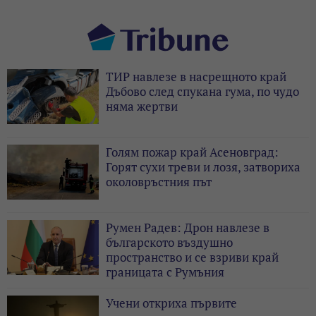
ТИР навлезе в насрещното край
Дъбово след спукана гума, по чудо
няма жертви
Голям пожар край Асеновград:
Горят сухи треви и лозя, затвориха
околовръстния път
Румен Радев: Дрон навлезе в
българското въздушно
пространство и се взриви край
границата с Румъния
Учени откриха първите