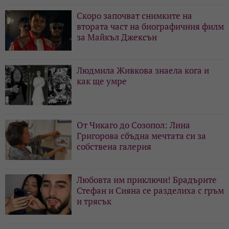
Скоро започват снимките на
втората част на биографичния филм
за Майкъл Джексън
Людмила Живкова знаела кога и
как ще умре
От Чикаго до Созопол: Лина
Григорова сбъдна мечтата си за
собствена галерия
Любовта им приключи! Брадърите
Стефан и Сияна се разделиха с гръм
и трясък