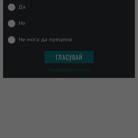
Да
Не
Не мога да преценя
Покажи резултати