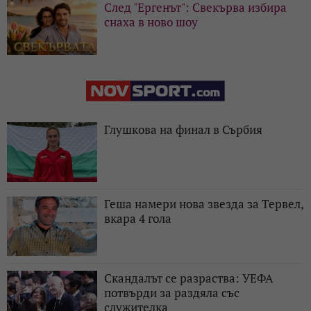
След "Ергенът": Свекърва избира
снаха в ново шоу
Глушкова на финал в Сърбия
Геша намери нова звезда за Тервел,
вкара 4 гола
Скандалът се разраства: УЕФА
потвърди за раздяла със
служителка