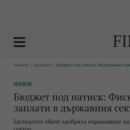
БОРСИ
Начало
Анализи
Бюджет под натиск: Фискалният съв
ТЕХНОЛ
КРИПТО
АНАЛИЗ
АНАЛИЗИ
БАНКИ
МРЕЖАТ
Бюджет под натиск: Фис
ПАРИТЕ
ИМОТИ
заплати в държавния сек
ЗАСТРАХОВАНЕ
АВТОМО
Експертите обаче одобриха изравняване на
ЕНЕРГЕТИКА
МУЛТИМ
сектор