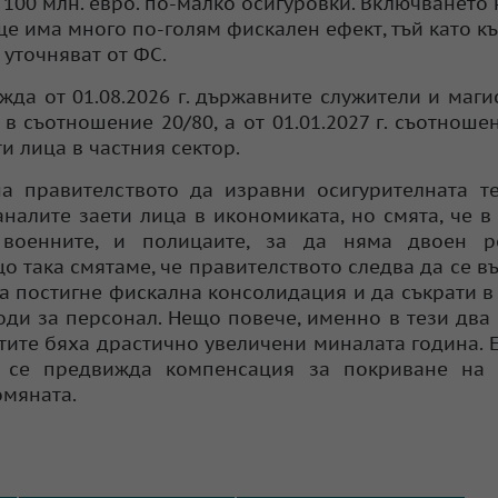
100 млн. евро. по-малко осигуровки. Включването 
ще има много по-голям фискален ефект, тъй като к
 уточняват от ФС.
ижда от 01.08.2026 г. държавните служители и маги
в съотношение 20/80, а от 01.01.2027 г. съотноше
ти лица в частния сектор.
а правителството да изравни осигурителната т
налите заети лица в икономиката, но смята, че в
 военните, и полицаите, за да няма двоен 
о така смятаме, че правителството следва да се в
да постигне фискална консолидация и да съкрати в
оди за персонал. Нещо повече, именно в тези два 
атите бяха драстично увеличени миналата година. 
а се предвижда компенсация за покриване на 
омяната.