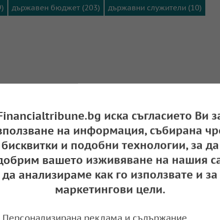
9)
държавен бюджет (203)
държавни служители (10)
Financialtribune.bg иска съгласието Ви з
зползване на информация, събирана чр
бисквитки и подобни технологии, за да
добрим вашето изживяване на нашия са
ър Петкова: Бюджетът приема подход на тра
да анализираме как го използвате и за
ия на финансите
маркетингови цели.
e
08:43,
Персонализирана реклама и съдържание,