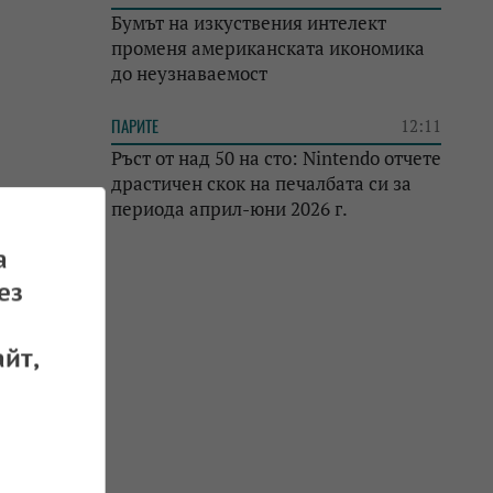
Бумът на изкуствения интелект
променя американската икономика
до неузнаваемост
ПАРИТЕ
12:11
Ръст от над 50 на сто: Nintendo отчете
драстичен скок на печалбата си за
периода април-юни 2026 г.
а
ез
йт,
йна
 25.06.2026