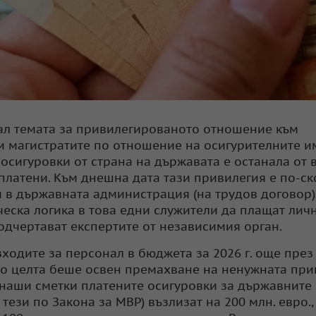
гал темата за привилегированото отношение към
и магистратите по отношение на осигурителните и
осигуровки от страна на държавата е останала от 
платени. Към днешна дата тази привилегия е по-с
 в държавната администрация (на трудов договор)
ческа логика в това едни служители да плащат лич
подчертават експертите от независимия орган.
ходите за персонал в бюджета за 2026 г. още през
то целта беше освен премахване на ненужната при
 наши сметки платените осигуровки за държавните
тези по Закона за МВР) възлизат на 200 млн. евро., 