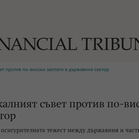
ет против по-високи заплати в държавния сектор
ОГИИ
За нас
Реклама
Ко
И
Част от Tribune Media Gr
А
калният съвет против по-ви
тор
БИЛИ
 осигурителната тежест между държавния и част
ЕДИЯ