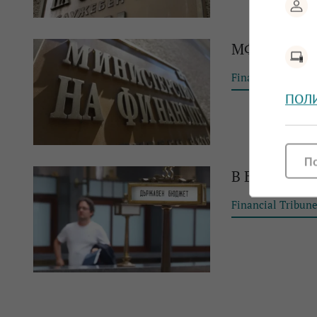
МФ публику
Financial Tribun
ПОЛ
П
В Бюджет 20
Financial Tribun