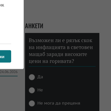
ик
АНКЕТИ
 24.06.2026
Възможен ли е рязък скок
на инфлацията в световен
мащаб заради високите
ки
цени на горивата?
нетки
 24.06.2026
Да
Не
Не мога да преценя