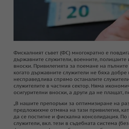
Фискалният съвет (ФС) многократно е повди
държавните служители, военните, полицаите 
вноски. Привилегията за поемане на пълните 
когато държавните служители не бяха добре 
несправедлива спрямо останалите служители
служителите в частния сектор. Няма икономи
осигурителни вноски, а други да не плащат, 
„В нашите препоръки за оптимизиране на раз
предложихме отмяна на тази привилегия, ка
да се постигне и фискална консолидация. По
служители, вкл. тези в съдебната система (без 