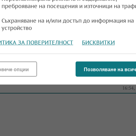
преброяване на посещения и източници на траф
ва проекта на Бюджет 2026
Съхраняване на и/или достъп до информация на
устройство
e
19:58,
ИТИКА ЗА ПОВЕРИТЕЛНОСТ
БИСКВИТКИ
овече опции
Позволяване на всич
26: По-виоки осигуровки и 30% по-скъпи ви
e
16:54,