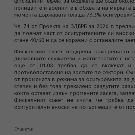
фискалният ефект за бюджета ще бъде около 
полицаите и военните в обхвата на мярката 
момента държавата плаща 73,3% осигуровки“,
Чл. 74 от Проекта на ЗДБРБ за 2026 г. предв
да поемат част от осигурителните си вноски 
стане 40/60 и да се изравни с останалите зае
Фискалният съвет подкрепя намерението н
държавните служители и магистратите с оста
още от 01.08. трябва да се включат и
противопоставяне на заетите по сектори. Същ
от промяната в режима за осигуровките, за 
степен и без това прекалено раздутите разх
които остават извън промените засега, запл
Фискалният съвет не счита, че трябва д
осигурителни вноски на потърпевшите от пр
Етикети: