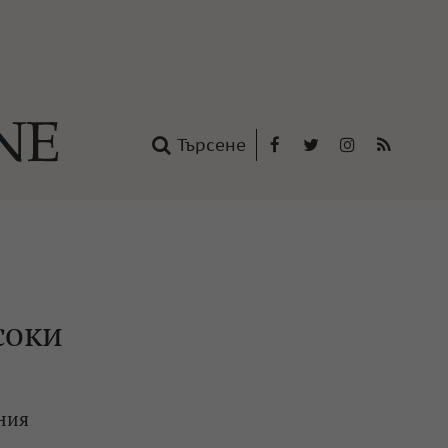
Търсене
Facebook
Twitter
Instagram
RSS
нтакти
oup
соки
ния