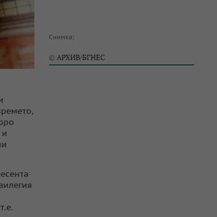
Снимка:
АРХИВ/БГНЕС
©
м
времето,
коро
 и
ни
 есента
вилегия
т.е.