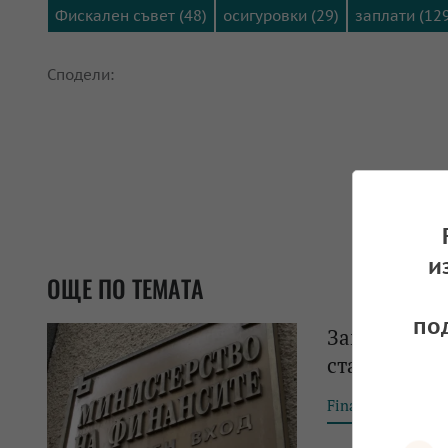
Фискален съвет (48)
осигуровки (29)
заплати (12
Сподели:
и
ОЩЕ ПО ТЕМАТА
по
Зам.-минит
стабилизац
Financial Tribun