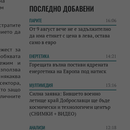
на
ПОСЛЕДНО ДОБАВЕНИ
ъм
ПАРИТЕ
16:06
стратите
От 9 август вече не е задължително
нието да
да има етикет с цена в лева, остава
само в евро
ежест за
ЕНЕРГЕТИКА
 обхвата
14:21
режим и
Горещата вълна постави ядрената
ъзползва
енергетика на Европа под натиск
 някаква
сектора,
МУЛТИМЕДИЯ
13:16
Ето защо
Силна заявка: Бившето военно
личните
летище край Доброславци ще бъде
космически и технологичен център
(СНИМКИ + ВИДЕО)
АНАЛИЗИ
12:18