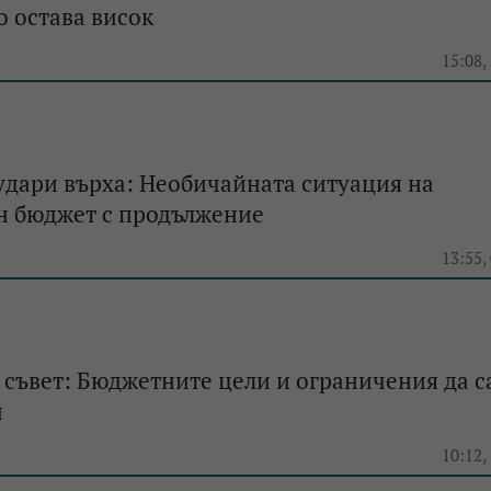
о остава висок
15:08,
дари върха: Необичайната ситуация на
н бюджет с продължение
13:55,
съвет: Бюджетните цели и ограничения да с
и
10:12,