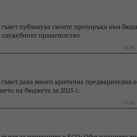
 съвет публикува своите препоръки към бюд
 служебното правителство
11:07,
съвет дава много критична предварителна 
ието на бюджета за 2025 г.
11:53,
съвет за промените в КСО: Обсъжданията тр