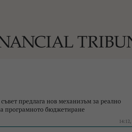
ОГИИ
За нас
Реклама
Ко
И
Част от Tribune Media Gr
А
съвет предлага нов механизъм за реално
на програмното бюджетиране
БИЛИ
14:12,
ЕДИЯ