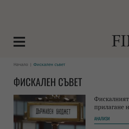
БОРСИ
Начало
Фискален съвет
ТЕХНОЛ
КРИПТО
АНАЛИЗ
ФИСКАЛЕН СЪВЕТ
БАНКИ
МРЕЖАТ
Фискалният 
ПАРИТЕ
ИМОТИ
прилагане 
ЗАСТРАХОВАНЕ
АВТОМО
АНАЛИЗИ
ЕНЕРГЕТИКА
МУЛТИМ