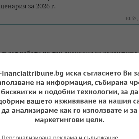
ценария за 2026 г.
10:52,
съвет работи по три сценария за развитието
а у нас: Най-песимистичният предвижда ин
Financialtribune.bg иска съгласието Ви з
зползване на информация, събирана чр
11:00,
бисквитки и подобни технологии, за да
добрим вашето изживяване на нашия са
егистрира най-големия бюджетен дефицит за
да анализираме как го използвате и за
близо 20 г.
маркетингови цели.
10:42,
Персонализирана реклама и съдържание,