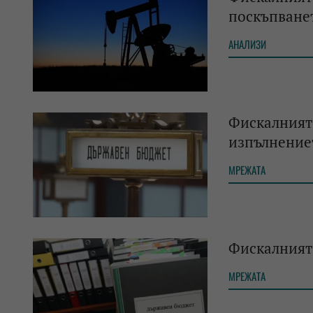
поскъпванет
АНАЛИЗИ
Фискалният 
изпълнение
МРЕЖАТА
Фискалният 
МРЕЖАТА