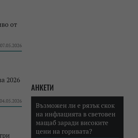
иво от
 07.05.2026
за 2026
АНКЕТИ
 04.05.2026
Възможен ли е рязък скок
на инфлацията в световен
мащаб заради високите
цени на горивата?
три