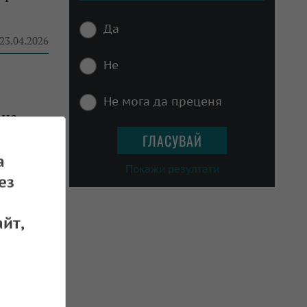
Да
 23.04.2026
Не
Не мога да преценя
 на
флация
а
Покажи резултати
ез
 18.04.2026
йт,
 06.04.2026