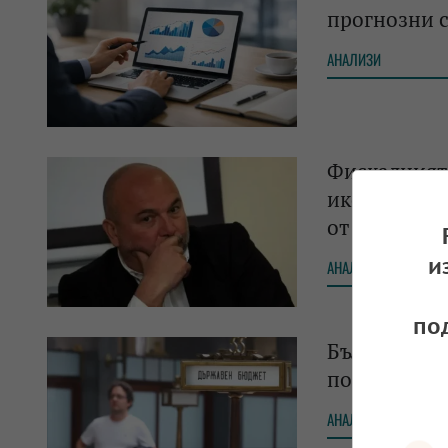
прогнозни с
АНАЛИЗИ
Фискалният 
икономикат
от 5%
и
АНАЛИЗИ
по
България р
последните 
АНАЛИЗИ