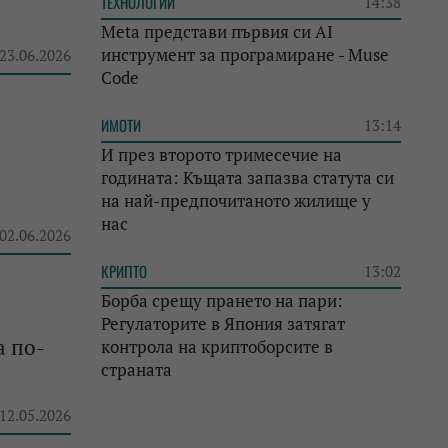
ТЕХНОЛОГИИ
14:38
Meta представи първия си AI
инструмент за програмиране - Muse
 23.06.2026
Code
ИМОТИ
13:14
И през второто тримесечие на
годината: Къщата запазва статута си
на най-предпочитаното жилище у
нас
 02.06.2026
КРИПТО
13:02
Борба срещу прането на пари:
Регулаторите в Япония затягат
а по-
контрола на криптоборсите в
страната
 12.05.2026