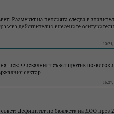
вет: Размерът на пенсията следва в значите
тразява действително внесените осигурител
10:24,
натиск: Фискалният съвет против по-високи
ържавния сектор
16:27,
съвет: Дефицитът по бюджета на ДОО през 20