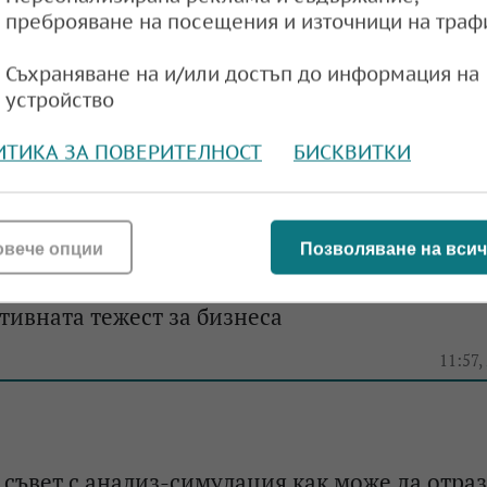
преброяване на посещения и източници на траф
Съхраняване на и/или достъп до информация на
съвет: Намаляването на ДДС е скъпо за бюд
устройство
11:45,
ИТИКА ЗА ПОВЕРИТЕЛНОСТ
БИСКВИТКИ
овече опции
Позволяване на всич
на плащанията в брой до 10 000 евро ще на
ивната тежест за бизнеса
11:57,
съвет с анализ-симулация как може да отра