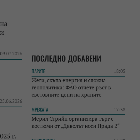
лна
ни
 09.07.2026
ПОСЛЕДНО ДОБАВЕНИ
ПАРИТЕ
18:05
Жеги, скъпа енергия и сложна
геополитика: ФАО отчете ръст в
световните цени на храните
 25.06.2026
МРЕЖАТА
17:38
Мерил Стрийп организира търг с
костюми от „Дяволът носи Прада 2“
25 г.