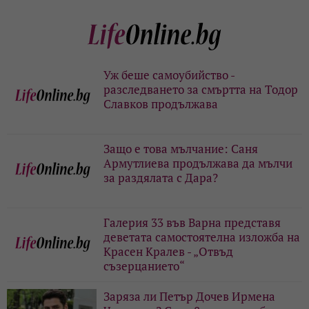
Уж беше самоубийство -
разследването за смъртта на Тодор
Славков продължава
Защо е това мълчание: Саня
Армутлиева продължава да мълчи
за раздялата с Дара?
Галерия 33 във Варна представя
деветата самостоятелна изложба на
Красен Кралев - „Отвъд
съзерцанието“
Заряза ли Петър Дочев Ирмена