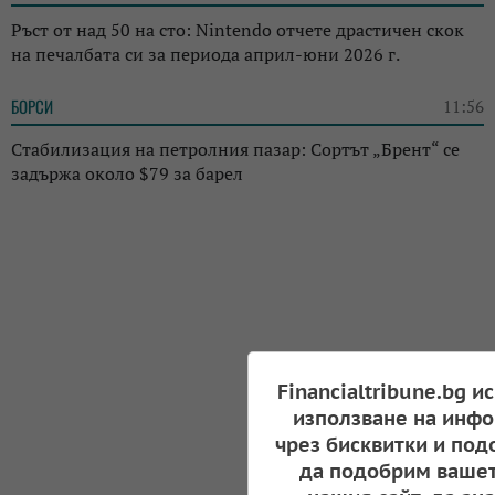
Ръст от над 50 на сто: Nintendo отчете драстичен скок
на печалбата си за периода април-юни 2026 г.
БОРСИ
11:56
Стабилизация на петролния пазар: Сортът „Брент“ се
задържа около $79 за барел
Financialtribune.bg и
използване на инфо
чрез бисквитки и под
да подобрим вашет