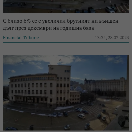
С близо 6% се е увеличил брутният ни външен
дълг през декември на годишна база
Financial Tribune
13:34, 28.02.2023