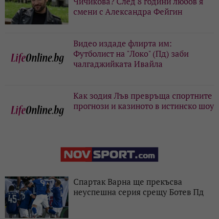
Чичикова? След 8 години любов я
смени с Александра Фейгин
Видео издаде флирта им:
Футболист на "Локо" (Пд) заби
чалгаджийката Ивайла
Как зодия Лъв превръща спортните
прогнози и казиното в истинско шоу
Спартак Варна ще прекъсва
неуспешна серия срещу Ботев Пд