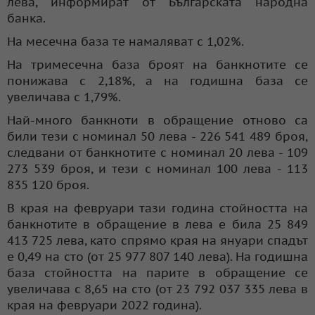
лева, информират от Българската народна
банка.
На месечна база те намаляват с 1,02%.
На тримесечна база броят на банкнотите се
понижава с 2,18%, а на годишна база се
увеличава с 1,79%.
Най-много банкноти в обращение отново са
били тези с номинал 50 лева - 226 541 489 броя,
следвани от банкнотите с номинал 20 лева - 109
273 539 броя, и тези с номинал 100 лева - 113
835 120 броя.
В края на февруари тази година стойността на
банкнотите в обращение в лева е била 25 849
413 725 лева, като спрямо края на януари спадът
е 0,49 на сто (от 25 977 807 140 лева). На годишна
база стойността на парите в обращение се
увеличава с 8,65 на сто (от 23 792 037 335 лева в
края на февруари 2022 година).