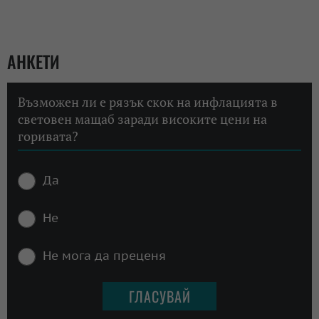
АНКЕТИ
Възможен ли е рязък скок на инфлацията в
световен мащаб заради високите цени на
горивата?
Да
Не
Не мога да преценя