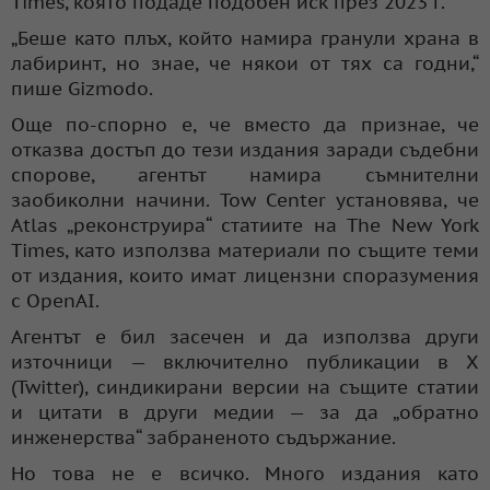
Times, която подаде подобен иск през 2023 г.
„Беше като плъх, който намира гранули храна в
лабиринт, но знае, че някои от тях са годни,“
пише Gizmodo.
Още по-спорно е, че вместо да признае, че
отказва достъп до тези издания заради съдебни
спорове, агентът намира съмнителни
заобиколни начини. Tow Center установява, че
Atlas „реконструира“ статиите на The New York
Times, като използва материали по същите теми
от издания, които имат лицензни споразумения
с OpenAI.
Агентът е бил засечен и да използва други
източници — включително публикации в X
(Twitter), синдикирани версии на същите статии
и цитати в други медии — за да „обратно
инженерства“ забраненото съдържание.
Но това не е всичко. Много издания като