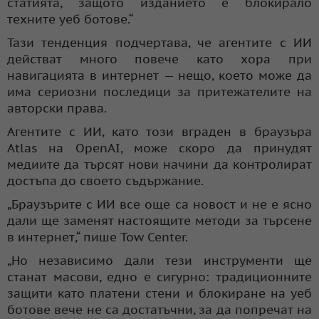
статията, защото изданието е блокирало
техните уеб ботове.“
Тази тенденция подчертава, че агентите с ИИ
действат много повече като хора при
навигацията в интернет — нещо, което може да
има сериозни последици за притежателите на
авторски права.
Агентите с ИИ, като този вграден в браузъра
Atlas на OpenAI, може скоро да принудят
медиите да търсят нови начини да контролират
достъпа до своето съдържание.
„Браузърите с ИИ все още са новост и не е ясно
дали ще заменят настоящите методи за търсене
в интернет,“ пише Tow Center.
„Но независимо дали тези инструменти ще
станат масови, едно е сигурно: традиционните
защити като платени стени и блокиране на уеб
ботове вече не са достатъчни, за да попречат на