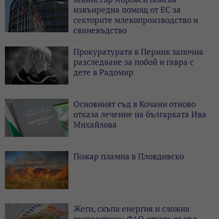
извънредна помощ от ЕС за
секторите млекопроизводство и
свиневъдство
Прокуратурата в Перник започна
разследване за побой и гавра с
дете в Радомир
Основният съд в Кочани отново
отказа лечение на българката Ива
Михайлова
Пожар пламна в Пловдивско
Жеги, скъпа енергия и сложна
геополитика: ФАО отчете ръст в