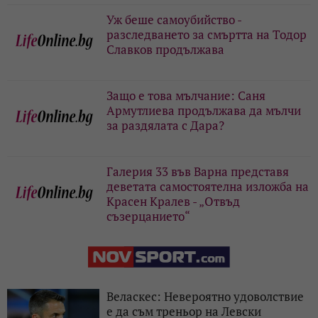
Уж беше самоубийство -
разследването за смъртта на Тодор
Славков продължава
Защо е това мълчание: Саня
Армутлиева продължава да мълчи
за раздялата с Дара?
Галерия 33 във Варна представя
деветата самостоятелна изложба на
Красен Кралев - „Отвъд
съзерцанието“
Веласкес: Невероятно удоволствие
е да съм треньор на Левски