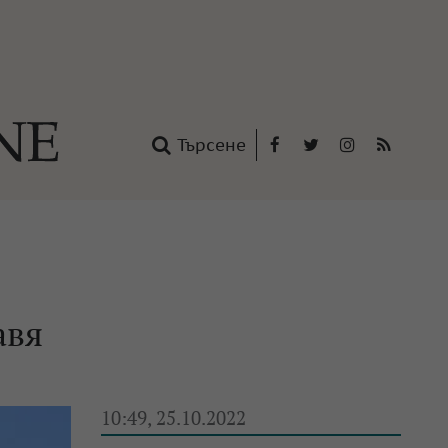
Търсене
Facebook
Twitter
Instagram
RSS
нтакти
oup
авя
10:49, 25.10.2022