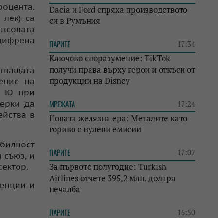
роцента.
Dacia и Ford спряха производството
 лек) са
си в Румъния
нсовата
цифрена
ПАРИТЕ
17:34
Ключово споразумение: TikTok
получи права върху герои и откъси от
тващата
продукции на Disney
ение на
н Ю при
мерки да
МРЕЖАТА
17:24
ейства в
Новата желязна ера: Металите като
гориво с нулеви емисии
абилност
ПАРИТЕ
17:07
 съюз, и
За първото полугодие: Turkish
сектор.
Airlines отчете 395,2 млн. долара
денции и
печалба
ПАРИТЕ
16:50