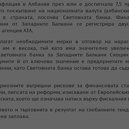
флация в Албания през юли е достигнала 7,5 п
то поскъпване на националната валута (албански
 в страната, посочва Световната банка. Фина
рани от Западните Балкани се регистрира дву
 агенция АТА.
илагат необходимите мерки в отговор на нарас
 им е висока, тъй като има значително увелич
 Световната банка за Западните Балкани Сяоци
думите й от ключово значение е предприетите 
нии, като Световната банка остава готова да съд
ериозните вътрешни рискове за финансовата ст
и, липсата на реформи, изисквани от Европейския
гията, което ще означава натиск върху фискалния 
вото и търговията в резултат на глобалните тен
на заплаха.