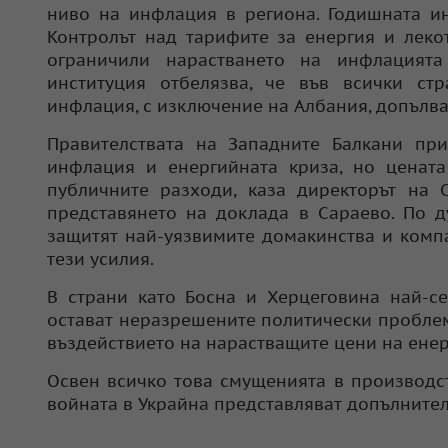
ниво на инфлация в региона. Годишната ин
Контролът над тарифите за енергия и леко
ограничили нарастването на инфлацията
институция отбелязва, че във всички ст
инфлация, с изключение на Албания, допълва
Правителствата на Западните Балкани пр
инфлация и енергийната криза, но цената
публичните разходи, каза директорът на
представянето на доклада в Сараево. По 
защитят най-уязвимите домакинства и компа
тези усилия.
В страни като Босна и Херцеговина най-с
остават неразрешените политически проблем
въздействието на нарастващите цени на енер
Освен всичко това смущенията в производст
войната в Украйна представляват допълнител