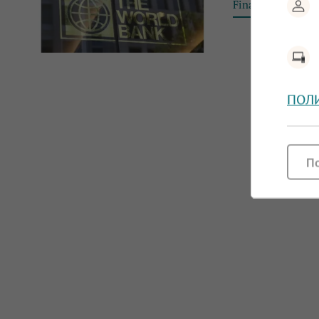
Financial Tribun
ПОЛ
П