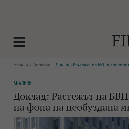
БОРСИ
Начало
Анализи
Доклад: Растежът на БВП в Западни
ТЕХНОЛ
КРИПТО
АНАЛИЗ
АНАЛИЗИ
БАНКИ
МРЕЖАТ
Доклад: Растежът на БВП
ПАРИТЕ
ИМОТИ
на фона на необуздана 
ЗАСТРАХОВАНЕ
АВТОМО
ЕНЕРГЕТИКА
МУЛТИМ