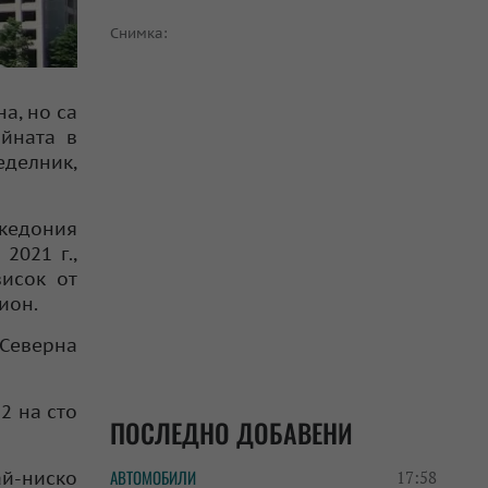
Снимка:
а, но са
йната в
еделник,
акедония
2021 г.,
висок от
ион.
 Северна
2 на сто
ПОСЛЕДНО ДОБАВЕНИ
АВТОМОБИЛИ
ай-ниско
17:58