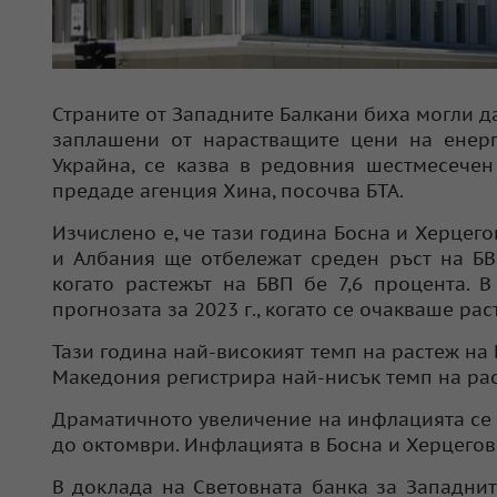
Страните от Западните Балкани биха могли да
заплашени от нарастващите цени на енерг
Украйна, се казва в редовния шестмесечен
предаде агенция Хина, посочва БТА.
Изчислено е, че тази година Босна и Херцего
и Албания ще отбележат среден ръст на БВП 
когато растежът на БВП бе 7,6 процента. 
прогнозата за 2023 г., когато се очакваше рас
Тази година най-високият темп на растеж на Б
Македония регистрира най-нисък темп на раст
Драматичното увеличение на инфлацията се ус
до октомври. Инфлацията в Босна и Херцегов
В доклада на Световната банка за Западнит