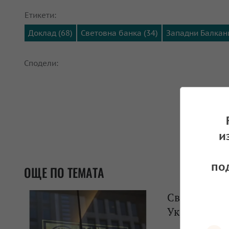
Етикети:
Доклад (68)
Световна банка (34)
Западни Балкани
Сподели:
и
по
ОЩЕ ПО ТЕМАТА
Световната 
Украйна