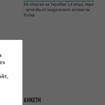
ЕК отпуска на Украйна 1,4 млрд. евро
- печалба от замразените активи на
Русия
а
ез
йт,
лара на
АНКЕТИ