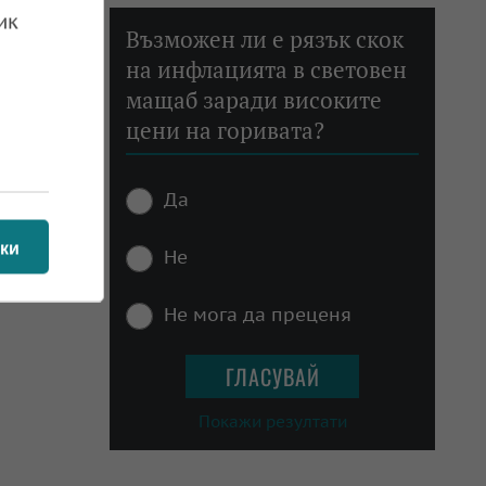
 25.10.2022
ик
Възможен ли е рязък скок
на инфлацията в световен
мащаб заради високите
цени на горивата?
Да
ки
Не
Не мога да преценя
Покажи резултати