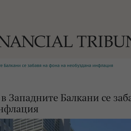
те Балкани се забавя на фона на необуздана инфлация
ОГИИ
За нас
Реклама
Ко
И
Част от Tribune Media Gr
А
 в Западните Балкани се заб
инфлация
БИЛИ
ЕДИЯ