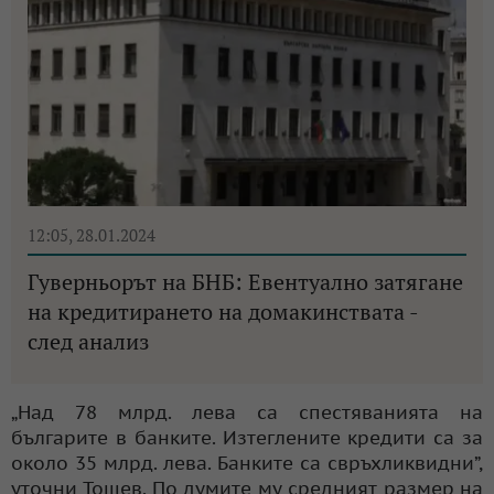
12:05, 28.01.2024
Гуверньорът на БНБ: Евентуално затягане
на кредитирането на домакинствата -
след анализ
„Над 78 млрд. лева са спестяванията на
българите в банките. Изтеглените кредити са за
около 35 млрд. лева. Банките са свръхликвидни”,
уточни Тошев. По думите му средният размер на