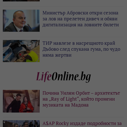
Министър Абровски откри сезона
за лов на прелетен дивеч и обяви
дигитализация на ловните билети
ТИР навлезе в насрещното край
Дъбово след спукана гума, по чудо
няма жертви
Почина Уилям Орбит – архитектът
на „Ray of Light“, който промени
музиката на Мадона
A$AP Rocky издаде подробности за