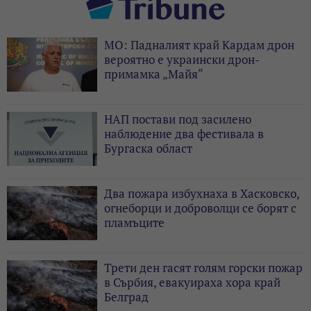
МО: Падналият край Кардам дрон
вероятно е украински дрон-
примамка „Майя“
НАП постави под засилено
наблюдение два фестивала в
Бургаска област
Два пожара избухнаха в Хасковско,
огнеборци и доброволци се борят с
пламъците
Трети ден гасят голям горски пожар
в Сърбия, евакуираха хора край
Белград