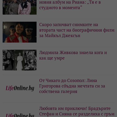
новия албум на Риана: „Тя е в
студиото в момента“
Скоро започват снимките на
втората част на биографичния филм
за Майкъл Джексън
Людмила Живкова знаела кога и
как ще умре
От Чикаго до Созопол: Лина
Григорова сбъдна мечтата си за
собствена галерия
Любовта им приключи! Брадърите
Стефан и Сияна се разделиха с гръм