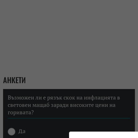
АНКЕТИ
Възможен ли е рязък скок на инфлацията в
световен мащаб заради високите цени на
горивата?
Да