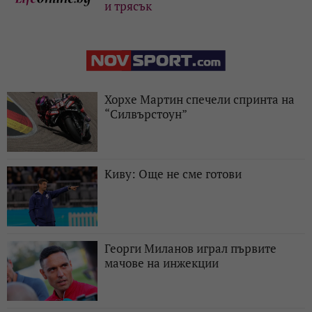
и трясък
Хорхе Мартин спечели спринта на
“Силвърстоун”
Киву: Още не сме готови
Георги Миланов играл първите
мачове на инжекции