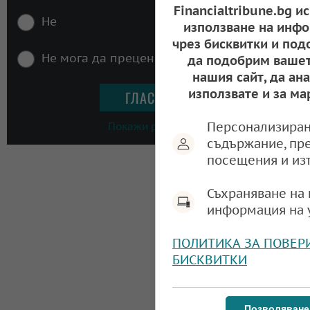
Financialtribune.bg и
Не
използване на инфо
чрез бисквитки и под
Не мога да преценя
да подобрим вашет
нашия сайт, да ан
използвате и за ма
Персонализиран
Покажи резултати
съдържание, пр
посещения и из
Съхраняване на 
информация на 
ПОЛИТИКА ЗА ПОВЕР
БИСКВИТКИ
Позволяване