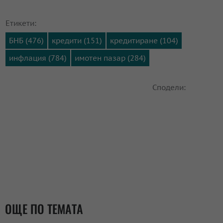
Етикети:
БНБ (476)
кредити (151)
кредитиране (104)
инфлация (784)
имотен пазар (284)
Сподели:
ОЩЕ ПО ТЕМАТА