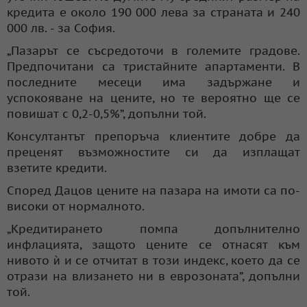
кредита е около 190 000 лева за страната и 240
000 лв. - за София.
„Пазарът се съсредоточи в големите градове.
Предпочитани са тристайните апартаменти. В
последните месеци има задържане и
успокояване на цените, но те вероятно ще се
повишат с 0,2-0,5%”, допълни той.
Консултантът препоръча клиентите добре да
преценят възможностите си да изплащат
взетите кредити.
Според Дацов цените на пазара на имоти са по-
високи от нормалното.
„Кредитирането помпа допълнително
инфлацията, защото цените се отнасят към
нивото ѝ и се отчитат в този индекс, което да се
отрази на влизането ни в еврозоната”, допълни
той.