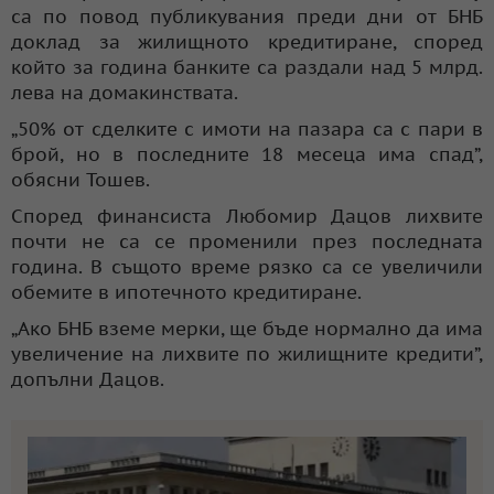
са по повод публикувания преди дни от БНБ
доклад за жилищното кредитиране, според
който за година банките са раздали над 5 млрд.
лева на домакинствата.
„50% от сделките с имоти на пазара са с пари в
брой, но в последните 18 месеца има спад”,
обясни Тошев.
Според финансиста Любомир Дацов лихвите
почти не са се променили през последната
година. В същото време рязко са се увеличили
обемите в ипотечното кредитиране.
„Ако БНБ вземе мерки, ще бъде нормално да има
увеличение на лихвите по жилищните кредити”,
допълни Дацов.