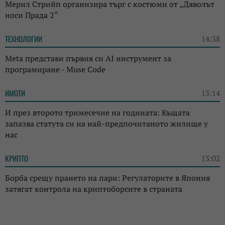
Мерил Стрийп организира търг с костюми от „Дяволът
носи Прада 2“
ТЕХНОЛОГИИ
14:38
Meta представи първия си AI инструмент за
програмиране - Muse Code
ИМОТИ
13:14
И през второто тримесечие на годината: Къщата
запазва статута си на най-предпочитаното жилище у
нас
КРИПТО
13:02
Борба срещу прането на пари: Регулаторите в Япония
затягат контрола на криптоборсите в страната