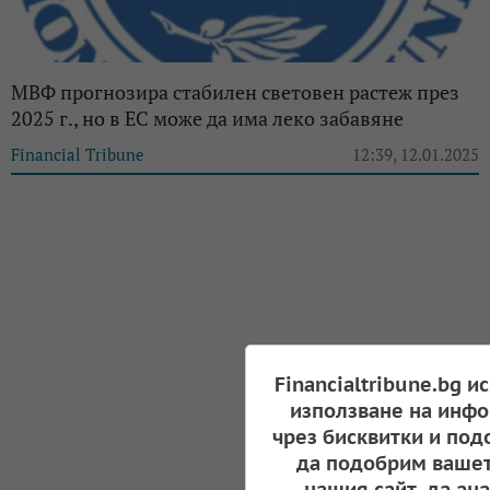
МВФ прогнозира стабилен световен растеж през
2025 г., но в ЕС може да има леко забавяне
Financial Tribune
12:39, 12.01.2025
Financialtribune.bg и
използване на инфо
чрез бисквитки и под
да подобрим вашет
нашия сайт, да ан