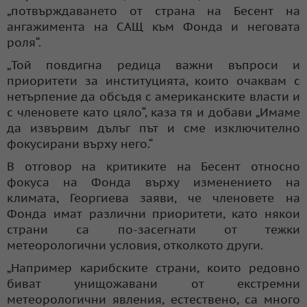
„потвърждаването от страна на Бесент на
ангажимента на САЩ към Фонда и неговата
роля“.
„Той повдигна редица важни въпроси и
приоритети за институцията, които очаквам с
нетърпение да обсъдя с американските власти и
с членовете като цяло“, каза тя и добави „Имаме
да извървим дълъг път и сме изключително
фокусирани върху него.“
В отговор на критиките на Бесент относно
фокуса на Фонда върху изменението на
климата, Георгиева заяви, че членовете на
Фонда имат различни приоритети, като някои
страни са по-засегнати от тежки
метеорологични условия, отколкото други.
„Например карибските страни, които редовно
биват унищожавани от екстремни
метеорологични явления, естествено, са много