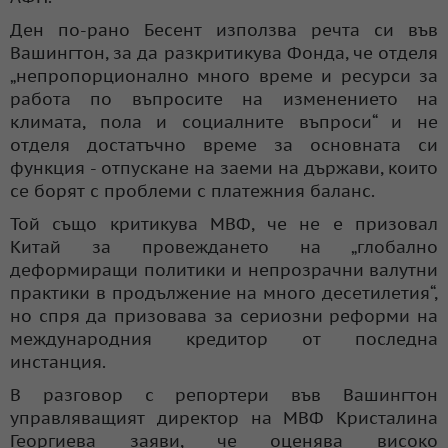
Ден по-рано Бесент използва речта си във
Вашингтон, за да разкритикува Фонда, че отделя
„непропорционално много време и ресурси за
работа по въпросите на изменението на
климата, пола и социалните въпроси“ и не
отделя достатъчно време за основната си
функция - отпускане на заеми на държави, които
се борят с проблеми с платежния баланс.
Той също критикува МВФ, че не е призовал
Китай за провеждането на „глобално
деформиращи политики и непрозрачни валутни
практики в продължение на много десетилетия“,
но спря да призовава за сериозни реформи на
международния кредитор от последна
инстанция.
В разговор с репортери във Вашингтон
управляващият директор на МВФ Кристалина
Георгиева заяви, че оценява високо