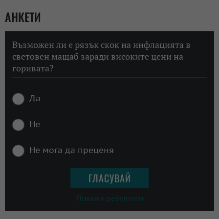
АНКЕТИ
Възможен ли е рязък скок на инфлацията в
световен мащаб заради високите цени на
горивата?
Да
Не
Не мога да преценя
Покажи резултати