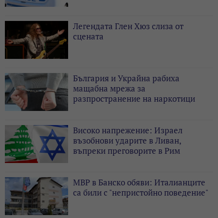
Легендата Глен Хюз слиза от
сцената
България и Украйна рабиха
мащабна мрежа за
разпространение на наркотици
Високо напрежение: Израел
възобнови ударите в Ливан,
въпреки преговорите в Рим
МВР в Банско обяви: Италианците
са били с "непристойно поведение"