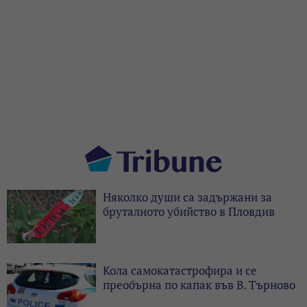
Няколко души са задържани за
бруталното убийство в Пловдив
Кола самокатастрофира и се
преобърна по капак във В. Търново