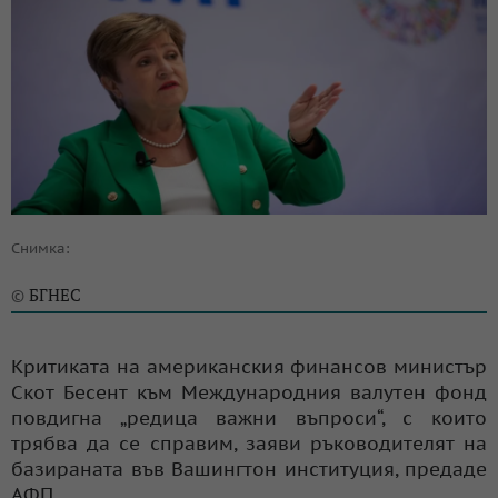
Снимка:
БГНЕС
©
Критиката на американския финансов министър
Скот Бесент към Международния валутен фонд
повдигна „редица важни въпроси“, с които
трябва да се справим, заяви ръководителят на
базираната във Вашингтон институция, предаде
АФП.