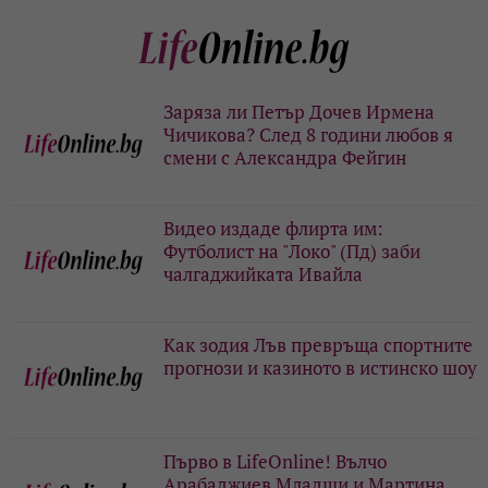
Заряза ли Петър Дочев Ирмена
Чичикова? След 8 години любов я
смени с Александра Фейгин
Видео издаде флирта им:
Футболист на "Локо" (Пд) заби
чалгаджийката Ивайла
Как зодия Лъв превръща спортните
прогнози и казиното в истинско шоу
Първо в LifeOnline! Вълчо
Арабаджиев Младши и Мартина