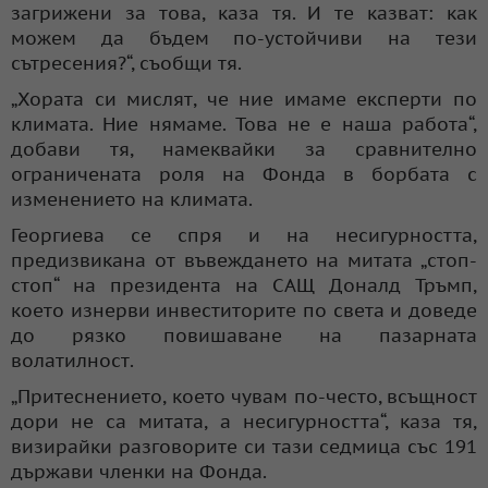
загрижени за това, каза тя. И те казват: как
можем да бъдем по-устойчиви на тези
сътресения?“, съобщи тя.
„Хората си мислят, че ние имаме експерти по
климата. Ние нямаме. Това не е наша работа“,
добави тя, намеквайки за сравнително
ограничената роля на Фонда в борбата с
изменението на климата.
Георгиева се спря и на несигурността,
предизвикана от въвеждането на митата „стоп-
стоп“ на президента на САЩ Доналд Тръмп,
което изнерви инвеститорите по света и доведе
до рязко повишаване на пазарната
волатилност.
„Притеснението, което чувам по-често, всъщност
дори не са митата, а несигурността“, каза тя,
визирайки разговорите си тази седмица със 191
държави членки на Фонда.