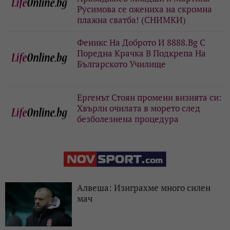
Русимова сe oжениха на скромна
плажна сватба! (СНИМКИ)
Феникс На Доброто И 8888.Bg С
Поредна Крачка В Подкрепа На
Българското Училище
Ергенът Стоян промени визията си:
Хвърли очилата в морето след
безболезнена процедура
Алвеша: Изиграхме много силен
мач