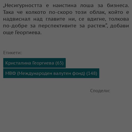
„Несигурността е наистина лоша за бизнеса.
Така че колкото по-скоро този облак, който е
надвиснал над главите ни, се вдигне, толкова
по-добре за перспективите за растеж“, добави
още Георгиева.
Етикети:
Кристалина Георгиева (65)
МВФ (Международен валутен фонд) (148)
Сподели: