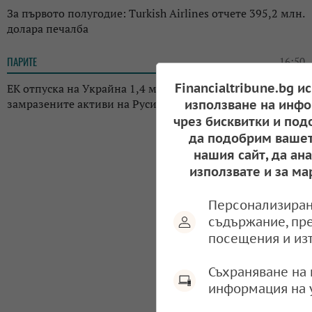
За първото полугодие: Turkish Airlines отчете 395,2 млн.
долара печалба
ПАРИТЕ
16:50
Financialtribune.bg и
ЕК отпуска на Украйна 1,4 млрд. евро - печалба от
замразените активи на Русия
използване на инфо
чрез бисквитки и под
да подобрим вашет
нашия сайт, да ан
използвате и за ма
Персонализиран
съдържание, пр
посещения и из
Съхраняване на 
информация на 