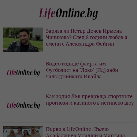
Заряза ли Петър Дочев Ирмена
Чичикова? След 8 години любов я
смени с Александра Фейгин
Видео издаде флирта им:
Футболист на "Локо" (Пд) заби
чалгаджийката Ивайла
Как зодия Лъв превръща спортните
прогнози и казиното в истинско шоу
Първо в LifeOnline! Вълчо
Арабаджиев Младши и Мартина