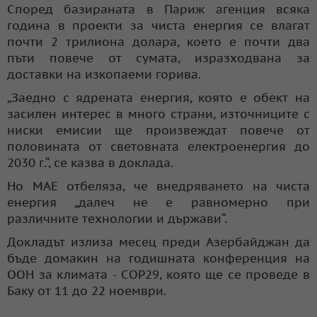
Според базираната в Париж агенция всяка
година в проекти за чиста енергия се влагат
почти 2 трилиона долара, което е почти два
пъти повече от сумата, изразходвана за
доставки на изкопаеми горива.
„Заедно с ядрената енергия, която е обект на
засилен интерес в много страни, източниците с
ниски емисии ще произвеждат повече от
половината от световната електроенергия до
2030 г.“, се казва в доклада.
Но МАЕ отбеляза, че внедряването на чиста
енергия „далеч не е равномерно при
различните технологии и държави“.
Докладът излиза месец преди Азербайджан да
бъде домакин на годишната конференция на
ООН за климата - COP29, която ще се проведе в
Баку от 11 до 22 ноември.