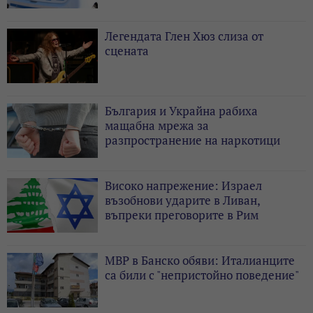
Легендата Глен Хюз слиза от
сцената
България и Украйна рабиха
мащабна мрежа за
разпространение на наркотици
Високо напрежение: Израел
възобнови ударите в Ливан,
въпреки преговорите в Рим
МВР в Банско обяви: Италианците
са били с "непристойно поведение"