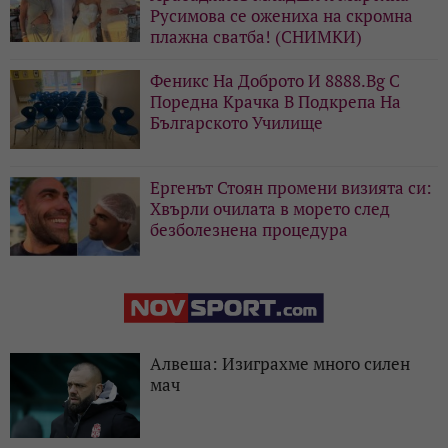
Русимова сe oжениха на скромна
плажна сватба! (СНИМКИ)
Феникс На Доброто И 8888.Bg С
Поредна Крачка В Подкрепа На
Българското Училище
Ергенът Стоян промени визията си:
Хвърли очилата в морето след
безболезнена процедура
Алвеша: Изиграхме много силен
мач