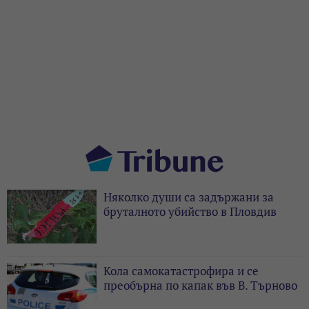
Няколко души са задържани за
бруталното убийство в Пловдив
Кола самокатастрофира и се
преобърна по капак във В. Търново