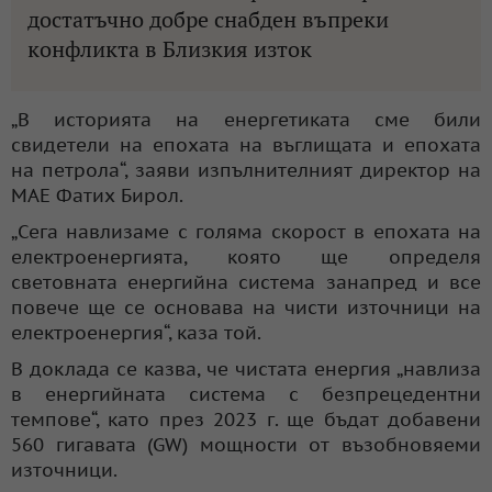
достатъчно добре снабден въпреки
конфликта в Близкия изток
„В историята на енергетиката сме били
свидетели на епохата на въглищата и епохата
на петрола“, заяви изпълнителният директор на
МАЕ Фатих Бирол.
„Сега навлизаме с голяма скорост в епохата на
електроенергията, която ще определя
световната енергийна система занапред и все
повече ще се основава на чисти източници на
електроенергия“, каза той.
В доклада се казва, че чистата енергия „навлиза
в енергийната система с безпрецедентни
темпове“, като през 2023 г. ще бъдат добавени
560 гигавата (GW) мощности от възобновяеми
източници.