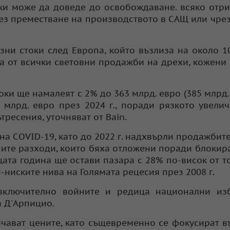
оки може да доведе до освобождаване. всяко отр
ез преместване на производството в САЩ или чрез
зни стоки след Европа, който възлиза на около 1
ета от всички световни продажби на дрехи, кожени
оки ще намалеят с 2% до 363 млрд. евро (385 млрд.
 млрд. евро през 2024 г., поради рязкото увели
тресения, уточняват от Bain.
на COVID-19, като до 2022 г. надхвърли продажбите
ените разходи, които бяха отложени поради блокир
ата година ще остави пазара с 28% по-висок от т
й-ниските нива на Голямата рецесия през 2008 г.
 включително войните и редица национални изб
а Д'Арпицио.
ичават цените, като същевременно се фокусират в