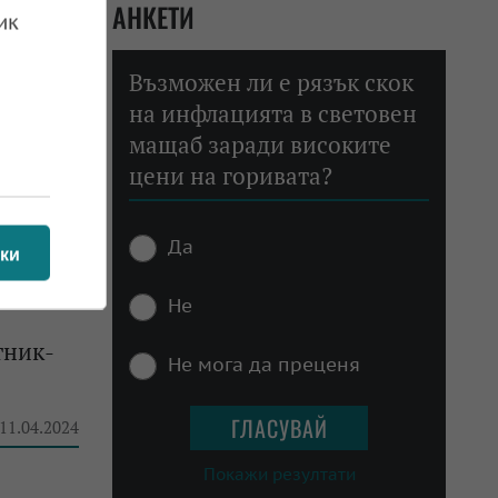
АНКЕТИ
ик
Възможен ли е рязък скок
на инфлацията в световен
мащаб заради високите
цени на горивата?
 24.10.2024
Да
ки
Не
тник-
Не мога да преценя
 11.04.2024
Покажи резултати