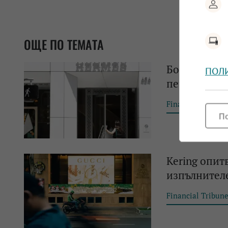
ОЩЕ ПО ТЕМАТА
Богатите об
ПОЛ
печалбата с
Financial Tribun
П
Kering опит
изпълнителе
Financial Tribun