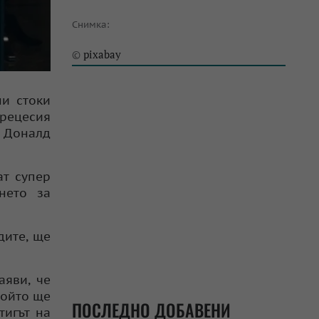
Снимка:
pixabay
©
ни стоки
 рецесия
т Доналд
ат супер
нето за
дите, ще
аяви, че
който ще
ПОСЛЕДНО ДОБАВЕНИ
тигът на