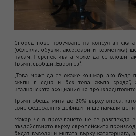
Според ново проучване на консултантската
(облекла, обувки, аксесоари и козметика) щ
насам. Перспективата може да се влоши, а
Тръмп, съобщи „Евронюз“.
„Това може да се окаже кошмар, ако бъде 
скъпи в една и без това скъпа среда“, 
италианската асоциация на производителите
Тръмп обеща мита до 20% върху вноса, като
свие федералния дефицит и ще намали ценит
Макар че в проучването не се разглежда е
въздействието върху европейските производи
бъдат въведени митата върху категорията, а