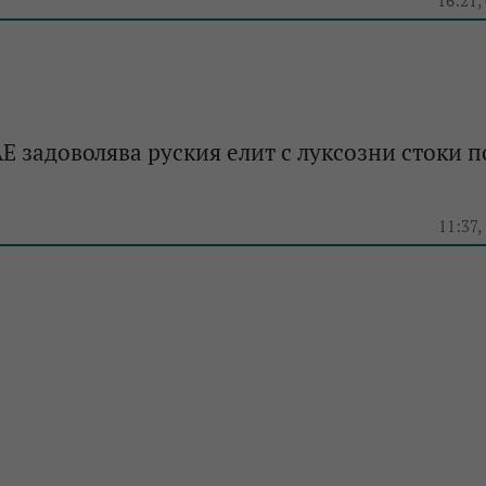
e
16:21,
Е задоволява руския елит с луксозни стоки п
e
11:37,