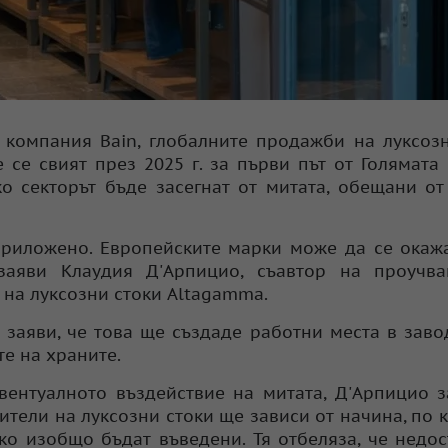
 компания Bain, глобалните продажби на луксоз
е се свият през 2025 г. за първи път от Голямата
ко секторът бъде засегнат от митата, обещани о
приложено. Европейските марки може да се окаж
заяви Клаудия Д'Арпицио, съавтор на проучва
 на луксозни стоки Altagamma.
 заяви, че това ще създаде работни места в заво
е на храните.
вентуалното въздействие на митата, Д'Арпицио з
тели на луксозни стоки ще зависи от начина, по 
ко изобщо бъдат въведени. Тя отбеляза, че недос