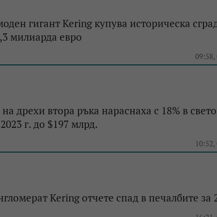
оден гигант Kering купува историческа сград
,3 милиарда евро
e
09:58,
на дрехи втора ръка нараснаха с 18% в свет
2023 г. до $197 млрд.
e
10:52,
гломерат Kering отчете спад в печалбите за 2