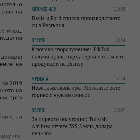
ицателно
АВТОМОБИЛИ
17:58
 ръст на
Dacia и Ford спряха производството
си в Румъния
00 млрд.
 изделия
ПАРИТЕ
17:34
Ключово споразумение: TikTok
получи права върху герои и откъси от
 долара)
продукции на Disney
чение на
МРЕЖАТА
17:24
 за 2019
Новата желязна ера: Металите като
ането на
гориво с нулеви емисии
ози през
ПАРИТЕ
17:07
ори, са
За първото полугодие: Turkish
Airlines отчете 395,2 млн. долара
печалба
ърху по-