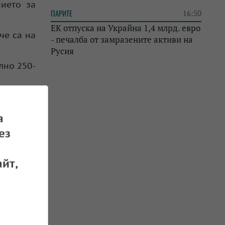
нието за
ПАРИТЕ
16:50
ЕК отпуска на Украйна 1,4 млрд. евро
че са на
- печалба от замразените активи на
Русия
лно 250-
а
ез
йт,