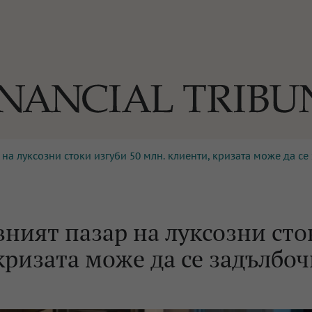
 на луксозни стоки изгуби 50 млн. клиенти, кризата може да се 
ОГИИ
За нас
Реклама
Ко
И
Част от Tribune Media Gr
А
вният пазар на луксозни сто
кризата може да се задълбо
БИЛИ
ЕДИЯ