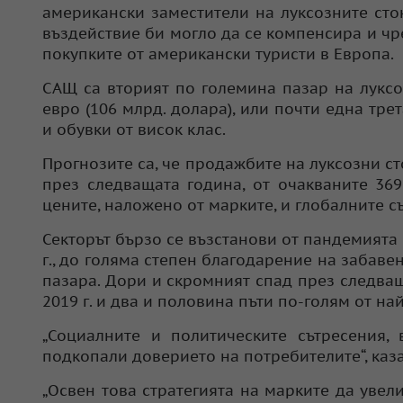
американски заместители на луксозните ст
въздействие би могло да се компенсира и чр
покупките от американски туристи в Европа.
САЩ са вторият по големина пазар на луксо
евро (106 млрд. долара), или почти една тр
и обувки от висок клас.
Прогнозите са, че продажбите на луксозни ст
през следващата година, от очакваните 369
цените, наложено от марките, и глобалните съ
Секторът бързо се възстанови от пандемията 
г., до голяма степен благодарение на забав
пазара. Дори и скромният спад през следващ
2019 г. и два и половина пъти по-голям от на
„Социалните и политическите сътресения,
подкопали доверието на потребителите“, каз
„Освен това стратегията на марките да увел