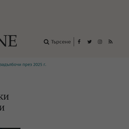
Търсене
Facebook
Twitter
Instagram
RSS
задълбочи през 2025 г.
нтакти
oup
ки
чи