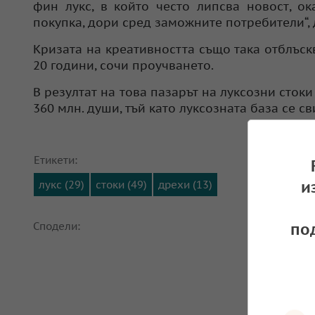
фин лукс, в който често липсва новост, о
покупка, дори сред заможните потребители“, 
Кризата на креативността също така отблъскв
20 години, сочи проучването.
В резултат на това пазарът на луксозни сток
360 млн. души, тъй като луксозната база се св
Етикети:
и
лукс (29)
стоки (49)
дрехи (13)
по
Сподели: