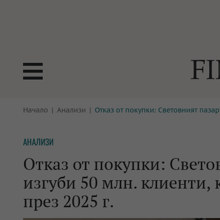
БОРСИ
Начало
Анализи
Отказ от покупки: Световният пазар
ТЕХНОЛ
КРИПТО
АНАЛИЗ
АНАЛИЗИ
БАНКИ
МРЕЖАТ
Отказ от покупки: Свето
ПАРИТЕ
ИМОТИ
изгуби 50 млн. клиенти, 
ЗАСТРАХОВАНЕ
АВТОМО
през 2025 г.
ЕНЕРГЕТИКА
МУЛТИМ