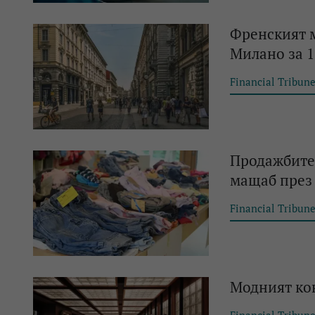
Френският м
Милано за 1
Financial Tribun
Продажбите 
мащаб през 
Financial Tribun
Модният кон