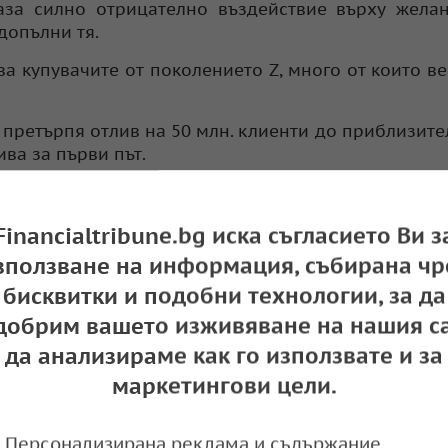
каза силно отрицателно въздействие върху жела
допълни тя.
а купувачите от поколението Z, много от които ве
и претърпя отлив на 50 млн. клиенти до приблизите
ива за първи път.
Financialtribune.bg иска съгласието Ви з
зползване на информация, събирана чр
бисквитки и подобни технологии, за да
добрим вашето изживяване на нашия са
да анализираме как го използвате и за
маркетингови цели.
Персонализирана реклама и съдържание,