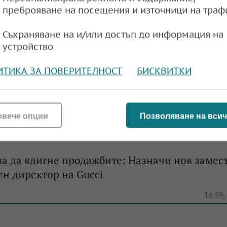
преброяване на посещения и източници на траф
Съхраняване на и/или достъп до информация на
устройство
ичат лукса: Hermes регистрира 10% ръст на
ИТИКА ЗА ПОВЕРИТЕЛНОСТ
БИСКВИТКИ
и през третото тримесечие
e
13:19,
овече опции
Позволяване на всич
ва да вдигне продажбите: Назначи нов замес
н директор на Gucci
e
14:59,