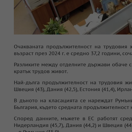
Очакваната продължителност на трудовия 
възраст през 2024 г. е средно 37,2 години, со
Разликите между отделните държави обаче са
кратък трудов живот.
Най-дълга продължителност на трудовия жив
Швеция (43), Дания (42,5), Естония (41,4), Ирла
В дъното на класацията се нареждат Румъния 
България, където средната продължителност н
Според данните, мъжете в ЕС работят сред
Нидерландия (45,7), Дания (44,2) и Швеция (44