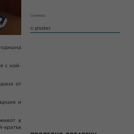
Снимка:
pixabay
©
-годишна
е с най-
двана от
Гърция и
 живот в
ай-кратък