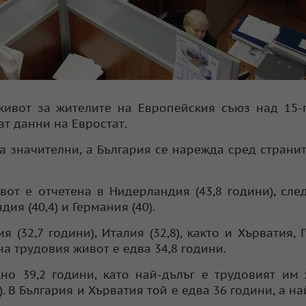
живот за жителите на Европейския съюз над 15
чат данни на Евростат.
 значителни, а България се нарежда сред странит
от е отчетена в Нидерландия (43,8 години), сле
ндия (40,4) и Германия (40).
(32,7 години), Италия (32,8), както и Хърватия, 
а трудовия живот е едва 34,8 години.
но 39,2 години, като най-дълъг е трудовият им
). В България и Хърватия той е едва 36 години, а н