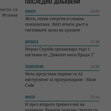
ПОСЛЕДНО ДОБАВЕНИ
ности са
ПАРИТЕ
18:05
в Италия
Жеги, скъпа енергия и сложна
геополитика: ФАО отчете ръст в
световните цени на храните
МРЕЖАТА
17:38
Мерил Стрийп организира търг с
костюми от „Дяволът носи Прада 2“
ТЕХНОЛОГИИ
14:38
Meta представи първия си AI
инструмент за програмиране - Muse
Code
ИМОТИ
13:14
И през второто тримесечие на
годината: Къщата запазва статута си