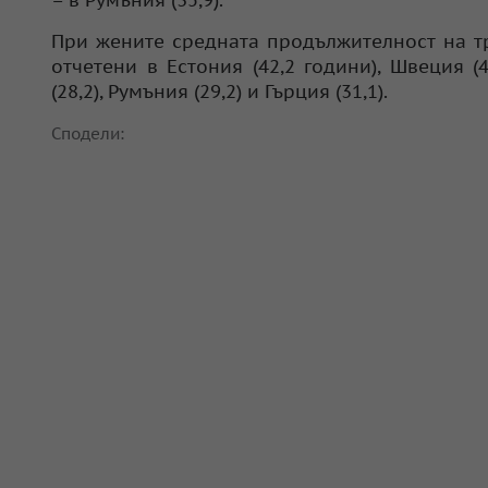
– в Румъния (35,9).
При жените средната продължителност на тр
отчетени в Естония (42,2 години), Швеция (
(28,2), Румъния (29,2) и Гърция (31,1).
Сподели: