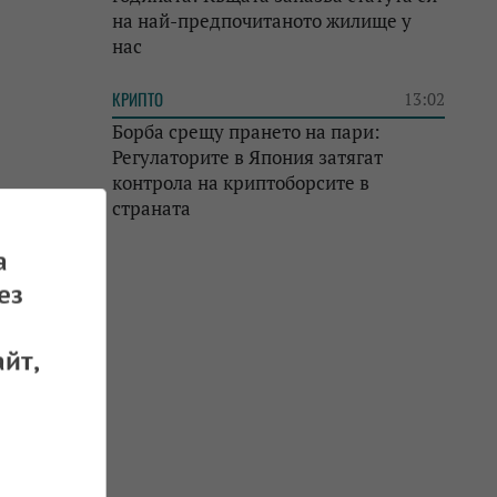
на най-предпочитаното жилище у
нас
КРИПТО
13:02
Борба срещу прането на пари:
Регулаторите в Япония затягат
контрола на криптоборсите в
страната
а
ез
йт,