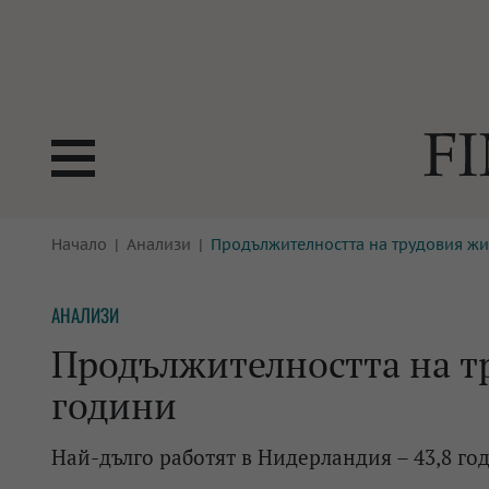
БОРСИ
Начало
Анализи
Продължителността на трудовия жив
ТЕХНОЛ
КРИПТО
АНАЛИЗ
АНАЛИЗИ
БАНКИ
МРЕЖАТ
Продължителността на тр
ПАРИТЕ
ИМОТИ
години
ЗАСТРАХОВАНЕ
АВТОМО
Най-дълго работят в Нидерландия – 43,8 го
ЕНЕРГЕТИКА
МУЛТИМ