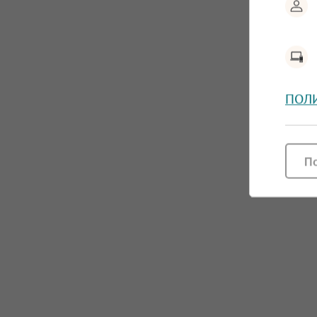
ПОЛ
П