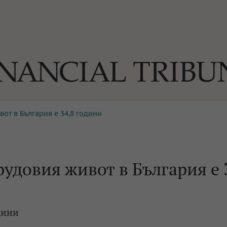
от в България е 34,8 години
ОГИИ
За нас
Реклама
Ко
И
Част от Tribune Media Gr
А
удовия живот в България е 
БИЛИ
дини
ЕДИЯ