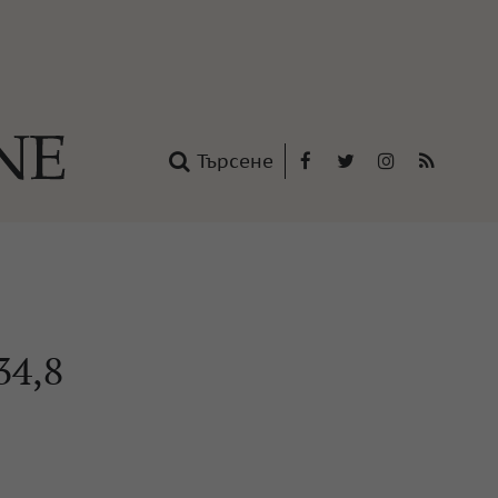
Търсене
Facebook
Twitter
Instagram
RSS
нтакти
oup
34,8