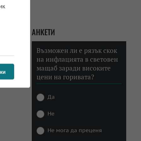
ик
АНКЕТИ
Възможен ли е рязък скок
на инфлацията в световен
мащаб заради високите
ки
цени на горивата?
Да
Не
Не мога да преценя