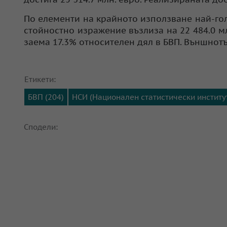
По елементи на крайното използване най-гол
стойностно изражение възлиза на 22 484.0 мл
заема 17.3% относителен дял в БВП. Външнот
Етикети:
БВП (204)
НСИ (Национален статистически институт
Сподели: