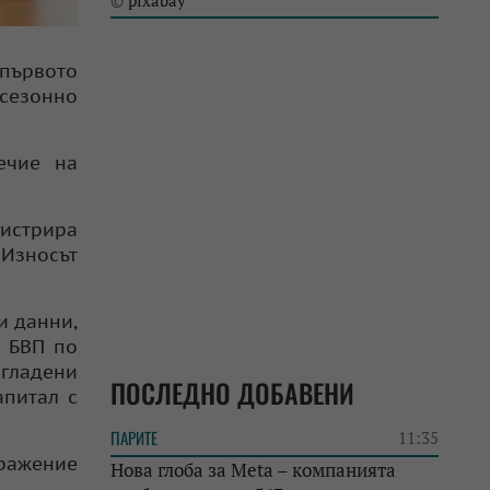
pixabay
©
 първото
 сезонно
ечие на
гистрира
 Износът
и данни,
а БВП по
згладени
ПОСЛЕДНО ДОБАВЕНИ
апитал с
ПАРИТЕ
11:35
зражение
Нова глоба за Meta – компанията