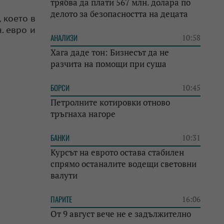
трябва да плати 567 млн. долара по
делото за безопасността на децата
 което в
. евро и
АНАЛИЗИ
10:58
Хага даде тон: Бизнесът да не
разчита на помощи при суша
БОРСИ
10:45
Петролните котировки отново
тръгнаха нагоре
БАНКИ
10:31
Курсът на еврото остава стабилен
спрямо останалите водещи световни
валути
ПАРИТЕ
16:06
От 9 август вече не е задължително