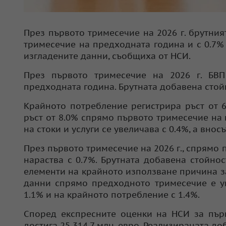
През първото тримесечие на 2026 г. брутния
тримесечие на предходната година и с 0.7%
изгладените данни, съобщиха от НСИ.
През първото тримесечие на 2026 г. БВ
предходната година. Брутната добавена стой
Крайното потребление регистрира ръст от 6
ръст от 8.0% спрямо първото тримесечие на
на стоки и услуги се увеличава с 0.4%, a вносъ
През първото тримесечие на 2026 г., спрямо
нараства с 0.7%. Брутната добавена стойно
елементи на крайното използване причина з
данни спрямо предходното тримесечие е ув
1.1% и на крайното потребление с 1.4%.
Според експресните оценки на НСИ за пър
достига 25 314.7 млн. евро. Реализираната доб