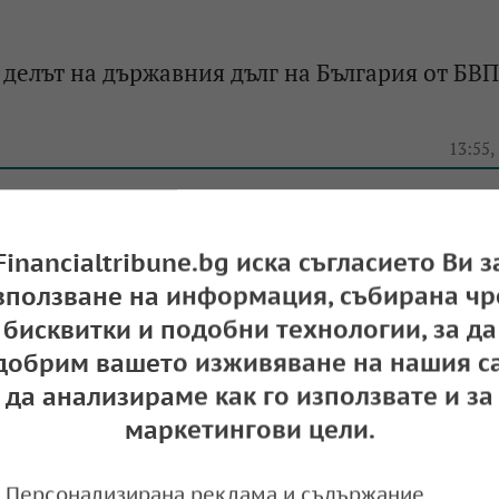
 делът на държавния дълг на България от БВП
e
13:55,
Financialtribune.bg иска съгласието Ви з
ЕС: България остава с най-ниското ниво на Б
зползване на информация, събирана чр
тандарти на покупателна способност
бисквитки и подобни технологии, за да
e
15:18,
добрим вашето изживяване на нашия са
да анализираме как го използвате и за
маркетингови цели.
Персонализирана реклама и съдържание,