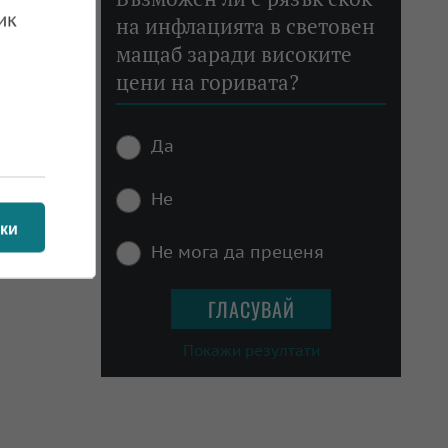
ик
на инфлацията в световен
мащаб заради високите
цени на горивата?
Да
Не
ки
Не мога да преценя
Покажи резултати