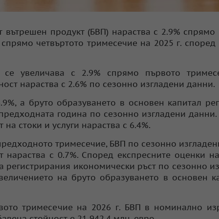
т вътрешен продукт (БВП) нараства с 2.9% спрямо
 спрямо четвъртото тримесечие на 2025 г. според
П се увеличава с 2.9% спрямо първото тримес
ност нараства с 2.6% по сезонно изгладени данни.
.9%, а бруто образуването в основен капитал ре
 предходната година по сезонно изгладени данни.
т на стоки и услуги нараства с 6.4%.
 предходното тримесечие, БВП по сезонно изгладен
ст нараства с 0.7%. Според експресните оценки н
а регистрирания икономически ръст по сезонно и
еличението на бруто образуването в основен к
вото тримесечие на 2026 г. БВП в номинално и
авена стойност е 21 942.4 млн. евро.