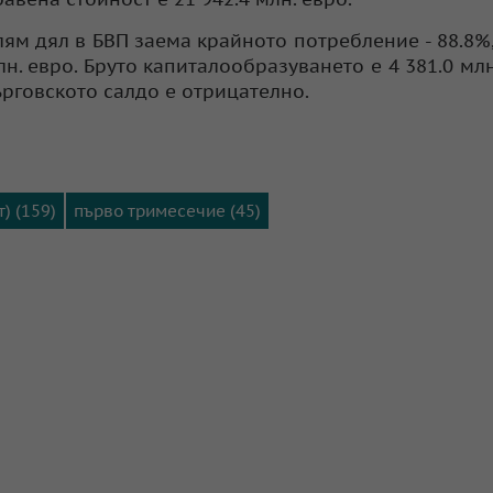
ям дял в БВП заема крайното потребление - 88.8%,
н. евро. Бруто капиталообразуването е 4 381.0 млн
ърговското салдо е отрицателно.
) (159)
първо тримесечие (45)