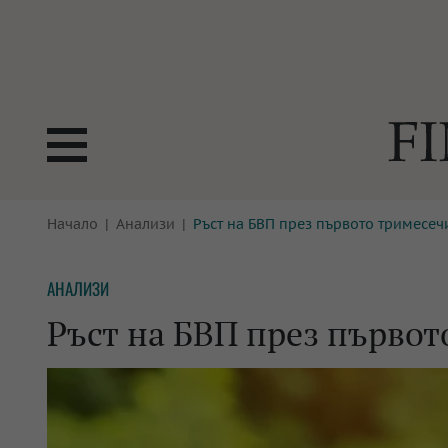
БОРСИ
Начало
Анализи
Ръст на БВП през първото тримесечи
ТЕХНОЛ
КРИПТО
АНАЛИЗ
АНАЛИЗИ
БАНКИ
МРЕЖАТ
Ръст на БВП през първот
ПАРИТЕ
ИМОТИ
ЗАСТРАХОВАНЕ
АВТОМО
ЕНЕРГЕТИКА
МУЛТИМ