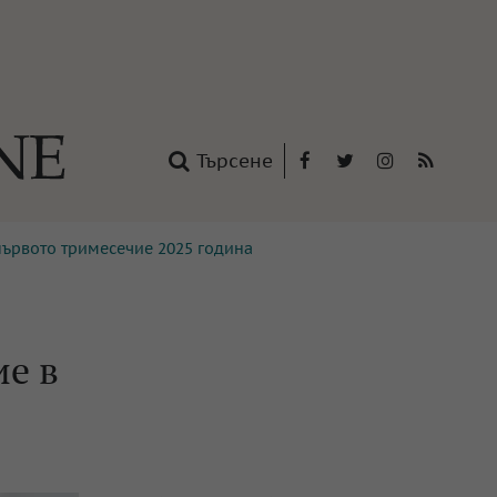
Търсене
Facebook
Twitter
Instagram
RSS
първото тримесечие 2025 година
нтакти
oup
ие в