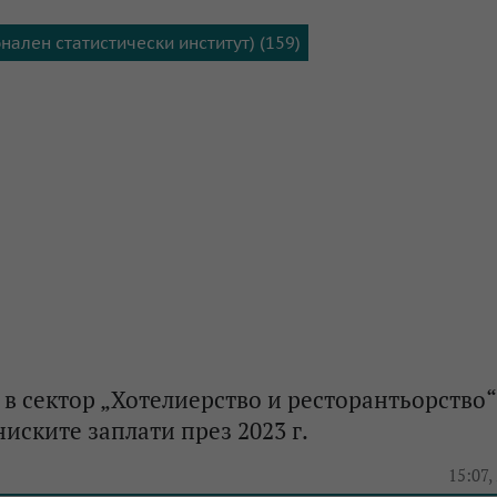
нален статистически институт) (159)
в сектор „Хотелиерство и ресторантьорство“
ниските заплати през 2023 г.
e
15:07,