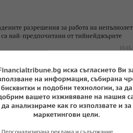
адените разрешения за работа на непълнолет
и са най-предпочитани от тийнейджърите
e
15:15,
Financialtribune.bg иска съгласието Ви з
зползване на информация, събирана чр
оказа кои са секторите с най-стресираща ра
бисквитки и подобни технологии, за да
опа
добрим вашето изживяване на нашия са
e
10:42,
да анализираме как го използвате и за
маркетингови цели.
Персонализирана реклама и съдържание,