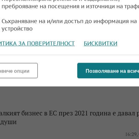
ските дипломи са все по-маловажни за
преброяване на посещения и източници на траф
ите в Европа
Съхраняване на и/или достъп до информация на
e
17:23,
устройство
ИТИКА ЗА ПОВЕРИТЕЛНОСТ
БИСКВИТКИ
 прогноза: До 5 години ИИ ще промени живот
e
08:53,
овече опции
Позволяване на всич
алкият бизнес в ЕС през 2021 година е давал 
. души
e
16:29,