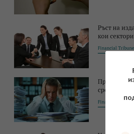
Ръст на изд
кои сектор
Financial Tribun
и
Проучване п
среда в Евр
по
Financial Tribun