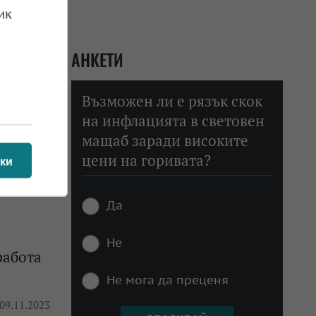
ик
 22.09.2024
АНКЕТИ
Възможен ли е рязък скок
на инфлацията в световен
а ни
мащаб заради високите
цени на горивата?
 17.01.2024
ки
Да
Не
работа
Не мога да преценя
 09.11.2023