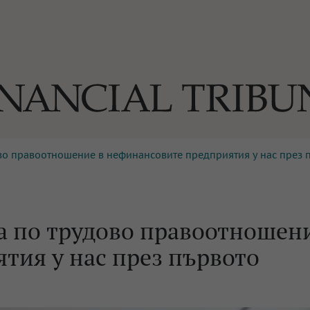
ово правоотношение в нефинансовите предприятия у нас през 
ОГИИ
За нас
Реклама
Ко
И
Част от Tribune Media Gr
А
ца по трудово правоотношен
тия у нас през първото
БИЛИ
ЕДИЯ