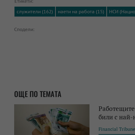
Етикети:
служители (162)
наети на работа (15)
НСИ (Нацио
Сподели:
ОЩЕ ПО ТЕМАТА
Работещите 
били с най-
Financial Tribun