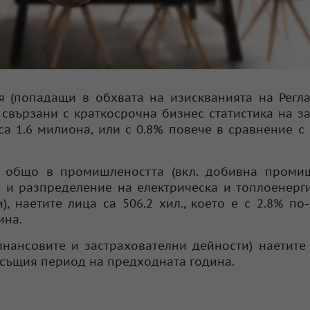
 (попадащи в обхвата на изискванията на Регл
свързани с краткосрочна бизнес статистика на за
са 1.6 милиона, или с 0.8% повече в сравнение с
, общо в промишлеността (вкл. добивна промиш
и разпределение на електрическа и топлоенерги
, наетите лица са 506.2 хил., което е с 2.8% по
ина.
финансовите и застрахователни дейности) наетите
ъс същия период на предходната година.