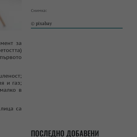
Снимка:
pixabay
©
амент за
етостта)
 първото
леност;
я и газ;
-малко в
 лица са
ПОСЛЕДНО ДОБАВЕНИ