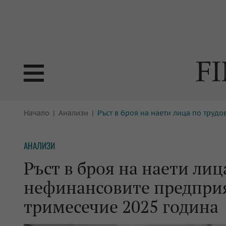
БОРСИ
Начало
Анализи
Ръст в броя на наети лица по труд
ТЕХНОЛ
КРИПТО
АНАЛИЗ
АНАЛИЗИ
БАНКИ
МРЕЖАТ
Ръст в броя на наети ли
ПАРИТЕ
ИМОТИ
нефинансовите предприя
ЗАСТРАХОВАНЕ
АВТОМО
тримесечие 2025 година
ЕНЕРГЕТИКА
МУЛТИМ