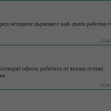
сред четирите държави с най-дълга работна 
e
12:58,
затварят офиси, работата от вкъщи остава
на
e
10:19,