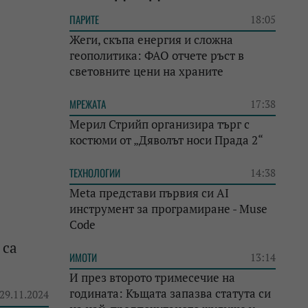
ПАРИТЕ
18:05
Жеги, скъпа енергия и сложна
геополитика: ФАО отчете ръст в
световните цени на храните
МРЕЖАТА
17:38
Мерил Стрийп организира търг с
костюми от „Дяволът носи Прада 2“
ТЕХНОЛОГИИ
14:38
Meta представи първия си AI
инструмент за програмиране - Muse
Code
 са
ИМОТИ
13:14
И през второто тримесечие на
годината: Къщата запазва статута си
 29.11.2024