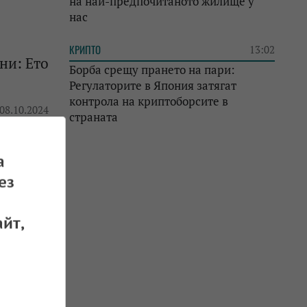
на най-предпочитаното жилище у
нас
КРИПТО
13:02
ни: Ето
Борба срещу прането на пари:
Регулаторите в Япония затягат
контрола на криптоборсите в
 08.10.2024
страната
а
ез
ботна
йт,
 28.09.2024