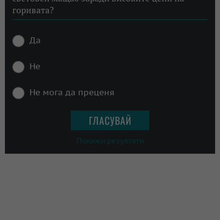
горивата?
Да
Не
Не мога да преценя
Покажи резултати