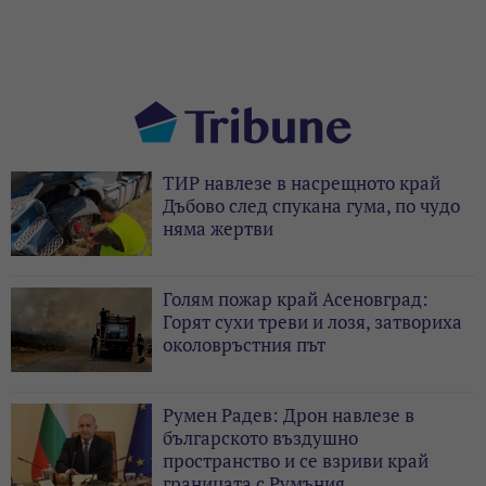
ТИР навлезе в насрещното край
Дъбово след спукана гума, по чудо
няма жертви
Голям пожар край Асеновград:
Горят сухи треви и лозя, затвориха
околовръстния път
Румен Радев: Дрон навлезе в
българското въздушно
пространство и се взриви край
границата с Румъния