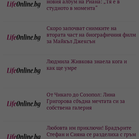
новия албум на Риана: „Тя е в
студиото в момента“
Скоро започват снимките на
втората част на биографичния филм
за Майкъл Джексън
Людмила Живкова знаела кога и
как ще умре
От Чикаго до Созопол: Лина
Григорова сбъдна мечтата си за
собствена галерия
Любовта им приключи! Брадърите
Стефан и Сияна се разделиха с гръм