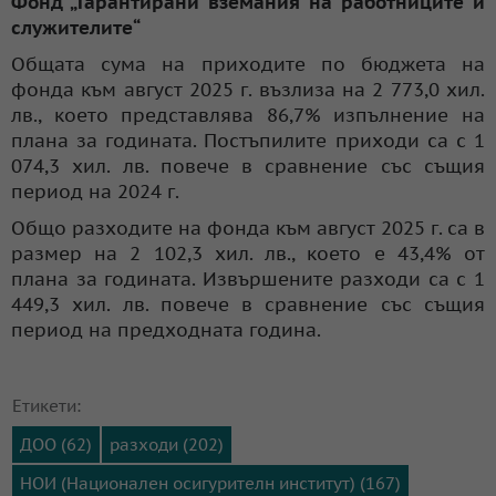
Фонд „Гарантирани вземания на работниците и
служителите“
Общата сума на приходите по бюджета на
фонда към август 2025 г. възлиза на 2 773,0 хил.
лв., което представлява 86,7% изпълнение на
плана за годината. Постъпилите приходи са с 1
074,3 хил. лв. повече в сравнение със същия
период на 2024 г.
Общо разходите на фонда към август 2025 г. са в
размер на 2 102,3 хил. лв., което е 43,4% от
плана за годината. Извършените разходи са с 1
449,3 хил. лв. повече в сравнение със същия
период на предходната година.
Етикети:
ДОО (62)
разходи (202)
НОИ (Национален осигурителн институт) (167)