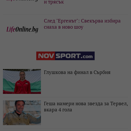
и трясък
След "Ергенът": Свекърва избира
снаха в ново шоу
Глушкова на финал в Сърбия
Геша намери нова звезда за Тервел,
вкара 4 гола