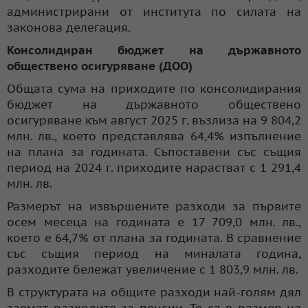
администрирани от института по силата на
законова делегация.
Консолидиран бюджет на държавното
обществено осигуряване (ДОО)
Общата сума на приходите по консолидирания
бюджет на държавното обществено
осигуряване към август 2025 г. възлиза на 9 804,2
млн. лв., което представлява 64,4% изпълнение
на плана за годината. Съпоставени със същия
период на 2024 г. приходите нарастват с 1 291,4
млн. лв.
Размерът на извършените разходи за първите
осем месеца на годината е 17 709,0 млн. лв.,
което е 64,7% от плана за годината. В сравнение
със същия период на миналата година,
разходите бележат увеличение с 1 803,9 млн. лв.
В структурата на общите разходи най-голям дял
заемат разходите за пенсии. Те са в размер на