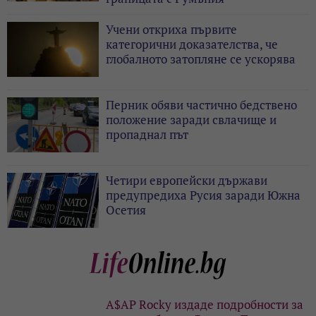
Учени откриха първите
категорични доказателства, че
глобалното затопляне се ускорява
Перник обяви частично бедствено
положение заради свлачище и
пропаднал път
Четири европейски държави
предупредиха Русия заради Южна
Осетия
A$AP Rocky издаде подробности за