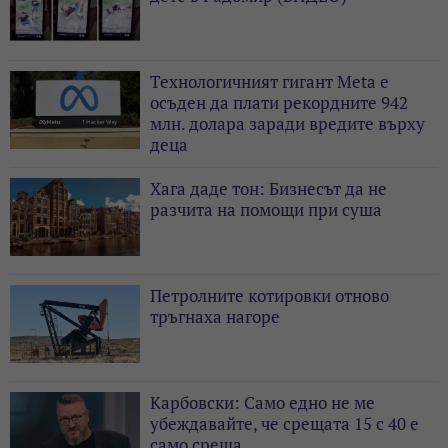
Технологичният гигант Meta е
осъден да плати рекордните 942
млн. долара заради вредите върху
деца
Хага даде тон: Бизнесът да не
разчита на помощи при суша
Петролните котировки отново
тръгнаха нагоре
Карбовски: Само едно не ме
убеждавайте, че срещата 15 с 40 е
само среща