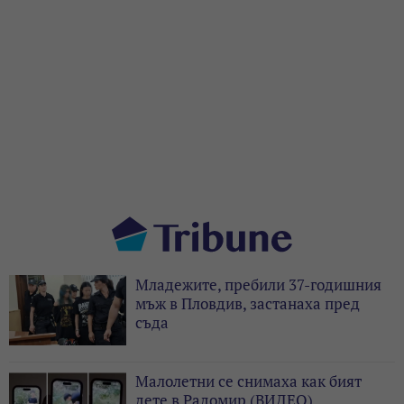
Младежите, пребили 37-годишния
мъж в Пловдив, застанаха пред
съда
Малолетни се снимаха как бият
дете в Радомир (ВИДЕО)