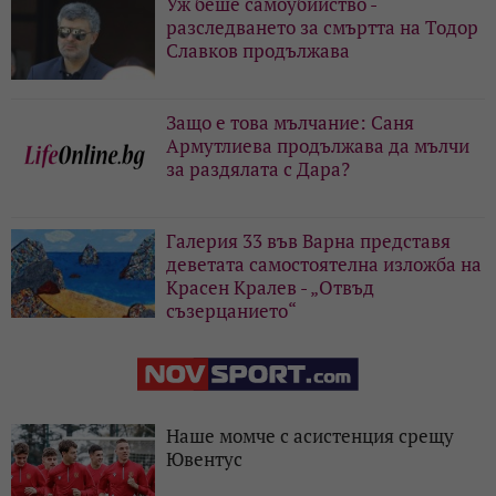
Уж беше самоубийство -
разследването за смъртта на Тодор
Славков продължава
Защо е това мълчание: Саня
Армутлиева продължава да мълчи
за раздялата с Дара?
Галерия 33 във Варна представя
деветата самостоятелна изложба на
Красен Кралев - „Отвъд
съзерцанието“
Наше момче с асистенция срещу
Ювентус