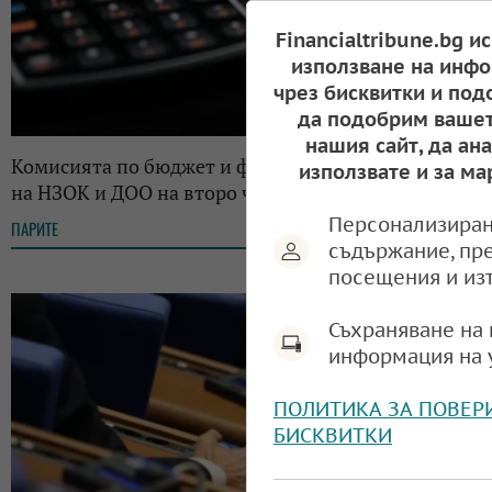
Financialtribune.bg и
използване на инфо
чрез бисквитки и под
да подобрим вашет
нашия сайт, да ан
Комисията по бюджет и финанси гледа бюджетите
използвате и за ма
на НЗОК и ДОО на второ четене
Персонализиран
ПАРИТЕ
08:36, 26.11.2025
съдържание, пр
посещения и из
Съхраняване на 
информация на 
ПОЛИТИКА ЗА ПОВЕР
БИСКВИТКИ