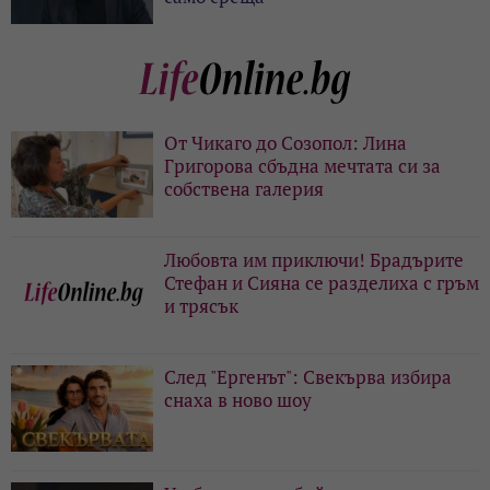
От Чикаго до Созопол: Лина
Григорова сбъдна мечтата си за
собствена галерия
Любовта им приключи! Брадърите
Стефан и Сияна се разделиха с гръм
и трясък
След "Ергенът": Свекърва избира
снаха в ново шоу