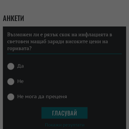
АНКЕТИ
Възможен ли е рязък скок на инфлацията в
световен мащаб заради високите цени на
горивата?
Да
Не
Не мога да преценя
Покажи резултати