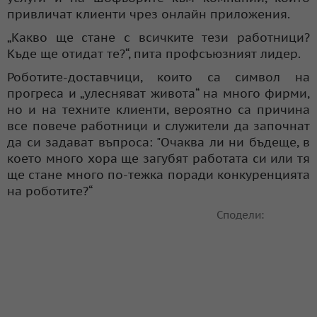
привличат клиенти чрез онлайн приложения.
„Какво ще стане с всичките тези работници?
Къде ще отидат те?“, пита профсъюзният лидер.
Роботите-доставчици, които са символ на
прогреса и „улесняват живота“ на много фирми,
но и на техните клиенти, вероятно са причина
все повече работници и служители да започнат
да си задават въпроса: "Очаква ли ни бъдеще, в
което много хора ще загубят работата си или тя
ще стане много по-тежка поради конкуренцията
на роботите?“
Сподели: