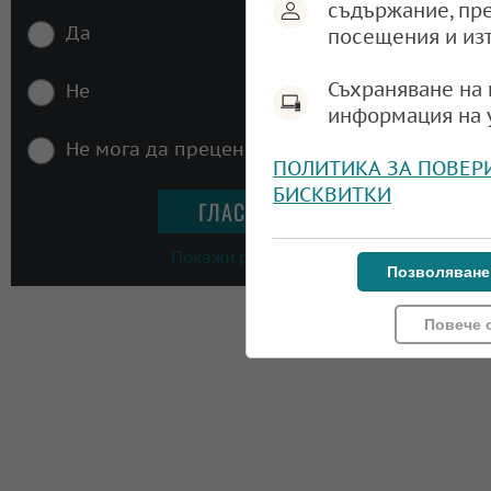
съдържание, пр
Да
посещения и из
Съхраняване на 
Не
информация на 
Не мога да преценя
ПОЛИТИКА ЗА ПОВЕР
БИСКВИТКИ
Покажи резултати
Позволяване
Повече 