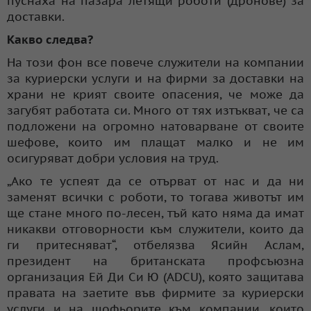
пуснаха на пазара летящи роботи (дронове) за
доставки.
Какво следва?
На този фон все повече служители на компании
за куриерски услуги и на фирми за доставки на
храни не крият своите опасения, че може да
загубят работата си. Много от тях изтъкват, че са
подложени на огромно натоварване от своите
шефове, които им плащат малко и не им
осигуряват добри условия на труд.
„Ако те успеят да се отърват от нас и да ни
заменят всички с роботи, то тогава животът им
ще стане много по-лесен, тъй като няма да имат
никакви отговорности към служители, които да
ги притесняват“, отбелязва Ясийн Аслам,
президент на британската профсъюзна
организация Ей Ди Си Ю (ADCU), която защитава
правата на заетите във фирмите за куриерски
услуги и на шофьорите към компании, които