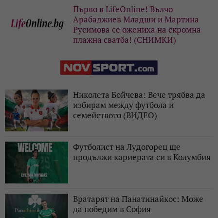
Първо в LifeOnline! Вълчо
Арабаджиев Младши и Мартина
Русимова сe oжениха на скромна
плажна сватба! (СНИМКИ)
Николета Бойчева: Вече трябва да
избирам между футбола и
семейството (ВИДЕО)
Футболист на Лудогорец ще
продължи кариерата си в Колумбия
Вратарят на Панатинайкос: Може
да победим в София