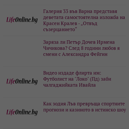
Галерия 33 във Варна представя
деветата самостоятелна изложба на
Красен Кралев - „Отвъд
съзерцанието“
Заряза ли Петър Дочев Ирмена
Чичикова? След 8 години любов я
смени с Александра Фейгин
Видео издаде флирта им:
Футболист на "Локо" (Пд) заби
чалгаджийката Ивайла
Как зодия Лъв превръща спортните
прогнози и казиното в истинско шоу