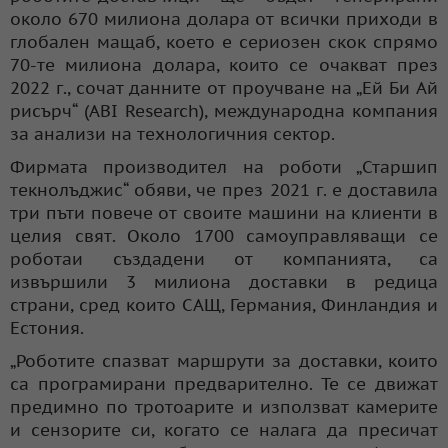
около 670 милиона долара от всички приходи в
глобален мащаб, което е сериозен скок спрямо
70-те милиона долара, които се очакват през
2022 г., сочат данните от проучване на „Ей Би Ай
рисърч“ (ABI Research), международна компания
за анализи на технологичния сектор.
Фирмата производител на роботи „Старшип
текнолъджис“ обяви, че през 2021 г. е доставила
три пъти повече от своите машини на клиенти в
целия свят. Около 1700 самоуправляващи се
роботаи създадени от компанията, са
извършили 3 милиона доставки в редица
страни, сред които САЩ, Германия, Финландия и
Естония.
„Роботите спазват маршрути за доставки, които
са програмирани предварително. Те се движат
предимно по тротоарите и използват камерите
и сензорите си, когато се налага да пресичат