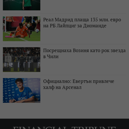
Реал Мадрид плаща 135 млн. евро
на РБ Лайпциг за Диоманде
Посрещнаха Возиня като рок звезда
в Чили
Официално: Евертън привлече
халф на Арсенал