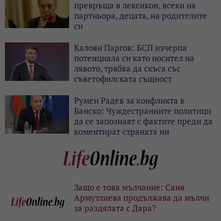
превръща в лексикон, всеки на
партньора, децата, на родителите
си
Калоян Паргов: БСП изчерпа
потенциала си като носител на
лявото, трябва да скъса със
съветофилската същност
Румен Радев за конфликта в
Банско: Чуждестранните политици
да се запознаят с фактите преди да
коментират страната ни
Защо е това мълчание: Саня
Армутлиева продължава да мълчи
за раздялата с Дара?