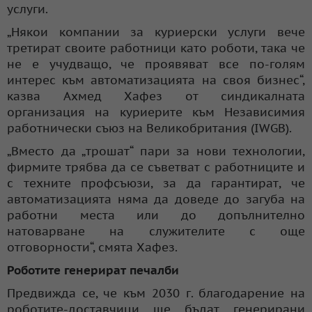
услуги.
„Някои компании за куриерски услуги вече
третират своите работници като роботи, така че
не е учудващо, че проявяват все по-голям
интерес към автоматизацията на своя бизнес“,
казва Ахмед Хафез от синдикалната
организация на куриерите към Независимия
работнически съюз на Великобритания (IWGB).
„Вместо да „трошат“ пари за нови технологии,
фирмите трябва да се съветват с работниците и
с техните профсъюзи, за да гарантират, че
автоматизацията няма да доведе до загуба на
работни места или до допълнително
натоварване на служителите с още
отговорности“, смята Хафез.
Роботите генерират печалби
Предвижда се, че към 2030 г. благодарение на
роботите-доставчици ще бъдат генерирани