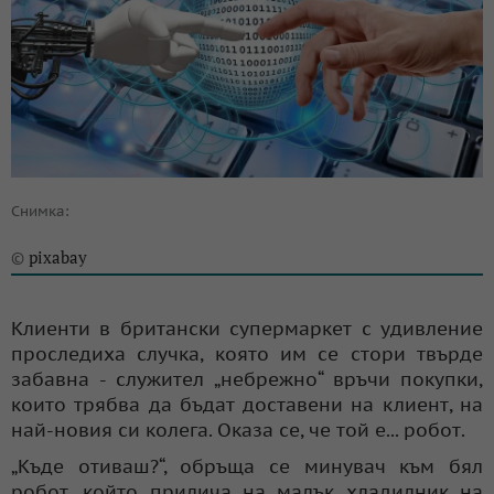
Снимка:
pixabay
©
Клиенти в британски супермаркет с удивление
проследиха случка, която им се стори твърде
забавна - служител „небрежно“ връчи покупки,
които трябва да бъдат доставени на клиент, на
най-новия си колега. Оказа се, че той е... робот.
„Къде отиваш?“, обръща се минувач към бял
робот, който прилича на малък хладилник на