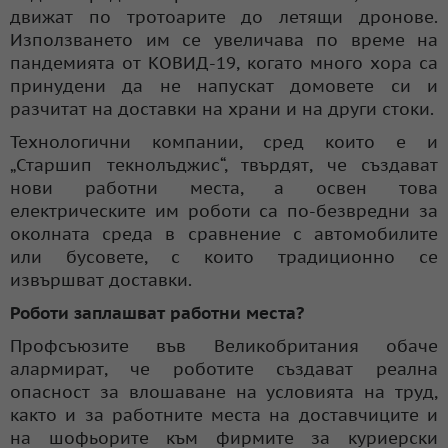
движат по тротоарите до летящи дронове.
Използването им се увеличава по време на
пандемията от КОВИД-19, когато много хора са
принудени да не напускат домовете си и
разчитат на доставки на храни и на други стоки.
Технологични компании, сред които е и
„Старшип текнолъджис“, твърдят, че създават
нови работни места, а освен това
електрическите им роботи са по-безвредни за
околната среда в сравнение с автомобилите
или бусовете, с които традиционно се
извършват доставки.
Роботи заплашват работни места?
Профсъюзите във Великобритания обаче
алармират, че роботите създават реална
опасност за влошаване на условията на труд,
както и за работните места на доставчиците и
на шофьорите към фирмите за куриерски