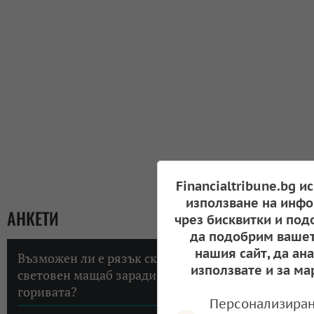
Financialtribune.bg и
използване на инфо
АНКЕТИ
чрез бисквитки и под
да подобрим вашет
нашия сайт, да ан
Възможен ли е рязък скок на инфлацията в
използвате и за ма
световен мащаб заради високите цени на
горивата?
Персонализиран