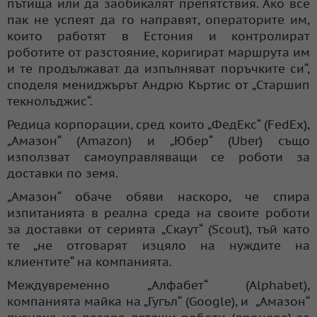
пътища или да заобикалят препятствия. Ако все
пак не успеят да го направят, операторите им,
които работят в Естония и контролират
роботите от разстояние, коригират маршрута им
и те продължават да изпълняват поръчките си“,
споделя мениджърът Андрю Къртис от „Старшип
текнолъджис“.
Редица корпорации, сред които „ФедЕкс“ (FedEx),
„Амазон“ (Amazon) и „Юбер“ (Uber) също
използват самоуправляващи се роботи за
доставки по земя.
„Амазон“ обаче обяви наскоро, че спира
изпитанията в реална среда на своите роботи
за доставки от серията „Скаут“ (Scout), тъй като
те „не отговарят изцяло на нуждите на
клиентите“ на компанията.
Междувременно „Алфабет“ (Alphabet),
компанията майка на „Гугъл“ (Google), и „Амазон“