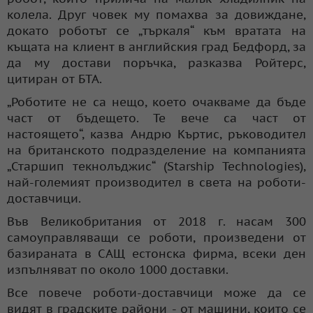
колела. Друг човек му помахва за довиждане,
докато роботът се „търкаля“ към вратата на
къщата на клиент в английския град Бедфорд, за
да му достави поръчка, разказва Ройтерс,
цитиран от БТА.
„Роботите не са нещо, което очакваме да бъде
част от бъдещето. Те вече са част от
настоящето“, казва Андрю Къртис, ръководител
на британското подразделение на компанията
„Старшип текнолъджис“ (Starship Technologies),
най-големият производител в света на роботи-
доставчици.
Във Великобритания от 2018 г. насам 300
самоуправляващи се роботи, произведени от
базираната в САЩ естонска фирма, всеки ден
изпълняват по около 1000 доставки.
Все повече роботи-доставчици може да се
видят в градските райони - от машини, които се