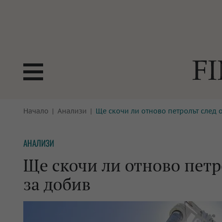
БОРСИ
Начало
Анализи
Ще скочи ли отново петролът след 
ТЕХНОЛ
КРИПТО
АНАЛИЗ
АНАЛИЗИ
БАНКИ
МРЕЖАТ
Ще скочи ли отново петр
ПАРИТЕ
ИМОТИ
за добив
ЗАСТРАХОВАНЕ
АВТОМО
ЕНЕРГЕТИКА
МУЛТИМ