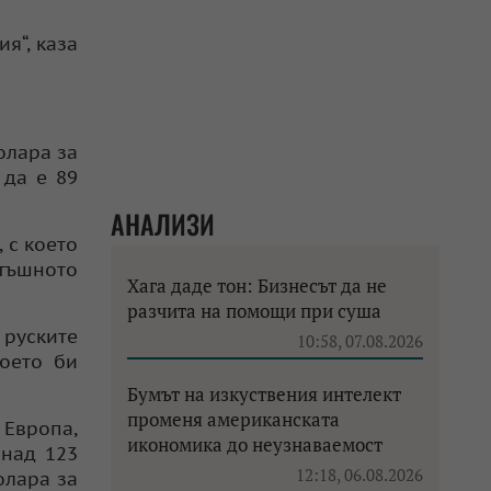
я“, каза
олара за
 да е 89
АНАЛИЗИ
 с което
атъшното
Хага даде тон: Бизнесът да не
разчита на помощи при суша
 руските
10:58, 07.08.2026
което би
Бумът на изкуствения интелект
променя американската
 Европа,
икономика до неузнаваемост
 над 123
12:18, 06.08.2026
олара за