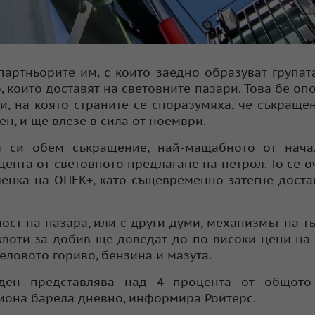
партньорите им, с които заедно образуват групат
 които доставят на световните пазари. Това бе оп
и, на която страните се споразумяха, че съкраще
н, и ще влезе в сила от ноември.
я си обем съкращение, най-мащабното от нача
цента от световното предлагане на петрол. То се о
ленка на ОПЕК+, като същевременно затегне доста
ст на пазара, или с други думи, механизмът на т
квоти за добив ще доведат до по-високи цени на
зеловото гориво, бензина и мазута.
ден представлява над 4 процента от общото
лиона барела дневно, информира Ройтерс.