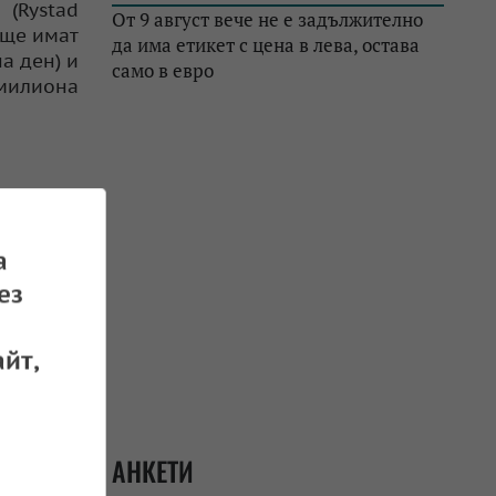
(Rystad
От 9 август вече не е задължително
 ще имат
да има етикет с цена в лева, остава
на ден) и
само в евро
 милиона
исоките
а
в руския
ез
ие като
ойната в
йт,
а барела
бодените
АНКЕТИ
етрол на