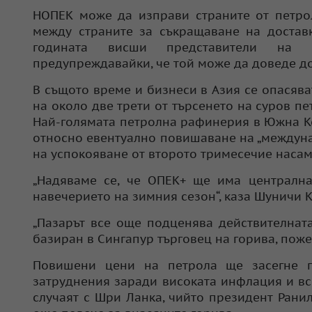
НОПЕК може да изправи страните от петро
между страните за съкращаване на доставк
годината висши представители на О
предупреждавайки, че той може да доведе до
В същото време и бизнеси в Азия се опасяват
на около две трети от търсенето на суров пе
Най-голямата петролна рафинерия в Южна Кор
относно евентуално повишаване на „междуна
на успокояване от второто тримесечие насам“
„Надяваме се, че ОПЕК+ ще има централна
навечерието на зимния сезон“, каза Шуничи К
„Пазарът все още подценява действителната
базиран в Сингапур търговец на горива, пож
Повишени цени на петрола ще засегне п
затруднения заради високата инфлация и вс
случаят с Шри Ланка, чийто президент Рани