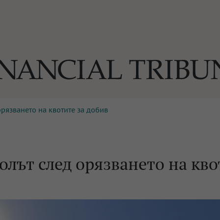
орязването на квотите за добив
ОГИИ
За нас
Реклама
Ко
И
Част от Tribune Media Gr
А
олът след орязването на кво
БИЛИ
ЕДИЯ