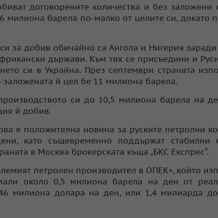
обиват договорените количества и без заложени 
,6 милиона барела по-малко от целите си, докато 
си за добив обичайно са Ангола и Нигерия заради
фрикански държави. Към тях се присъедини и Руси
нето си в Украйна. През септември страната из
о заложената й цел бе 11 милиона барела.
производството си до 10,5 милиона барела на де
щия й добив.
Това е положителна новина за руските петролни к
цени, като същевременно поддържат стабилни 
раната в Москва брокерската къща „БКС Експрес“.
големият петролен производител в ОПЕК+, който из
амали около 0,5 милиона барела на ден от реа
 46 милиона долара на ден, или 1,4 милиарда д