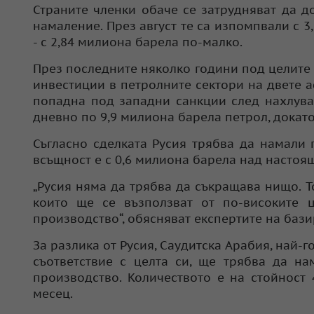
Страните членки обаче се затрудняват да д
намаление. През август те са изпомпвали с 3
- с 2,84 милиона барела по-малко.
През последните няколко години под целите 
инвестиции в петролните сектори на двете а
попадна под западни санкции след нахлува
дневно по 9,9 милиона барела петрол, докат
Съгласно сделката Русия трябва да намали 
всъщност е с 0,6 милиона барела над настоя
„Русия няма да трябва да съкращава нищо. 
които ще се възползват от по-високите 
производство“, обясняват експертите на бази
За разлика от Русия, Саудитска Арабия, най-
съответствие с целта си, ще трябва да н
производство. Количеството е на стойност
месец.