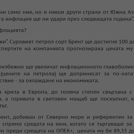
ни само ние, но и някои други страни от Южна Ази
ата инфлация ще ни удари през следващата година“.
нфлацията?
жи“. Суровият петрол сорт Брент ще достигне 100 д
кспертите на компанията прогнозираха цената му
неизбежно ще увеличат инфлационното главоболие,
 (цените на петрола) ще допринесат за по-нат
ствие - за охлаждане на икономиката.
 криза в Европа, до голяма степен свързана с
, а горивата в световен мащаб ще поскъпнат, 
ът.
рент, добиван от Северно море и референтен за
и спрямо средата на юни, когато се търгуваше за
ден преди срещата на ОПЕК+, цената му бе 89,33 д