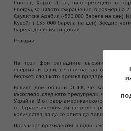
Според Хорхе Леон, вицепрезидент в норв
Energy), за цялото съкращение, в размер на 
Саудитска Арабия (-520 000 барела на ден), Ир
Кувейт (-135 000 барела на ден). Заедно че
барела дневния си добив.
Реакции
На този фон западните съюзници, чийто
енергийни цени, се опитват да ограничат 
бюджет, след като Кремъл предприе инвазият
и
Белият дом обвини ОПЕК, че застава на 
късогледо, след като предупреди, че светът в
по
Украйна. В отговор американското Министер
от Стратегическия си петролен резерв пре
количества, за да се опита да повлияе на цен
През март президентът Байдън съобщи, че с