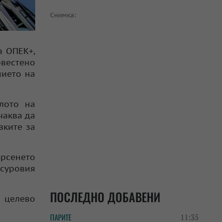
Снимка:
а ОПЕК+,
овестено
нието на
лото на
чаква да
вките за
ърсенето
 суровия
ПОСЛЕДНО ДОБАВЕНИ
 целево
ПАРИТЕ
11:35