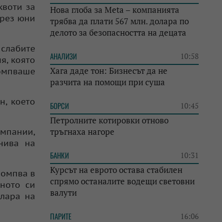
квоти за
Нова глоба за Meta – компанията
през юни
трябва да плати 567 млн. долара по
делото за безопасността на децата
 слабите
АНАЛИЗИ
10:58
я, която
Хага даде тон: Бизнесът да не
помпваше
разчита на помощи при суша
н, което
БОРСИ
10:45
Петролните котировки отново
тръгнаха нагоре
омпании,
нива на
БАНКИ
10:31
Курсът на еврото остава стабилен
помпва в
спрямо останалите водещи световни
лното си
валути
олара на
ПАРИТЕ
16:06