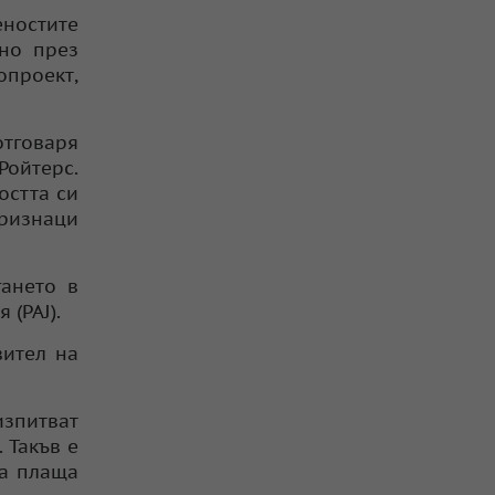
еностите
ано през
проект,
отговаря
Ройтерс.
остта си
признаци
ането в
(PAJ).
вител на
зпитват
 Такъв е
да плаща