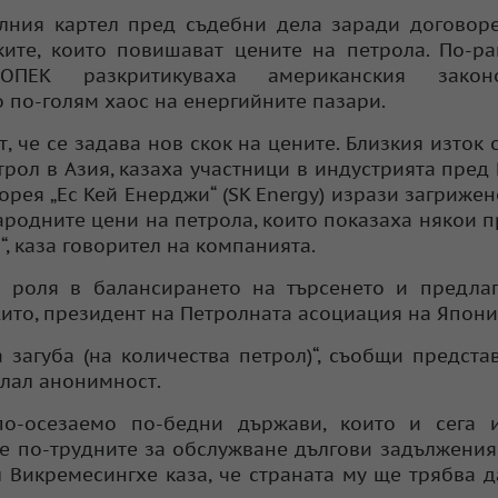
лния картел пред съдебни дела заради договор
ите, които повишават цените на петрола. По-р
ПЕК разкритикуваха американския законо
 по-голям хаос на енергийните пазари.
, че се задава нов скок на цените. Близкия изток 
трол в Азия, казаха участници в индустрията пред 
ея „Ес Кей Енерджи“ (SK Energy) изрази загрижен
родните цени на петрола, които показаха някои 
, каза говорител на компанията.
 роля в балансирането на търсенето и предлаг
ито, президент на Петролната асоциация на Япония 
 загуба (на количества петрол)“, съобщи предста
елал анонимност.
о-осезаемо по-бедни държави, които и сега и
е по-трудните за обслужване дългови задължения.
л Викремесингхе каза, че страната му ще трябва 