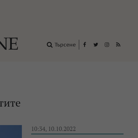
Търсене
Facebook
Twitter
Instagram
RSS
нтакти
oup
тите
10:34, 10.10.2022