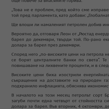
още повече за внасяните горива.
„Това не е проблем, пред който сме изправе
той пред парламента, като добави: „Глобалн
Ще влоши ли намаленият петролен добив и
Вероятно да, отговаря Леон от „Рюстад енерд
барел до декември, твърди той. По-рано е
долара за барел през декември.
Според него „по-високите цени на петрола 
се борят централните банки по света“. Те
повишаване на лихвените проценти, и в след
Високите цени биха изострили енергийната
съкращения на доставките на природен газ
подхранило инфлацията, обяснява икономист
В началото на този месец петролът сорт Б
загуби почти една четвърт от стойността с
долара за барел. Във вторник, 4 октомври, 