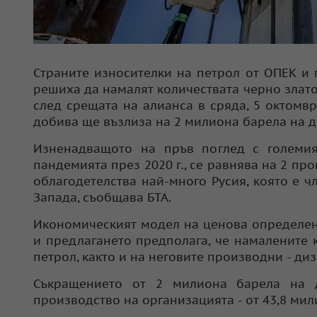
Страните износителки на петрол от ОПЕК и 
решиха да намалят количествата черно злато,
след срещата на алианса в сряда, 5 октомвр
добива ще възлиза на 2 милиона барела на де
Изненадващото на пръв поглед с големи
пандемията през 2020 г., се равнява на 2 про
облагодетелства най-много Русия, която е ч
Запада, съобщава БТА.
Икономическият модел на ценова определено
и предлагането предполага, че намалените 
петрол, както и на неговите производни - ди
Съкращението от 2 милиона барела на 
производство на организацията - от 43,8 ми