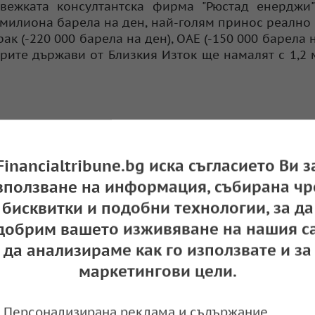
ежката консултантска фирма "Рюстад енерджи" 
2 милиона барела на ден, най-голям принос реално
ак (-220 000 барела на ден), ОАЕ (-150 000 барела 
тирите държави от Близкия Изток ще намалят с 1,2
 икономики изпитват негативните ефекти от в
Financialtribune.bg иска съгласието Ви з
средствата от продажба на петрол, постъпващи 
а си в Украйна.
зползване на информация, събирана чр
бисквитки и подобни технологии, за да
страната на Москва, и определи взетото решен
ече „страда“ от високи енергийни разходи заради в
добрим вашето изживяване на нашия са
ство на енергетиката ще освободи още 10 милион
да анализираме как го използвате и за
з следващия месец, в допълнение към вече осво
маркетингови цели.
ите.
траната му ще освобождава по 1 милион барела п
Персонализирана реклама и съдържание,