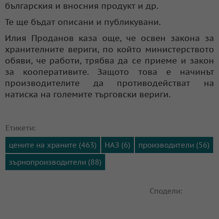
българския и вносния продукт и др.
Те ще бъдат описани и публикувани.
Илия Проданов каза още, че освен закона за
хранителните вериги, по който министерството
обяви, че работи, трябва да се приеме и закон
за кооперативите. Защото това е начинът
производителите да противодействат на
натиска на големите търговски вериги.
Етикети:
цените на храните (463)
НАЗ (6)
производители (56)
зърнопроизводители (88)
Сподели: