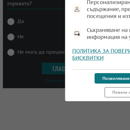
Персонализиран
горивата?
съдържание, пр
посещения и из
Да
Съхраняване на 
Не
информация на 
ПОЛИТИКА ЗА ПОВЕР
Не мога да преценя
БИСКВИТКИ
Позволяване
Покажи резултати
Повече 