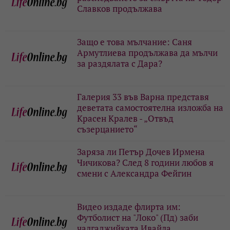
Славков продължава
Защо е това мълчание: Саня
Армутлиева продължава да мълчи
за раздялата с Дара?
Галерия 33 във Варна представя
деветата самостоятелна изложба на
Красен Кралев - „Отвъд
съзерцанието“
Заряза ли Петър Дочев Ирмена
Чичикова? След 8 години любов я
смени с Александра Фейгин
Видео издаде флирта им:
Футболист на "Локо" (Пд) заби
чалгаджийката Ивайла