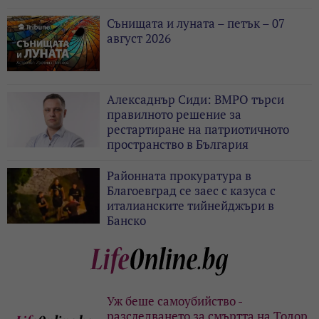
Сънищата и луната – петък – 07
август 2026
Алексаднър Сиди: ВМРО търси
правилното решение за
рестартиране на патриотичното
пространство в България
Районната прокуратура в
Благоевград се заес с казуса с
италианските тийнейджъри в
Банско
Уж беше самоубийство -
разследването за смъртта на Тодор