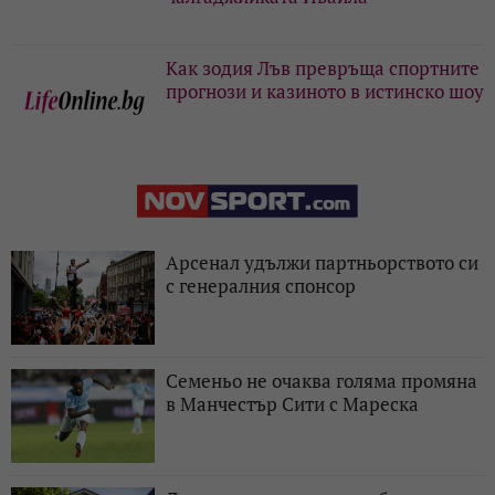
Как зодия Лъв превръща спортните
прогнози и казиното в истинско шоу
Арсенал удължи партньорството си
с генералния спонсор
Семеньо не очаква голяма промяна
в Манчестър Сити с Мареска