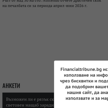
Ръст от над 50 на сто: Nintendo отчете драстичен скок
на печалбата си за периода април-юни 2026 г.
Financialtribune.bg и
използване на инфо
чрез бисквитки и под
АНКЕТИ
да подобрим вашет
нашия сайт, да ан
използвате и за ма
Възможен ли е рязък скок на инфлацията в
световен мащаб заради високите цени на