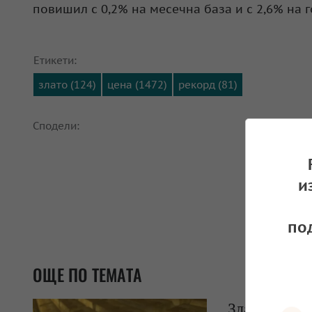
повишил с 0,2% на месечна база и с 2,6% на 
Етикети:
злато (124)
цена (1472)
рекорд (81)
Сподели:
и
по
ОЩЕ ПО ТЕМАТА
Златото пос