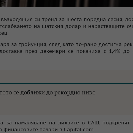
 възходящия си тренд за шеста поредна сесия, до
отслабването на щатския долар и нарастващите о
сец.
лара за тройунция, след като по-рано достигна ре
 доставка през декември се покачиха с 1,4% до 
атото се доближи до рекордно ниво
та за намаляване на лихвите в САЩ подкрепят 
а финансовите пазари в Capital.com.