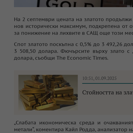
На 2 септември цената на златото продължи
нов исторически максимум, подкрепена от 
за понижение на лихвите в САЩ още този ме
Спот златото поскъпна с 0,5% до 3 492,26 до
3 508,50 долара. Фючърсите върху злато с
долара, съобщи The Economic Times.
10:51, 01.09.2025
Стойността на зл
„Слабата икономическа среда и очаквания
метали“, коментира Кайл Родда, анализатор н