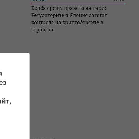
Борба срещу прането на пари:
Регулаторите в Япония затягат
контрола на криптоборсите в
страната
а
ез
йт,
та