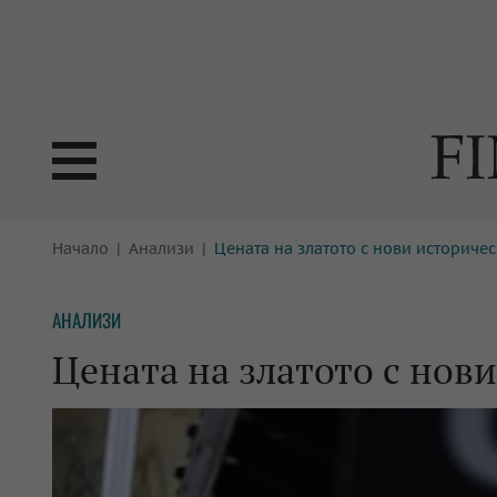
БОРСИ
Начало
Анализи
Цената на златото с нови историче
ТЕХНОЛ
КРИПТО
АНАЛИЗ
АНАЛИЗИ
БАНКИ
МРЕЖАТ
Цената на златото с нов
ПАРИТЕ
ИМОТИ
ЗАСТРАХОВАНЕ
АВТОМО
ЕНЕРГЕТИКА
МУЛТИМ