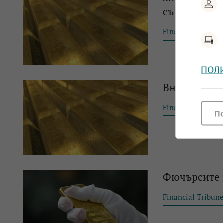
също катеря
Financial Tribun
ПОЛ
Вносът на з
Financial Tribun
П
Фючърсите н
Financial Tribun