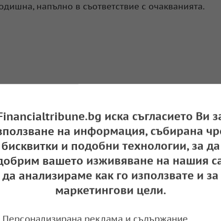
годишна, напълно в съответствие с очакванията.
Financialtribune.bg иска съгласието Ви з
зползване на информация, събирана чр
бисквитки и подобни технологии, за да
добрим вашето изживяване на нашия са
да анализираме как го използвате и за
маркетингови цели.
къпна до двуседмичен връх, платината и мед
Персонализирана реклама и съдържание,