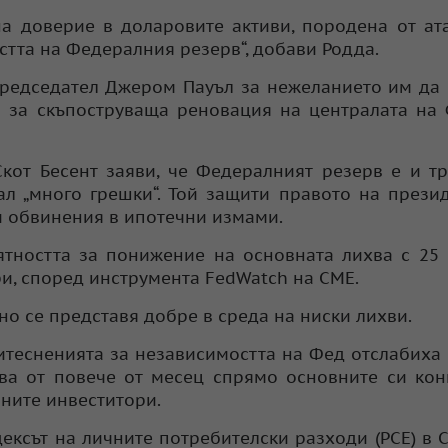
на доверие в доларовите активи, породена от ат
тта на Федералния резерв“, добави Родда.
председател Джером Пауъл за нежеланието им да
и за скъпоструваща реновация на централата на
кот Бесент заяви, че Федералният резерв е и т
ал „много грешки“. Той защити правото на прези
и обвинения в ипотечни измами.
тността за понижение на основната лихва с 25
ри, според инструмента FedWatch на CME.
но се представя добре в среда на ниски лихви.
итесненията за независимостта на Фед отслабиха
ива от повече от месец спрямо основните си кон
ните инвеститори.
ндексът на личните потребителски разходи (PCE) в 