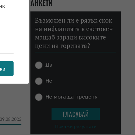
АНКЕТИ
ик
 26.08.2025
Възможен ли е рязък скок
на инфлацията в световен
мащаб заради високите
цени на горивата?
но
Да
 12.08.2025
ки
Не
Не мога да преценя
 09.08.2025
Покажи резултати