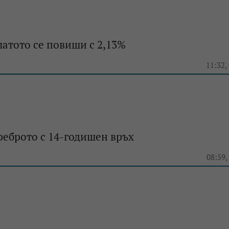
латото се повиши с 2,13%
e
11:32,
реброто с 14-годишен връх
e
08:59,