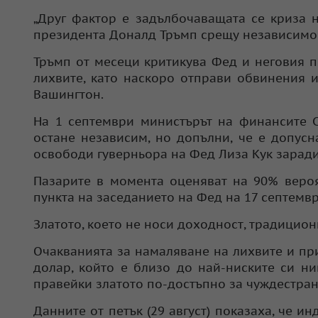
„Друг фактор е задълбочаващата се криза 
президента Доналд Тръмп срещу независимос
Тръмп от месеци критикува Фед и неговия 
лихвите, като наскоро отправи обвинения 
Вашингтон.
На 1 септември министърът на финансите С
остане независим, но допълни, че е допусн
освободи гуверньора на Фед Лиза Кук зарад
Пазарите в момента оценяват на 90% вероя
пункта на заседанието на Фед на 17 септемв
Златото, което не носи доходност, традицион
Очакванията за намаляване на лихвите и пр
долар, който е близо до най-ниските си н
правейки златото по-достъпно за чуждестран
Данните от петък (29 август) показаха, че и