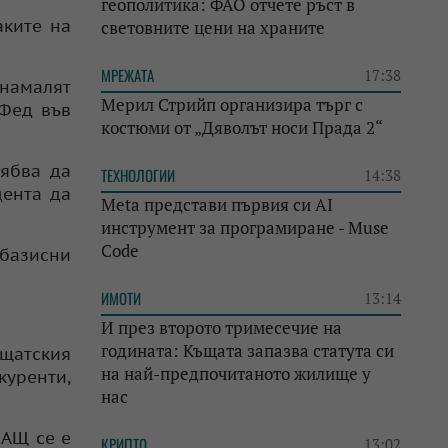
геополитика: ФАО отчете ръст в
аките на
световните цени на храните
МРЕЖАТА
17:38
 намалят
Мерил Стрийп организира търг с
 Фед във
костюми от „Дяволът носи Прада 2“
рябва да
ТЕХНОЛОГИИ
14:38
дента да
Meta представи първия си AI
инструмент за програмиране - Muse
Code
 базисни
ИМОТИ
13:14
И през второто тримесечие на
годината: Къщата запазва статута си
 щатския
на най-предпочитаното жилище у
куренти,
нас
САЩ се е
КРИПТО
13:02