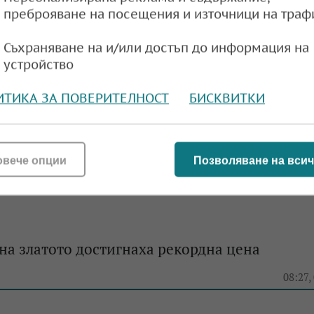
преброяване на посещения и източници на траф
т нагоре
e
11:00,
Съхраняване на и/или достъп до информация на
устройство
ИТИКА ЗА ПОВЕРИТЕЛНОСТ
БИСКВИТКИ
лато в САЩ няма да се обмитява допълнител
e
09:18,
овече опции
Позволяване на всич
а златото достигнаха рекордна цена
e
08:27,