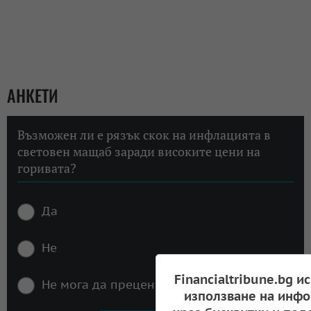
АНКЕТИ
Възможен ли е рязък скок на инфлацията в
световен мащаб заради високите цени на
горивата?
Да
Не
Financialtribune.bg и
Не мога да преценя
използване на инфо