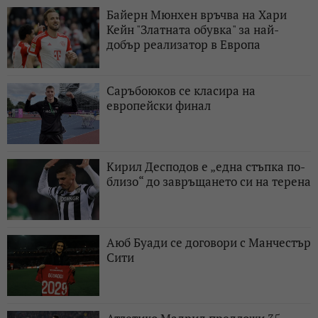
Байерн Мюнхен връчва на Хари
Кейн "Златната обувка" за най-
добър реализатор в Европа
Саръбоюков се класира на
европейски финал
Кирил Десподов e „една стъпка по-
близо“ до завръщането си на терена
Аюб Буади се договори с Манчестър
Сити