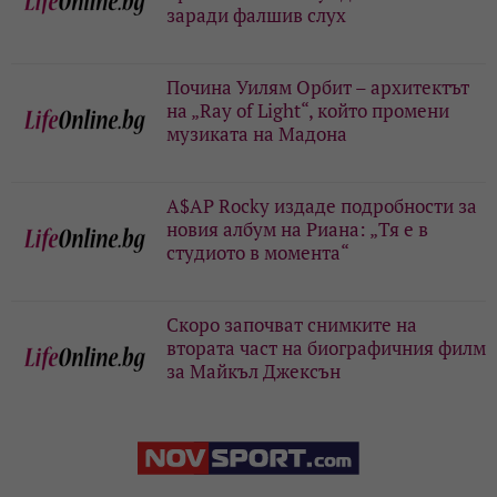
заради фалшив слух
Почина Уилям Орбит – архитектът
на „Ray of Light“, който промени
музиката на Мадона
A$AP Rocky издаде подробности за
новия албум на Риана: „Тя е в
студиото в момента“
Скоро започват снимките на
втората част на биографичния филм
за Майкъл Джексън