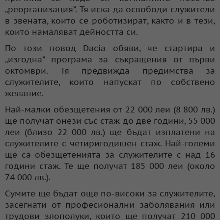
„реорганизация”. Тя иска да освободи служители
в звената, които се роботизират, както и в тези,
които намаляват дейността си.
По този повод Dacia обяви, че стартира и
„изгодна” програма за съкращения от първи
октомври. Тя предвижда предимства за
служителите, които напускат по собствено
желание.
Най-малки обезщетения от 22 000 леи (8 800 лв.)
ще получат онези със стаж до две години, 55 000
леи (близо 22 000 лв.) ще бъдат изплатени на
служителите с четиригодишен стаж. Най-големи
ще са обезщетенията за служителите с над 16
години стаж. Те ще получат 185 000 леи (около
74 000 лв.).
Сумите ще бъдат още по-високи за служителите,
засегнати от професионални заболявания или
трудови злополуки, които ще получат 210 000