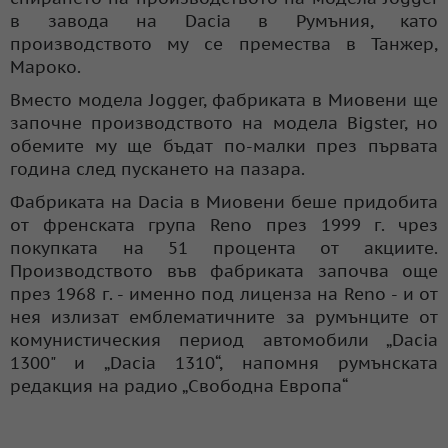
в завода на Dacia в Румъния, като
производството му се премества в Танжер,
Мароко.
Вместо модела Jogger, фабриката в Миовени ще
започне производството на модела Bigster, но
обемите му ще бъдат по-малки през първата
година след пускането на пазара.
Фабриката на Dacia в Миовени беше придобита
от френската група Reno през 1999 г. чрез
покупката на 51 процента от акциите.
Производството във фабриката започва още
през 1968 г. - именно под лиценза на Reno - и от
нея излизат емблематичните за румънците от
комунистическия период автомобили „Dacia
1300" и „Dacia 1310“, напомня румънската
редакция на радио „Свободна Европа“