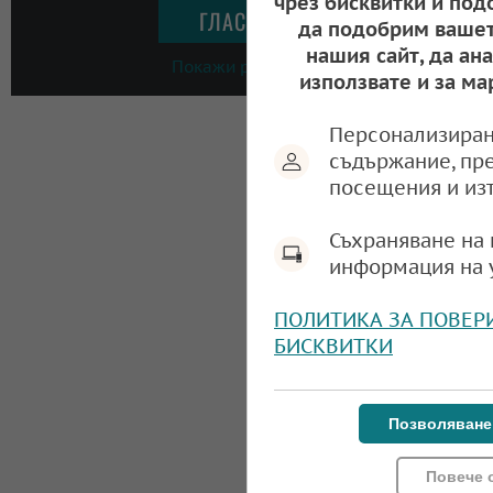
чрез бисквитки и под
да подобрим вашет
нашия сайт, да ан
Покажи резултати
използвате и за ма
Персонализиран
съдържание, пр
посещения и из
Съхраняване на 
информация на 
ПОЛИТИКА ЗА ПОВЕР
БИСКВИТКИ
Позволяване
Повече 