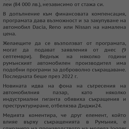
леи (84 000 лв.), независимо от стажа си.
В допълнение към финансовата компенсация,
програмата дава възможност и за закупуване на
автомобил Dacia, Reno или Nissan на намалена
цена.
Желаещите да се възползват от програмата,
могат да подават заявления от днес (9
септември). Веднъж на няколко години
румънският автомобилен производител има
подобни програми за доброволно съкращаване.
Последната беше през 2022 г.
Новината идва на фона на сътресения на
автомобилния пазар, като няколко
индустриални гиганта обявиха съкращения и
преструктуриране, отбелязва Диджи24.
Медията коментира, че друг елемент, който
влияе върху съкращенията в Румъния, е
спирането на производството на модела Jogger