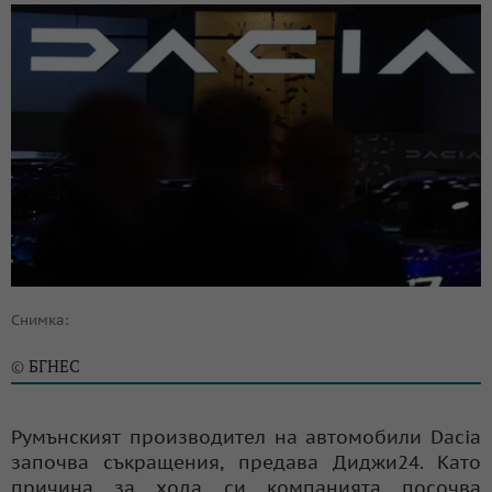
Снимка:
БГНЕС
©
Румънският производител на автомобили Dacia
започва съкращения, предава Диджи24. Като
причина за хода си компанията посочва