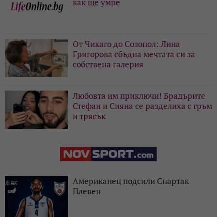
как ще умре
От Чикаго до Созопол: Лина
Григорова сбъдна мечтата си за
собствена галерия
Любовта им приключи! Брадърите
Стефан и Сияна се разделиха с гръм
и трясък
Американец подсили Спартак
Плевен