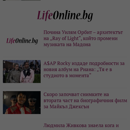
Почина Уилям Орбит – архитектът
на „Ray of Light“, който промени
музиката на Мадона
A$AP Rocky издаде подробности за
новия албум на Риана: „Тя е в
студиото в момента“
Скоро започват снимките на
втората част на биографичния филм
за Майкъл Джексън
Людмила Живкова знаела кога и