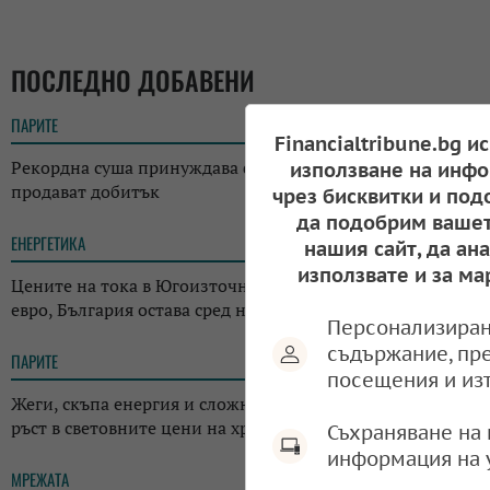
ПОСЛЕДНО ДОБАВЕНИ
ПАРИТЕ
14:37
Financialtribune.bg и
Рекордна суша принуждава фермерите в Австрия да
използване на инфо
продават добитък
чрез бисквитки и под
да подобрим вашет
ЕНЕРГЕТИКА
12:29
нашия сайт, да ан
използвате и за ма
Цените на тока в Югоизточна Европа скочиха над 700
евро, България остава сред най-евтините пазари
Персонализиран
съдържание, пр
ПАРИТЕ
18:05
посещения и из
Жеги, скъпа енергия и сложна геополитика: ФАО отчете
ръст в световните цени на храните
Съхраняване на 
информация на 
МРЕЖАТА
17:38