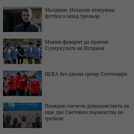
Малдини: Искахме атакуващ
футбол и млад треньор
Маями фаворит да приеме
Суперкупата на Испания
ЦСКА без двама срещу Септември
Пловдив спечели домакинствата на
още две Световни първенства по
гребане