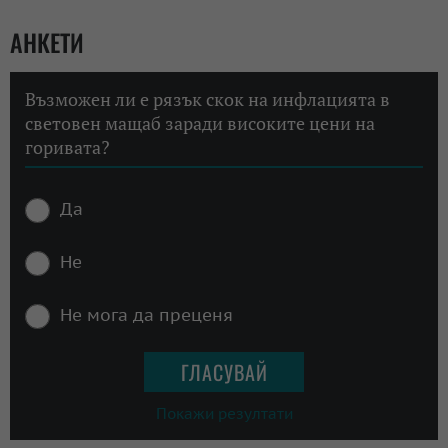
АНКЕТИ
Възможен ли е рязък скок на инфлацията в
световен мащаб заради високите цени на
горивата?
Да
Не
Не мога да преценя
Покажи резултати