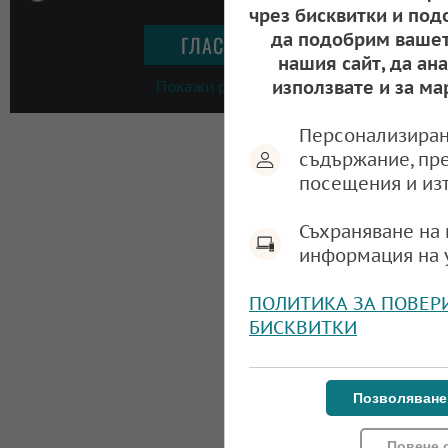
чрез бисквитки и под
да подобрим вашет
нашия сайт, да ан
използвате и за ма
Покажи резултати
Персонализиран
съдържание, пр
посещения и из
Съхраняване на 
информация на 
ПОЛИТИКА ЗА ПОВЕР
БИСКВИТКИ
Позволяване
Повече 