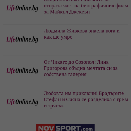
втората част на биографичния филм
за Майкъл Джексън
Людмила Живкова знаела кога и
как ще умре
От Чикаго до Созопол: Лина
Григорова сбъдна мечтата си за
собствена галерия
Любовта им приключи! Брадърите
Стефан и Сияна се разделиха с гръм
и трясък