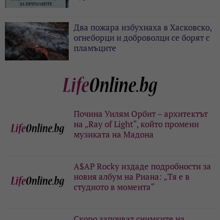
Два пожара избухнаха в Хасковско,
огнеборци и доброволци се борят с
пламъците
Почина Уилям Орбит – архитектът
на „Ray of Light“, който промени
музиката на Мадона
A$AP Rocky издаде подробности за
новия албум на Риана: „Тя е в
студиото в момента“
Скоро започват снимките на