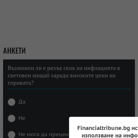
АНКЕТИ
Възможен ли е рязък скок на инфлацията в
световен мащаб заради високите цени на
горивата?
Да
Не
Financialtribune.bg и
Не мога да преценя
използване на инфо