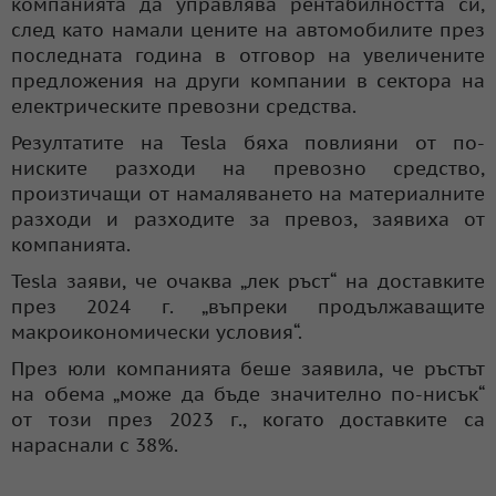
компанията да управлява рентабилността си,
след като намали цените на автомобилите през
последната година в отговор на увеличените
предложения на други компании в сектора на
електрическите превозни средства.
Резултатите на Tesla бяха повлияни от по-
ниските разходи на превозно средство,
произтичащи от намаляването на материалните
разходи и разходите за превоз, заявиха от
компанията.
Tesla заяви, че очаква „лек ръст“ на доставките
през 2024 г. „въпреки продължаващите
макроикономически условия“.
През юли компанията беше заявила, че ръстът
на обема „може да бъде значително по-нисък“
от този през 2023 г., когато доставките са
нараснали с 38%.