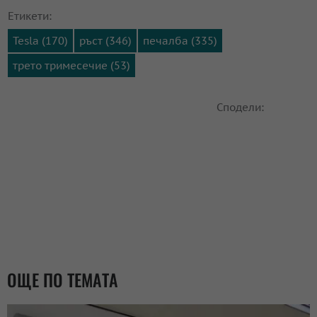
Етикети:
Tesla (170)
ръст (346)
печалба (335)
трето тримесечие (53)
Сподели:
ОЩЕ ПО ТЕМАТА