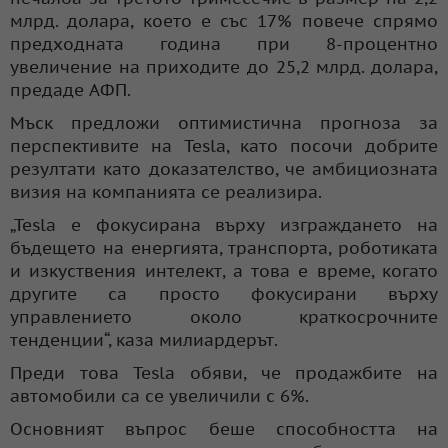
млрд. долара, което е със 17% повече спрямо
предходната година при 8-процентно
увеличение на приходите до 25,2 млрд. долара,
предаде АФП.
Мъск предложи оптимистична прогноза за
перспективите на Tesla, като посочи добрите
резултати като доказателство, че амбициозната
визия на компанията се реализира.
„Tesla е фокусирана върху изграждането на
бъдещето на енергията, транспорта, роботиката
и изкуствения интелект, а това е време, когато
другите са просто фокусирани върху
управлението около краткосрочните
тенденции“, каза милиардерът.
Преди това Tesla обяви, че продажбите на
автомобили са се увеличили с 6%.
Основният въпрос беше способността на