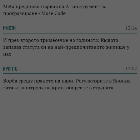
Meta представи първия си AI инструмент за
програмиране - Muse Code
ИМОТИ
13:14
И през второто тримесечие на годината: Къщата
запазва статута си на най-предпочитаното жилище у
нас
КРИПТО
13:02
Борба срещу прането на пари: Регулаторите в Япония
затягат контрола на криптоборсите в страната