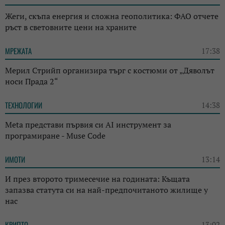
Жеги, скъпа енергия и сложна геополитика: ФАО отчете
ръст в световните цени на храните
МРЕЖАТА
17:38
Мерил Стрийп организира търг с костюми от „Дяволът
носи Прада 2“
ТЕХНОЛОГИИ
14:38
Meta представи първия си AI инструмент за
програмиране - Muse Code
ИМОТИ
13:14
И през второто тримесечие на годината: Къщата
запазва статута си на най-предпочитаното жилище у
нас
КРИПТО
13:02