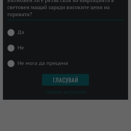
световен мащаб заради високите цени на
горивата?
Да
Не
Не мога да преценя
Покажи резултати