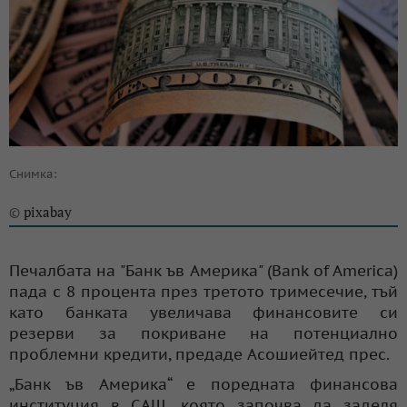
Снимка:
pixabay
©
Печалбата на "Банк ъв Америка" (Bank of America)
пада с 8 процента през третото тримесечие, тъй
като банката увеличава финансовите си
резерви за покриване на потенциално
проблемни кредити, предаде Асошиейтед прес.
„Банк ъв Америка“ е поредната финансова
институция в САЩ, която започва да заделя