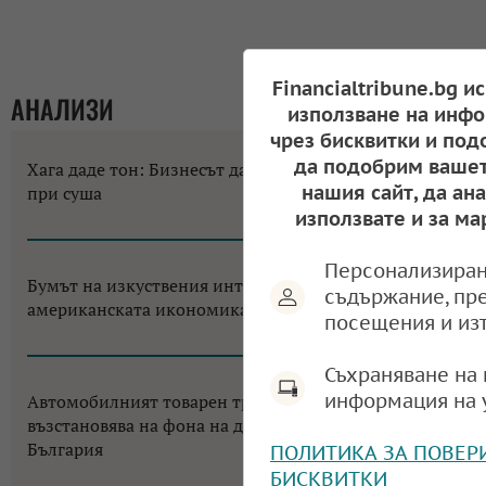
Financialtribune.bg и
АНАЛИЗИ
използване на инфо
чрез бисквитки и под
да подобрим вашет
Хага даде тон: Бизнесът да не разчита на помощи
нашия сайт, да ан
при суша
използвате и за ма
10:58, 07.08.2026
Персонализиран
Бумът на изкуствения интелект променя
съдържание, пр
американската икономика до неузнаваемост
посещения и из
12:18, 06.08.2026
Съхраняване на 
информация на 
Автомобилният товарен транспорт в ЕС се
възстановява на фона на двуцифрен срив за
България
ПОЛИТИКА ЗА ПОВЕР
БИСКВИТКИ
11:38, 05.08.2026