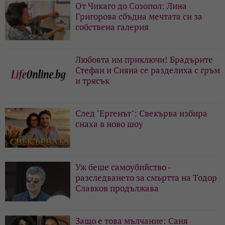
От Чикаго до Созопол: Лина
Григорова сбъдна мечтата си за
собствена галерия
Любовта им приключи! Брадърите
Стефан и Сияна се разделиха с гръм
и трясък
След "Ергенът": Свекърва избира
снаха в ново шоу
Уж беше самоубийство -
разследването за смъртта на Тодор
Славков продължава
Защо е това мълчание: Саня