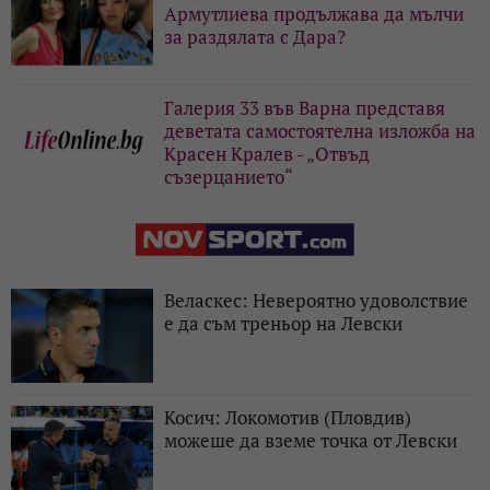
Армутлиева продължава да мълчи
за раздялата с Дара?
Галерия 33 във Варна представя
деветата самостоятелна изложба на
Красен Кралев - „Отвъд
съзерцанието“
Веласкес: Невероятно удоволствие
е да съм треньор на Левски
Косич: Локомотив (Пловдив)
можеше да вземе точка от Левски