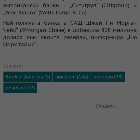
американски банки – „Ситигруп“ (Citigroup) и
„Уелс Фарго“ (Wells Fargo & Co).
Най-голямата банка в САЩ „Джей Пи Морган
Чейс“ (JPMorgan Chase) е добавила 808 милиона
долара към своите резерви, информира „Ню
Йорк таймс“.
Етикети:
Bank of America (5)
финанси (148)
резерви (28)
рецесия (72)
Сподели: