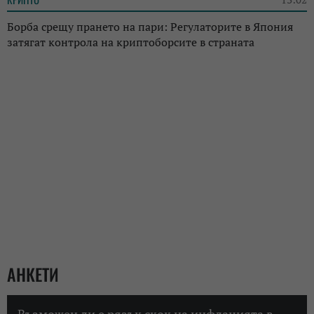
Борба срещу прането на пари: Регулаторите в Япония
затягат контрола на криптоборсите в страната
АНКЕТИ
Възможен ли е рязък скок на инфлацията в