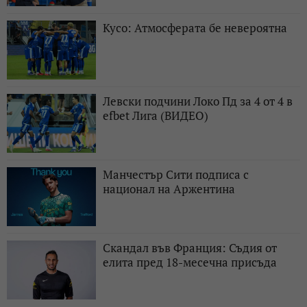
Кусо: Атмосферата бе невероятна
Левски подчини Локо Пд за 4 от 4 в
efbet Лига (ВИДЕО)
Манчестър Сити подписа с
национал на Аржентина
Скандал във Франция: Съдия от
елита пред 18-месечна присъда