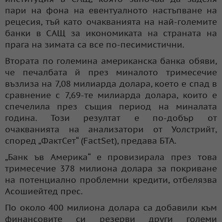
пари на фона на евентуалното настъпване на
рецесия, тъй като очакванията на най-големите
банки в САЩ за икономиката на страната на
прага на зимата са все по-песимистични.
Втората по големина американска банка обяви,
че печалбата й през миналото тримесечие
възлиза на 7,08 милиарда долара, което е спад в
сравнение с 7,69-те милиарда долара, които е
спечелила през същия период на миналата
година. Този резултат е по-добър от
очакванията на анализатори от Уолстрийт,
според „ФактСет“ (FactSet), предава БТА.
„Банк ъв Америка“ е провизирала през това
тримесечие 378 милиона долара за покриване
на потенциално проблемни кредити, отбелязва
Асошиейтед прес.
По около 400 милиона долара са добавили към
финансовите си резерви други големи