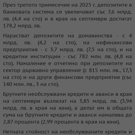
През третото тримесечие на 2025 г. депозитите в
банковата система се увеличават със 7,6 млрд.
лв. (4,4 на сто) и в края на септември достигат
178,2 млрд. лв.
Нарастват депозитите на домакинства - с 4
млрд. лв. (4,2 на сто), на нефинансови
предприятия - с 3,7 млрд. лв. (7,5 на сто), и на
кредитни институции - със 782 млн. лв. (4,8 на
сто). Намаление е отчетено при депозитите на
сектор държавно управление (с 815 млн. лв., 17,3
на сто) и на други финансови предприятия (със
140 млн. лв., 3 на сто).
Брутните необслужвани кредити и аванси в края
на септември възлизат на 3,85 млрд. лв. (3,94
млрд. лв. в края на юни), а делът им в общата
сума на брутните кредити и аванси намалява до
2,87 процента (2,99 процента в края на юни).
Нетната стойност на необслужваните кредити и