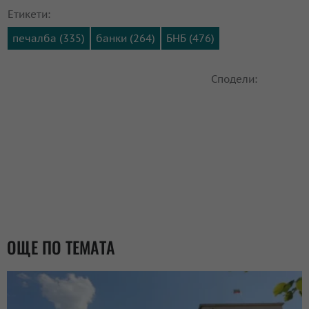
Етикети:
печалба (335)
банки (264)
БНБ (476)
Сподели:
ОЩЕ ПО ТЕМАТА