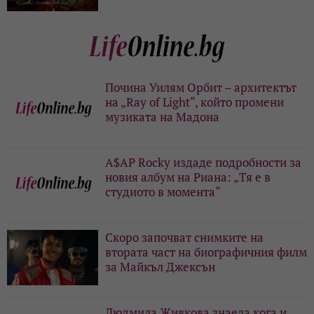
Почина Уилям Орбит – архитектът
на „Ray of Light“, който промени
музиката на Мадона
A$AP Rocky издаде подробности за
новия албум на Риана: „Тя е в
студиото в момента“
Скоро започват снимките на
втората част на биографичния филм
за Майкъл Джексън
Людмила Живкова знаела кога и