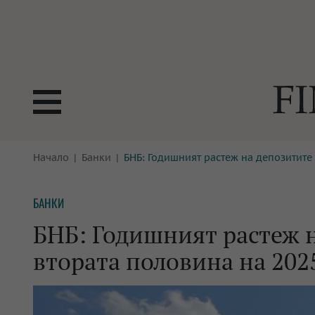
БОРСИ
Начало
Банки
БНБ: Годишният растеж на депозитите 
ТЕХНОЛ
КРИПТО
АНАЛИЗ
БАНКИ
БАНКИ
МРЕЖАТ
БНБ: Годишният растеж н
ПАРИТЕ
ИМОТИ
втората половина на 2025
ЗАСТРАХОВАНЕ
АВТОМО
ЕНЕРГЕТИКА
МУЛТИМ