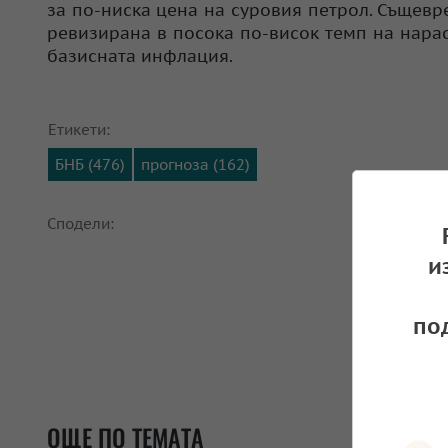
за по-ниска цена на суровия петрол. Същевр
ревизирана в посока по-висок темп на нарас
базисната инфлация.
Етикети:
БНБ (476)
прогноза (162)
Сподели:
и
по
ОЩЕ ПО ТЕМАТА