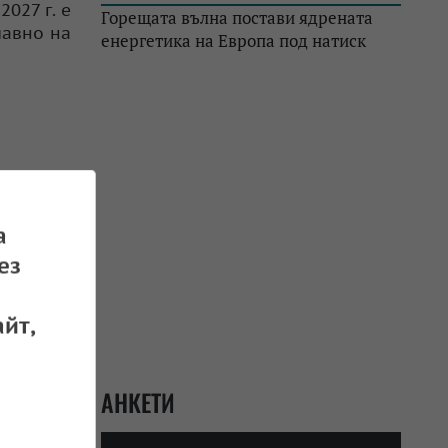
027 г. е
Горещата вълна постави ядрената
лавно на
енергетика на Европа под натиск
а
ез
йт,
АНКЕТИ