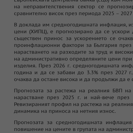
на неправителствения сектор се прогнози
сравнително висок през периода 2025 – 2027 г.
В доклада им средногодишната инфлация, и
цени (ХИПЦ), е прогнозирано да се ускори д
съществен принос за ускорението се очакв
проинфлационни фактори за България през 2
нарастването на разходите за труд и висок
на административно определяните цени при н
изделия. През 2026 г. средногодишната инф
година и да се забави до 3.3% през 2027 г
очаква да остане висока и да продължи да е
Прогнозата за растежа на реалния БВП на
нарастване през 2025 г. и най-вече през 
Ревизираният профил на растежа на реалния Б
динамика на приноса на нетния износ.
Прогнозата за средногодишната инфлация
повишение на цените в групата на админист