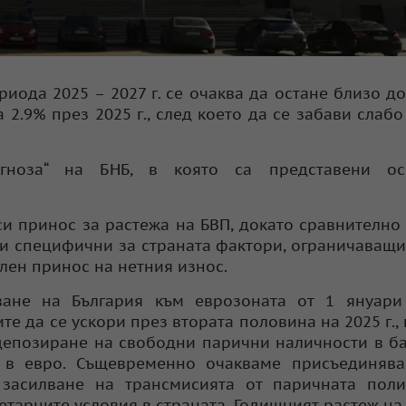
иода 2025 – 2027 г. се очаква да остане близо до
а 2.9% през 2025 г., след което да се забави слабо
огноза“ на БНБ, в която са представени ос
и принос за растежа на БВП, докато сравнително
 и специфични за страната фактори, ограничаващи
лен принос на нетния износ.
ване на България към еврозоната от 1 януари 
 да се ускори през втората половина на 2025 г., 
депозиране на свободни парични наличности в б
 в евро. Същевременно очакваме присъединява
 засилване на трансмисията от паричната поли
етарните условия в страната. Годишният растеж на