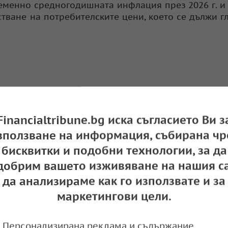
еменно средногодишната инфлация през 2026 г. и 2
тване на потребителските цени, което се дължи г
Financialtribune.bg иска съгласието Ви з
зползване на информация, събирана чр
бисквитки и подобни технологии, за да
добрим вашето изживяване на нашия са
да анализираме как го използвате и за
маркетингови цели.
Персонализирана реклама и съдържание,