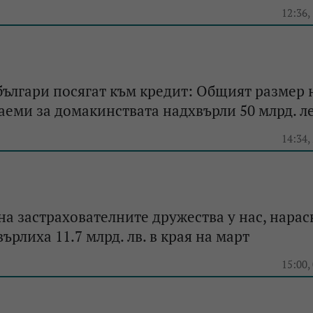
e
12:36,
българи посягат към кредит: Общият размер 
аеми за домакинствата надхвърли 50 млрд. л
e
14:34,
на застрахователните дружества у нас, нарас
ърлиха 11.7 млрд. лв. в края на март
e
15:00,