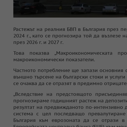
Растежът на реалния БВП в България през пер
2024 г., като се прогнозира той да възлезе н
през 2026 г. и 2027 г.
Това показва „Макроикономическата пр
макроикономически показатели.
Частното потребление ще запази основния с
външно търсене на български стоки и услуги
се очаква да се отразят в предимно отрицате
„Вследствие на предстоящото присъединя
прогнозираме годишният растеж на депозитите
резултат на предвижданото по-интензивно 
система с цел последващо превалутиране
България към еврозоната да се отрази в
Европейската централна банка (ЕЦБ) към мон