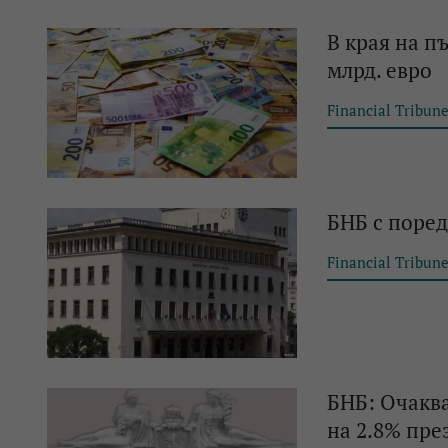
В края на п
млрд. евро
Financial Tribun
БНБ с поре
Financial Tribun
БНБ: Очаква
на 2.8% през