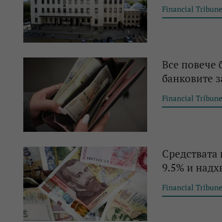
Financial Tribun
Все повече 
банковите з
Financial Tribun
Средствата 
9.5% и надхв
Financial Tribun