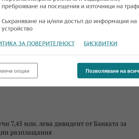
преброяване на посещения и източници на траф
 на БНБ: Членството в еврозоната ще означа
труктурата на валутните резерви
Съхраняване на и/или достъп до информация на
устройство
e
16:38,
ИТИКА ЗА ПОВЕРИТЕЛНОСТ
БИСКВИТКИ
понижение на лихвите: ОЛП вече е под 2%
овече опции
Позволяване на всич
e
09:19,
чи 7,45 млн. лева дивидент от Банката за
ни разплащания