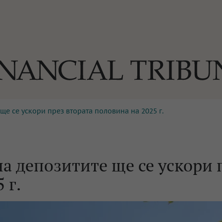
ще се ускори през втората половина на 2025 г.
ОГИИ
За нас
Реклама
Ко
И
Част от Tribune Media Gr
А
а депозитите ще се ускори 
 г.
БИЛИ
ЕДИЯ