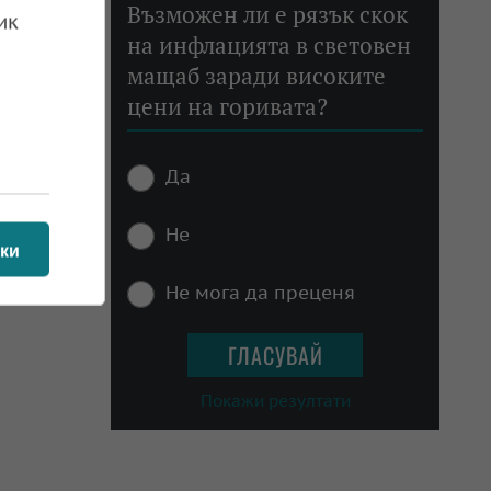
Възможен ли е рязък скок
ик
ва
на инфлацията в световен
мащаб заради високите
цени на горивата?
 08.07.2025
Да
Не
ки
 01.07.2025
Не мога да преценя
Покажи резултати