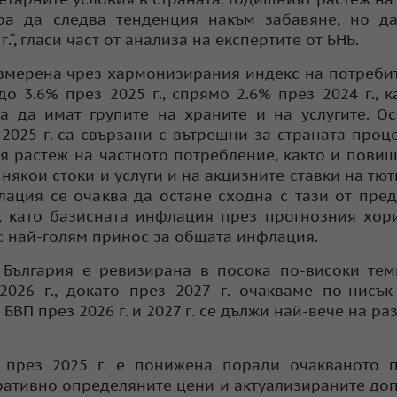
ра да следва тенденция накъм забавяне, но да
“, гласи част от анализа на експертите от БНБ.
змерена чрез хармонизирания индекс на потреби
о 3.6% през 2025 г., спрямо 2.6% през 2024 г., к
а да имат групите на храните и на услугите. О
025 г. са свързани с вътрешни за страната проце
ия растеж на частното потребление, както и пови
якои стоки и услуги и на акцизните ставки на тю
лация се очаква да остане сходна с тази от пре
., като базисната инфлация през прогнозния хор
 с най-голям принос за общата инфлация.
 България е ревизирана в посока по-високи те
2026 г., докато през 2027 г. очакваме по-нисък
ВП през 2026 г. и 2027 г. се дължи най-вече на ра
 през 2025 г. е понижена поради очакваното п
ративно определяните цени и актуализираните до