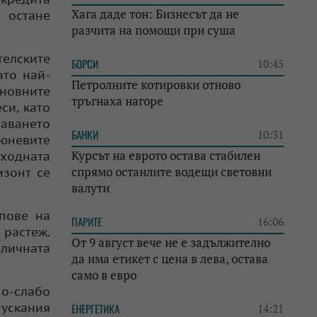
Хага даде тон: Бизнесът да не
 остане
разчита на помощи при суша
телските
БОРСИ
10:45
ато най-
Петролните котировки отново
сновните
тръгнаха нагоре
си, като
шаването
БАНКИ
10:31
тюневите
Курсът на еврото остава стабилен
дходната
спрямо останлите водещи световни
изонт се
валути
мпове на
ПАРИТЕ
16:06
 растеж.
От 9 август вече не е задължително
зличната
да има етикет с цена в лева, остава
само в евро
о-слабо
пускания
ЕНЕРГЕТИКА
14:21