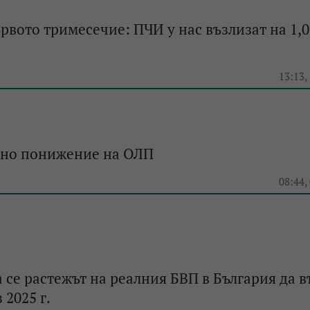
ървото тримесечие: ПЧИ у нас възлизат на 1,
e
13:13,
дно понижение на ОЛП
e
08:44,
 се растежът на реалния БВП в България да в
 2025 г.