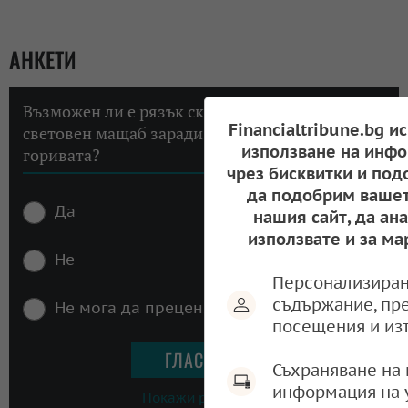
АНКЕТИ
Възможен ли е рязък скок на инфлацията в
Financialtribune.bg и
световен мащаб заради високите цени на
използване на инфо
горивата?
чрез бисквитки и под
да подобрим вашет
Да
нашия сайт, да ан
използвате и за ма
Не
Персонализиран
съдържание, пр
Не мога да преценя
посещения и из
Съхраняване на 
информация на 
Покажи резултати