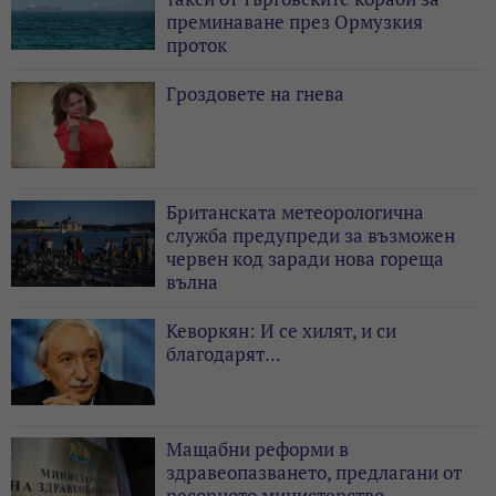
преминаване през Ормузкия
проток
Гроздовете на гнева
Британската метеорологична
служба предупреди за възможен
червен код заради нова гореща
вълна
Кеворкян: И се хилят, и си
благодарят...
Мащабни реформи в
здравеопазването, предлагани от
ресорното министерство,