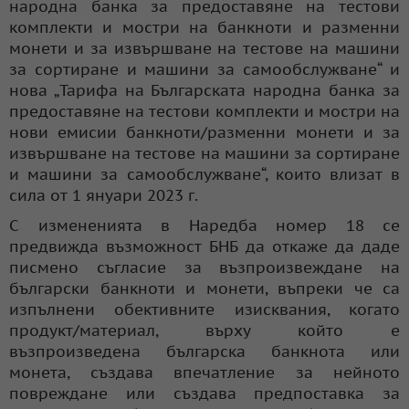
народна банка за предоставяне на тестови
комплекти и мостри на банкноти и разменни
монети и за извършване на тестове на машини
за сортиране и машини за самообслужване“ и
нова „Тарифа на Българската народна банка за
предоставяне на тестови комплекти и мостри на
нови емисии банкноти/разменни монети и за
извършване на тестове на машини за сортиране
и машини за самообслужване“, които влизат в
сила от 1 януари 2023 г.
С измененията в Наредба номер 18 се
предвижда възможност БНБ да откаже да даде
писмено съгласие за възпроизвеждане на
български банкноти и монети, въпреки че са
изпълнени обективните изисквания, когато
продукт/материал, върху който е
възпроизведена българска банкнота или
монета, създава впечатление за нейното
повреждане или създава предпоставка за