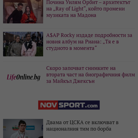
Почина Уилям Орбит – архитектът
на „Ray of Light“, който промени
музиката на Мадона
A$AP Rocky издаде подробности за
новия албум на Риана: „Тя е в
студиото в момента“
Скоро започват снимките на
втората част на биографичния филм
за Майкъл Джексън
Двама от ЦСКА се включват в
националния тим по борба