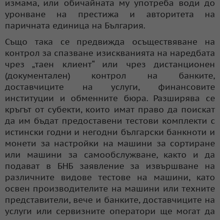
измама, или обичайната му употреба води до
уронване на престижа и авторитета на
паричната единица на България.
Също така се предвижда осъществяване на
контрол за спазване изискванията на наредбата
чрез „таен клиент“ или чрез дистанционен
(документален) контрол на банките,
доставчиците на услуги, финансовите
институции и обменните бюра. Разширява се
кръгът от субекти, които имат право да поискат
да им бъдат предоставени тестови комплекти с
истински годни и негодни български банкноти и
монети за настройки на машини за сортиране
или машини за самообслужване, както и да
подават в БНБ заявление за извършване на
различните видове тестове на машини, като
освен производителите на машини или техните
представители, вече и банките, доставчиците на
услуги или сервизните оператори ще могат да