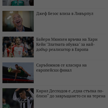
Джеф Безос влиза в Ливърпул
Байерн Мюнхен връчва на Хари
Кейн "Златната обувка" за най-
добър реализатор в Европа
Саръбоюков се класира на
европейски финал
Кирил Десподов e „една стъпка по-
близо“ до завръщането си на терена