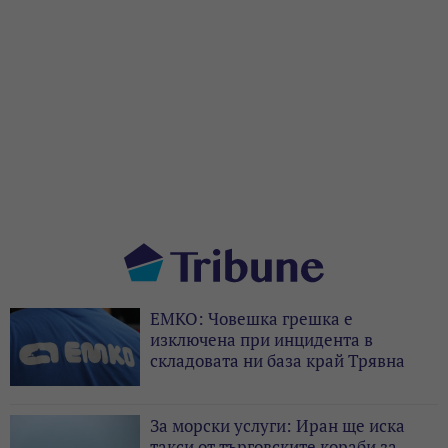
ЕМКО: Човешка грешка е
изключена при инцидента в
складовата ни база край Трявна
За морски услуги: Иран ще иска
такси от търговските кораби за