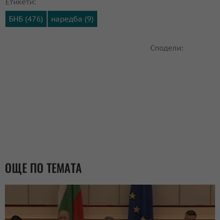
Етикети:
БНБ (476)
наредба (9)
Сподели:
ОЩЕ ПО ТЕМАТА