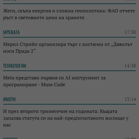
Жеги, скъпа енергия и сложна геополитика: ФАО отчете
ръст в световните цени на храните
МРЕЖАТА
17:38
Мерил Стрийп организира търг с костюми от „Дяволът
носи Прада 2“
ТЕХНОЛОГИИ
14:38
Meta представи първия си AI инструмент за
програмиране - Muse Code
ИМОТИ
13:14
И през второто тримесечие на годината: Къщата
запазва статута си на най-предпочитаното жилище у
нас