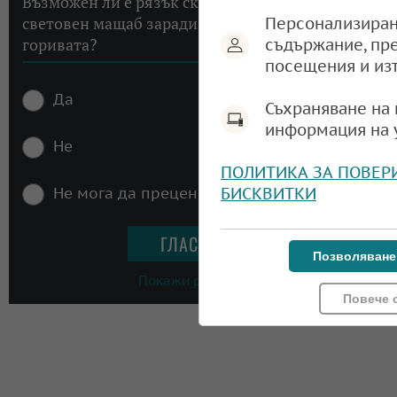
Възможен ли е рязък скок на инфлацията в
световен мащаб заради високите цени на
Персонализиран
горивата?
съдържание, пр
посещения и из
Да
Съхраняване на 
информация на 
Не
ПОЛИТИКА ЗА ПОВЕР
БИСКВИТКИ
Не мога да преценя
Позволяване
Покажи резултати
Повече 