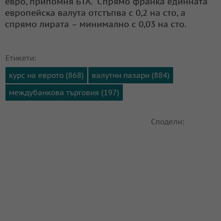
евро, припомня БТА. Спрямо франка единната
европейска валута отстъпва с 0,2 на сто, а
спрямо лирата – минимално с 0,03 на сто.
Етикети:
курс на еврото (868)
валутни пазари (884)
междубанкова търговия (197)
Сподели: