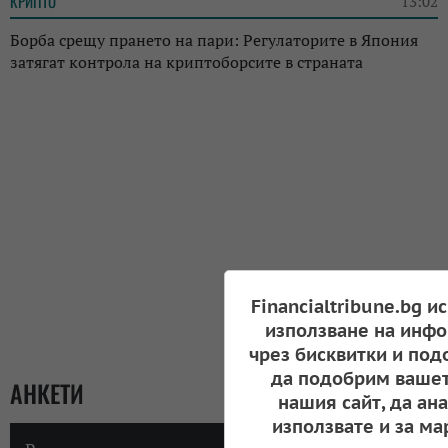
КРИПТО
13:02
Борба срещу прането на пари: Регулаторите в Япония
затягат контрола на криптоборсите в страната
Financialtribune.bg и
използване на инфо
чрез бисквитки и под
да подобрим вашет
АНКЕТИ
нашия сайт, да ан
използвате и за ма