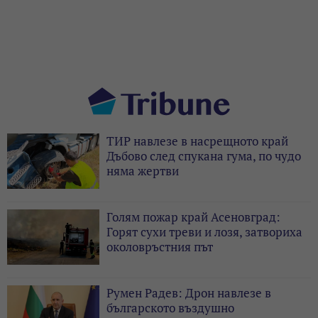
ТИР навлезе в насрещното край
Дъбово след спукана гума, по чудо
няма жертви
Голям пожар край Асеновград:
Горят сухи треви и лозя, затвориха
околовръстния път
Румен Радев: Дрон навлезе в
българското въздушно