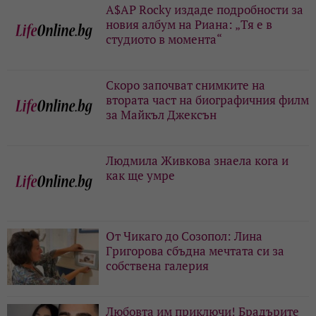
A$AP Rocky издаде подробности за
новия албум на Риана: „Тя е в
студиото в момента“
Скоро започват снимките на
втората част на биографичния филм
за Майкъл Джексън
Людмила Живкова знаела кога и
как ще умре
От Чикаго до Созопол: Лина
Григорова сбъдна мечтата си за
собствена галерия
Любовта им приключи! Брадърите