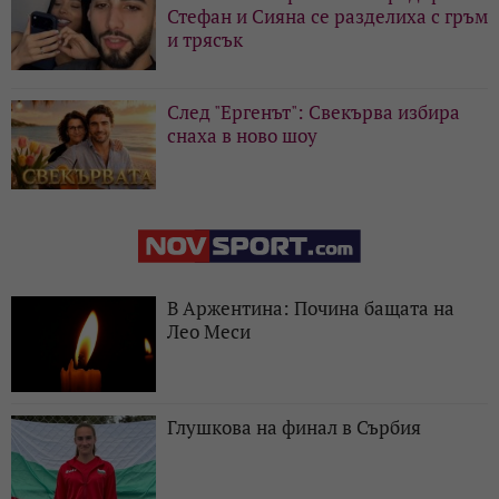
Стефан и Сияна се разделиха с гръм
и трясък
След "Ергенът": Свекърва избира
снаха в ново шоу
В Аржентина: Почина бащата на
Лео Меси
Глушкова на финал в Сърбия