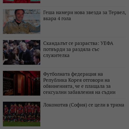
Геша намери нова звезда за Тервел,
вкара 4 гола
Скандалът се разраства: УЕФА
потвърди за раздяла със
служителка
Футболната федерация на
Република Корея отговори на
обвиненията, че е плащала за
сексуални забавления на съдии
Локомотив (София) се цели в трима