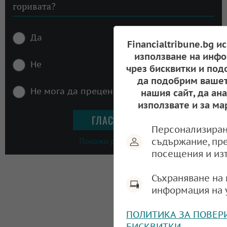
горивата?
Да
Financialtribune.bg и
използване на инфо
Не
чрез бисквитки и под
да подобрим вашет
Не мога да преценя
нашия сайт, да ан
използвате и за ма
Персонализиран
съдържание, пр
Покажи резултати
посещения и из
Съхраняване на 
информация на 
ПОЛИТИКА ЗА ПОВЕР
БИСКВИТКИ