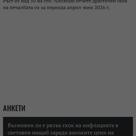
Ръст от над 50 на сто: Nintendo отчете драстичен скок
на печалбата си за периода април-юни 2026 г.
АНКЕТИ
Възможен ли е рязък скок на инфлацията в
световен мащаб заради високите цени на