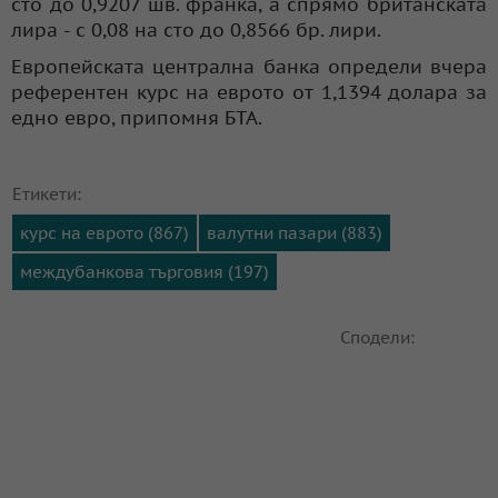
сто до 0,9207 шв. франка, а спрямо британската
лира - с 0,08 на сто до 0,8566 бр. лири.
Европейската централна банка определи вчера
референтен курс на еврото от 1,1394 долара за
едно евро, припомня БТА.
Етикети:
курс на еврото (867)
валутни пазари (883)
междубанкова търговия (197)
Сподели: