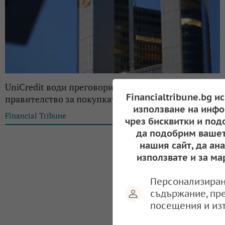
UniCredit води преговори с германското
Financialtribune.bg и
правителство за покупката на Commerzbank
използване на инфо
Financial Tribune
14:22, 13.09.2024
чрез бисквитки и под
да подобрим вашет
нашия сайт, да ан
използвате и за ма
Персонализиран
съдържание, пр
посещения и из