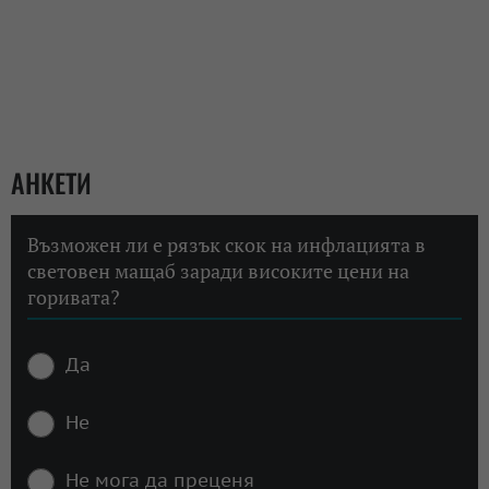
АНКЕТИ
Възможен ли е рязък скок на инфлацията в
световен мащаб заради високите цени на
горивата?
Да
Не
Не мога да преценя