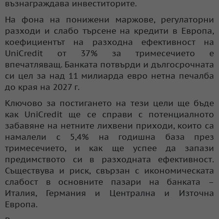
възнаграждава инвеститорите.
На фона на понижени маржове, регулаторни
разходи и слабо търсене на кредити в Европа,
коефициентът на разходна ефективност на
UniCredit от 37% за тримесечието е
впечатляващ. Банката потвърди и дългосрочната
си цел за над 11 милиарда евро нетна печалба
до края на 2027 г.
Ключово за постигането на тези цели ще бъде
как UniCredit ще се справи с потенциалното
забавяне на нетните лихвени приходи, които са
намалели с 5,4% на годишна база през
тримесечието, и как ще успее да запази
предимството си в разходната ефективност.
Съществува и риск, свързан с икономическата
слабост в основните пазари на банката –
Италия, Германия и Централна и Източна
Европа.