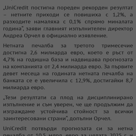
„UniCredit постигна пореден рекорден резултат
– нетните приходи се повишиха с 1,2%, а
разходите намаляха с 0,1% спрямо миналата
година“, заяви главният изпълнителен директор
Андреа Орчел в официално изявление.
Нетната печалба за третото тримесечие
достигна 2,6 милиарда евро, което е ръст от
4,7% на годишна база и надвишава прогнозата
на компанията от 2,4 милиарда евро. За първите
девет месеца на годината нетната печалба на
банката се е увеличила с 12,9%, достигайки 8,7
милиарда евро.
„Тези резултати са плод на дисциплинирано
изпълнение и съм уверен, че ще продължим да
изграждаме устойчива стойност за всички
заинтересовани страни“, допълни Орчел.
UniCredit потвърди прогнозата си за нетна
печалба от 10,5 млрд. евро за цялата 2025 г. и