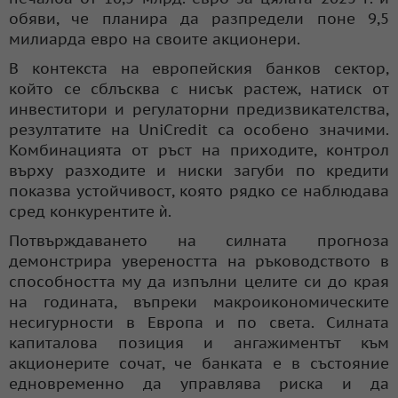
обяви, че планира да разпредели поне 9,5
милиарда евро на своите акционери.
В контекста на европейския банков сектор,
който се сблъсква с нисък растеж, натиск от
инвеститори и регулаторни предизвикателства,
резултатите на UniCredit са особено значими.
Комбинацията от ръст на приходите, контрол
върху разходите и ниски загуби по кредити
показва устойчивост, която рядко се наблюдава
сред конкурентите ѝ.
Потвърждаването на силната прогноза
демонстрира увереността на ръководството в
способността му да изпълни целите си до края
на годината, въпреки макроикономическите
несигурности в Европа и по света. Силната
капиталова позиция и ангажиментът към
акционерите сочат, че банката е в състояние
едновременно да управлява риска и да