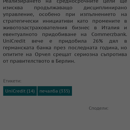
Реализирането на средносрочните цели ще
изисква продължаващо дисциплинирано
управление, особено при изпълнението на
стратегически инициативи като промените в
животозастрахователния бизнес в Италия и
евентуалното придобиване на Commerzbank.
UniCredit вече е придобила 26% дял в
германската банка през последната година, но
опитите на Орчел срещат сериозна съпротива
от правителството в Берлин.
Етикети:
UniCredit (14)
печалба (335)
Сподели: