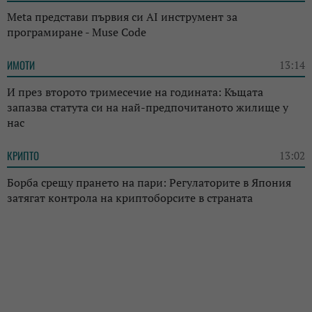
Meta представи първия си AI инструмент за
програмиране - Muse Code
ИМОТИ
13:14
И през второто тримесечие на годината: Къщата
запазва статута си на най-предпочитаното жилище у
нас
КРИПТО
13:02
Борба срещу прането на пари: Регулаторите в Япония
затягат контрола на криптоборсите в страната