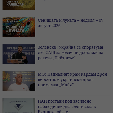
Сънищата и луната – неделя – 09
август 2026
Зеленски: Украйна се споразумя
със САЩ за месечни доставки на
ракети „Пейтриът“
МО: Падналият край Кардам дрон
вероятно е украински дрон-
примамка „Майя“
НАП постави под засилено
наблюдение два фестивала в
Бургаска област