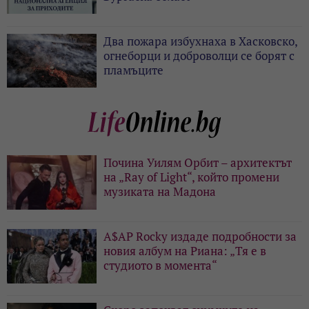
Два пожара избухнаха в Хасковско,
огнеборци и доброволци се борят с
пламъците
Почина Уилям Орбит – архитектът
на „Ray of Light“, който промени
музиката на Мадона
A$AP Rocky издаде подробности за
новия албум на Риана: „Тя е в
студиото в момента“