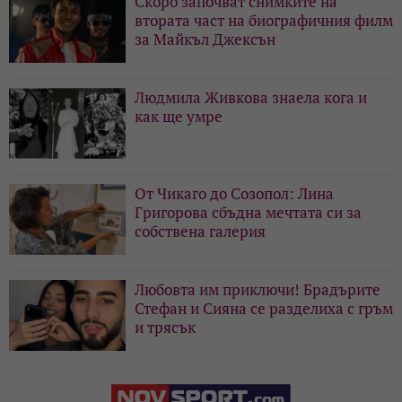
Скоро започват снимките на
втората част на биографичния филм
за Майкъл Джексън
Людмила Живкова знаела кога и
как ще умре
От Чикаго до Созопол: Лина
Григорова сбъдна мечтата си за
собствена галерия
Любовта им приключи! Брадърите
Стефан и Сияна се разделиха с гръм
и трясък