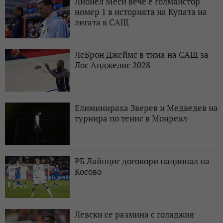
Лионел Меси вече е голмайстор
номер 1 в историята на Купата на
лигата в САЩ
ЛеБрон Джеймс в тима на САЩ за
Лос Анджелис 2028
Елиминираха Зверев и Медведев на
турнира по тенис в Монреал
РБ Лайпциг договори национал на
Косово
Левски се размина с голаджия