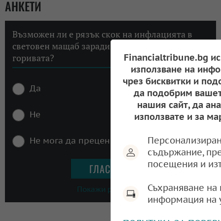
АНКЕТИ
Възможен ли е рязък скок на инфлацията в
световен мащаб заради високите цени на
Financialtribune.bg и
горивата?
използване на инфо
чрез бисквитки и под
Да
да подобрим вашет
нашия сайт, да ан
Не
използвате и за ма
Персонализиран
Не мога да преценя
съдържание, пр
посещения и из
Съхраняване на 
Покажи резултати
информация на 