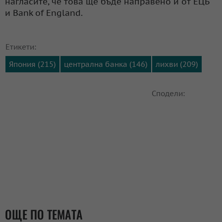
нагласите, че това ще бъде направено и от ЕЦБ
и Bank of England.
Етикети:
Япония (215)
централна банка (146)
лихви (209)
Сподели:
ОЩЕ ПО ТЕМАТА