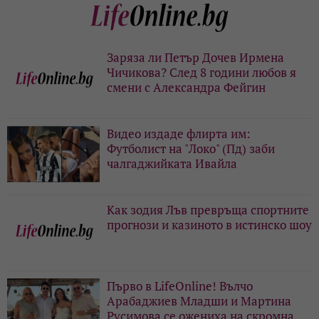
Заряза ли Петър Дочев Ирмена
Чичикова? След 8 години любов я
смени с Александра Фейгин
Видео издаде флирта им:
Футболист на "Локо" (Пд) заби
чалгаджийката Ивайла
Как зодия Лъв превръща спортните
прогнози и казиното в истинско шоу
Първо в LifeOnline! Вълчо
Арабаджиев Младши и Мартина
Русимова сe oжениха на скромна