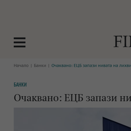
БОРСИ
Начало
Банки
Очаквано: ЕЦБ запази нивата на лих
ТЕХНОЛ
КРИПТО
АНАЛИЗ
БАНКИ
БАНКИ
МРЕЖАТ
Очаквано: ЕЦБ запази н
ПАРИТЕ
ИМОТИ
ЗАСТРАХОВАНЕ
АВТОМО
ЕНЕРГЕТИКА
МУЛТИМ