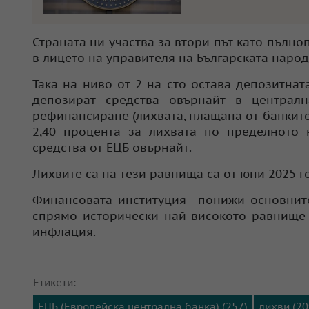
Страната ни участва за втори път като пълноп
в лицето на управителя на Българската наро
Така на ниво от 2 на сто остава депозитната
депозират средства овърнайт в централн
рефинансиране (лихвата, плащана от банките,
2,40 процента за лихвата по пределното 
средства от ЕЦБ овърнайт.
Лихвите са на тези равнища са от юни 2025 г
Финансовата институция понижи основните
спрямо исторически най-високото равнище о
инфлация.
Етикети:
ЕЦБ (Европейска централна банка) (257)
лихви (20