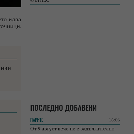
БГНЕС
©
ето идва
точници.
ливи
ПОСЛЕДНО ДОБАВЕНИ
ПАРИТЕ
16:06
От 9 август вече не е задължително