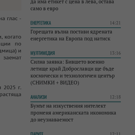
да има етикет с цена в лева, остава
само в евро
а глас -
ЕНЕРГЕТИКА
14:21
Горещата вълна постави ядрената
, когато
енергетика на Европа под натиск
ации по
дмица) и
МУЛТИМЕДИЯ
13:16
а заемат
Силна заявка: Бившето военно
летище край Доброславци ще бъде
космически и технологичен център
(СНИМКИ + ВИДЕО)
 2025 г.
 растяща
АНАЛИЗИ
12:18
Бумът на изкуствения интелект
променя американската икономика
до неузнаваемост
ПАРИТЕ
12:11