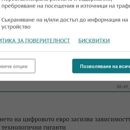
преброяване на посещения и източници на траф
рекордна глоба от 12,2 млн. евро на JP Morga
Съхраняване на и/или достъп до информация на
e
09:01,
устройство
ИТИКА ЗА ПОВЕРИТЕЛНОСТ
БИСКВИТКИ
но понижение на инфлацията едва ли ще на
овече опции
Позволяване на всич
страна на ЕЦБ
e
08:49,
нето на цифровото евро засилва зависимост
 технологични гиганти