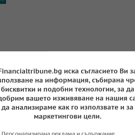
Financialtribune.bg иска съгласието Ви з
зползване на информация, събирана чр
бисквитки и подобни технологии, за да
 банка на Албания се подготвя за интеграци
добрим вашето изживяване на нашия са
та система
да анализираме как го използвате и за
маркетингови цели.
e
09:13,
Персонализирана реклама и съдържание,