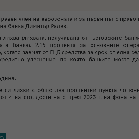
равен член на еврозоната и за първи път с право н
дна банка Димитър Радев.
 лихва (лихвата, получавана от търговските банки
ата банка), 2,15 процента за основните опер
 когато заемат от ЕЦБ средства за срок от една се
кредитно улеснение, по която банките могат д
одина.
 си лихви с общо два процентни пункта до юни
т 4 на сто, достигнато през 2023 г. на фона на
9)