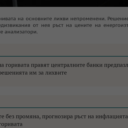
 нивата на основните лихви непроменени. Решени
дизвикания от нея ръст на цените на енергоиз
е анализатори.
на горивата правят централните банки предпаз
решенията им за лихвите
те без промяна, прогнозира ръст на инфлацията
горивата