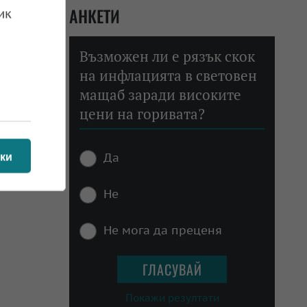
АНКЕТИ
ик
Възможен ли е рязък скок
на инфлацията в световен
мащаб заради високите
цени на горивата?
Да
ки
Не
Не мога да преценя
Покажи резултати