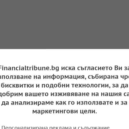
С инвестиции от NVIDIA и други компании
ценка на Revolut достигна $75 млрд.
Financialtribune.bg иска съгласието Ви з
зползване на информация, събирана чр
e
15:52,
бисквитки и подобни технологии, за да
добрим вашето изживяване на нашия са
да анализираме как го използвате и за
оценява на 75 млрд. долара при вторична про
маркетингови цели.
Персонализирана реклама и съдържание,
e
11:17,