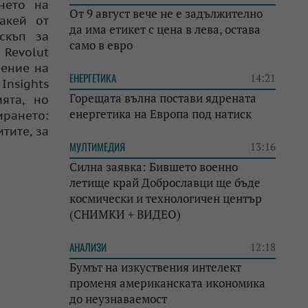
нето на
От 9 август вече не е задължително
акей от
да има етикет с цена в лева, остава
скъп за
само в евро
 Revolut
ление на
ЕНЕРГЕТИКА
14:21
Insights
Горещата вълна постави ядрената
ята, но
енергетика на Европа под натиск
ирането:
тите, за
МУЛТИМЕДИЯ
13:16
Силна заявка: Бившето военно
летище край Доброславци ще бъде
космически и технологичен център
(СНИМКИ + ВИДЕО)
АНАЛИЗИ
12:18
Бумът на изкуствения интелект
променя американската икономика
до неузнаваемост