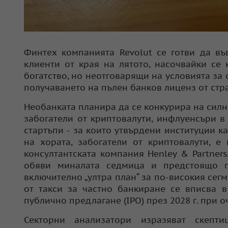
Финтех компанията Revolut се готви да въ
клиенти от края на лятото, насочвайки се
богатство, но неотговарящи на условията за 
получаването на пълен банков лиценз от стр
Необанката планира да се конкурира на силн
забогатели от криптовалути, инфлуенсъри 
стартъпи - за които утвърдени институции ка
на хората, забогатели от криптовалути, е
консултантската компания Henley & Partner
обяви миналата седмица и предстоящо п
включително „ултра план“ за по-високия сег
от такси за частно банкиране се вписва 
публично предлагане (IPO) през 2028 г. при о
Секторни анализатори изразяват скепт