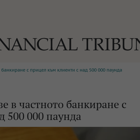
то банкиране с прицел към клиенти с над 500 000 паунда
ОГИИ
За нас
Реклама
Ко
И
Част от Tribune Media Gr
А
езе в частното банкиране с
д 500 000 паунда
БИЛИ
ЕДИЯ