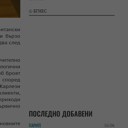
БГНЕС
©
ритански
ли бързо
два след
ючително
ологични
аб броят
, според
 Карлези
лиенти,
 приходи
първично
ПОСЛЕДНО ДОБАВЕНИ
новните
ПАРИТЕ
16:06