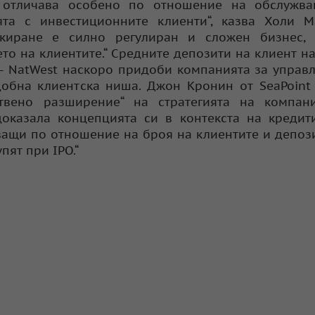
е отличава особено по отношение на обслужва
ята с инвестиционните клиенти“, казва Холи М
нкиране е силно регулиран и сложен бизнес, 
о на клиентите.“ Средните депозити на клиент на
н - NatWest наскоро придоби компанията за управ
одобна клиентска ниша. Джон Кронин от SeaPoint 
ствено разширение“ на стратегията на компани
оказала концепцията си в контекста на кредит
ващи по отношение на броя на клиентите и депози
пят при IPO.“