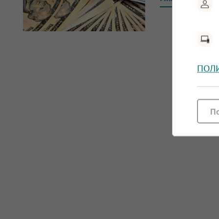
ПОЛ
П