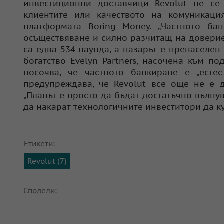
инвестиционни доставчици Revolut не с
клиентите или качеството на комуникаци
платформата Boring Money. „Частното ба
осъществяване и силно разчитащ на довериет
са едва 534 паунда, а пазарът е пренаселе
богатство Evelyn Partners, насочена към п
посочва, че частното банкиране е „есте
предупреждава, че Revolut все още не е д
„Планът е просто да бъдат достатъчно вълну
да накарат технологичните инвеститори да ку
Етикети:
Revolut (7)
Сподели: