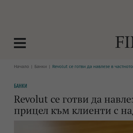
БОРСИ
Начало
Банки
Revolut се готви да навлезе в частно
ТЕХНОЛ
КРИПТО
АНАЛИЗ
БАНКИ
БАНКИ
МРЕЖАТ
Revolut се готви да навл
ПАРИТЕ
ИМОТИ
прицел към клиенти с на
ЗАСТРАХОВАНЕ
АВТОМО
ЕНЕРГЕТИКА
МУЛТИМ