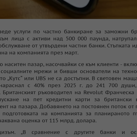
веде услуги по частно банкиране за заможни б
 към лица с активи над 500 000 паунда, натрупа
обслужване от утвърдени частни банки. Стъпката и
ана на компанията през март.
о наситен пазар, насочвайки се към клиенти - вкл
в социалните мрежи и бивши основатели на техн
то „Кутс“ или UBS не са достъпни. В световен мащ
 нараснал с 40% през 2025 г. до 241 700 души
s. Британският ръководител на Revolut Франческа
ускане на пет кредитни карти за британски к
мент на пазара. Добавянето на постоянен поток от
в подготовката на компанията за планираното 
чаквана оценка от 115 млрд. долара.
ицизъм. „В сравнение с другите банки и ос