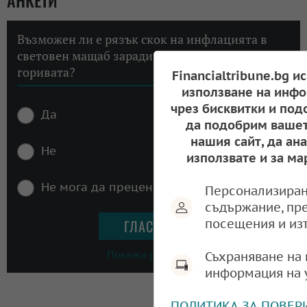
Възможен ли е рязък скок на инфлацията в
световен мащаб заради високите цени на
горивата?
Financialtribune.bg и
използване на инфо
чрез бисквитки и под
Да
да подобрим вашет
нашия сайт, да ан
Не
използвате и за ма
Не мога да преценя
Персонализиран
съдържание, пр
посещения и из
Покажи резултати
Съхраняване на 
информация на 
ПОЛИТИКА ЗА ПОВЕР