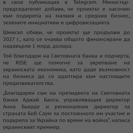
в своя публикация в Telegram. Министър-
председателят добави, че проектът е насочен
към подкрепа на малкия и средния бизнес,
зелените инициативи и цифровизацията.
Шмигал обяви, че проектът ще продължи до
2027 г., като се очаква общото финансиране да
надхвърли 1 млрд. долара.
Той благодари на Световната банка и подчерта,
че RISE ще помогне за укрепване на
украинската икономика, като даде възможност
на бизнеса да се адаптира към настоящите
предизвикателства.
„Благодарен съм на президента на Световната
банка Аджай Банга, управляващия директор
Анна Бьерде и регионалния директор за
страната Боб Саум за постоянното им участие и
подкрепа за Украйна по време на война“, написа
украинският премиер.