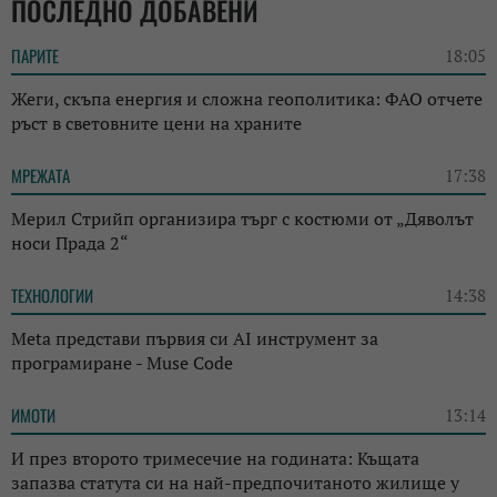
ПОСЛЕДНО ДОБАВЕНИ
ПАРИТЕ
18:05
Жеги, скъпа енергия и сложна геополитика: ФАО отчете
ръст в световните цени на храните
МРЕЖАТА
17:38
Мерил Стрийп организира търг с костюми от „Дяволът
носи Прада 2“
ТЕХНОЛОГИИ
14:38
Meta представи първия си AI инструмент за
програмиране - Muse Code
ИМОТИ
13:14
И през второто тримесечие на годината: Къщата
запазва статута си на най-предпочитаното жилище у