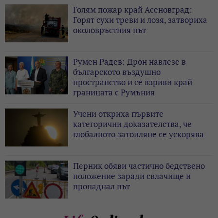
Голям пожар край Асеновград:
Горят сухи треви и лозя, затвориха
околовръстния път
Румен Радев: Дрон навлезе в
българското въздушно
пространство и се взриви край
границата с Румъния
Учени откриха първите
категорични доказателства, че
глобалното затопляне се ускорява
Перник обяви частично бедствено
положение заради свлачище и
пропаднал път