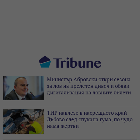
Министър Абровски откри сезона
за лов на прелетен дивеч и обяви
дигитализация на ловните билети
ТИР навлезе в насрещното край
Дъбово след спукана гума, по чудо
няма жертви