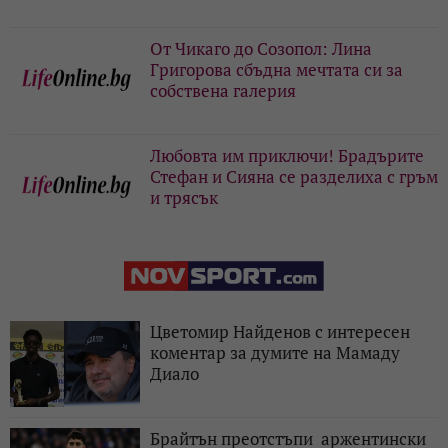
От Чикаго до Созопол: Лина
Григорова сбъдна мечтата си за
собствена галерия
Любовта им приключи! Брадърите
Стефан и Сияна се разделиха с гръм
и трясък
Цветомир Найденов с интересен
коментар за думите на Мамаду
Диало
Брайтън преотстъпи аржентински