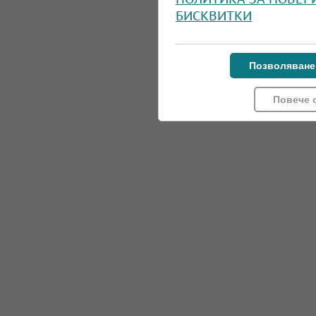
БИСКВИТКИ
Позволяване
Повече 