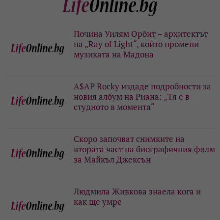
Почина Уилям Орбит – архитектът
на „Ray of Light“, който промени
музиката на Мадона
A$AP Rocky издаде подробности за
новия албум на Риана: „Тя е в
студиото в момента“
Скоро започват снимките на
втората част на биографичния филм
за Майкъл Джексън
Людмила Живкова знаела кога и
как ще умре