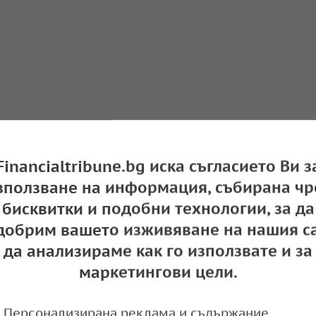
Financialtribune.bg иска съгласието Ви з
зползване на информация, събирана чр
бисквитки и подобни технологии, за да
добрим вашето изживяване на нашия са
да анализираме как го използвате и за
маркетингови цели.
Персонализирана реклама и съдържание,