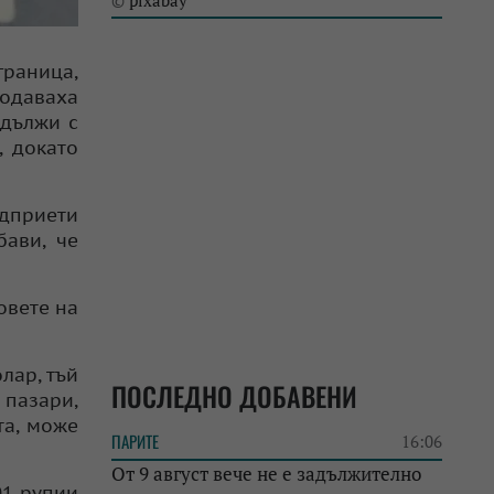
pixabay
©
граница,
родаваха
одължи с
, докато
дприети
бави, че
овете на
лар, тъй
ПОСЛЕДНО ДОБАВЕНИ
 пазари,
та, може
ПАРИТЕ
16:06
От 9 август вече не е задължително
01 рупии