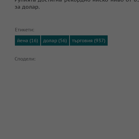
за долар.
Етикети:
йена (16)
долар (56)
търговия (937)
Сподели: