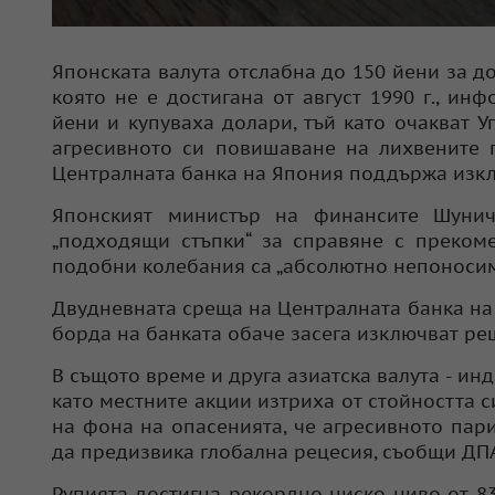
Японската валута отслабна до 150 йени за д
която не е достигана от август 1990 г., и
йени и купуваха долари, тъй като очакват
агресивното си повишаване на лихвените п
Централната банка на Япония поддържа изк
Японският министър на финансите Шунич
„подходящи стъпки“ за справяне с прекоме
подобни колебания са „абсолютно непоносим
Двудневната среща на Централната банка на
борда на банката обаче засега изключват р
В същото време и друга азиатска валута - ин
като местните акции изтриха от стойността си
на фона на опасенията, че агресивното пар
да предизвика глобална рецесия, съобщи ДП
Рупията достигна рекордно ниско ниво от 83