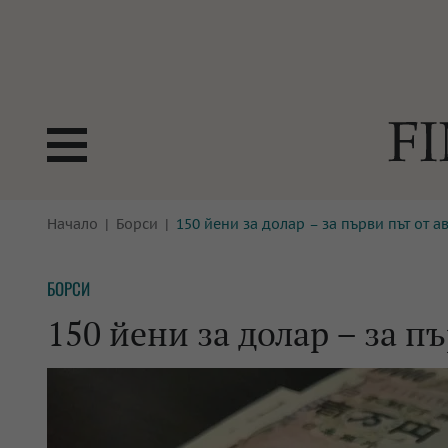
БОРСИ
Начало
Борси
150 йени за долар – за първи път от а
ТЕХНОЛ
КРИПТО
АНАЛИЗ
БОРСИ
БАНКИ
МРЕЖАТ
150 йени за долар – за п
ПАРИТЕ
ИМОТИ
ЗАСТРАХОВАНЕ
АВТОМО
ЕНЕРГЕТИКА
МУЛТИМ