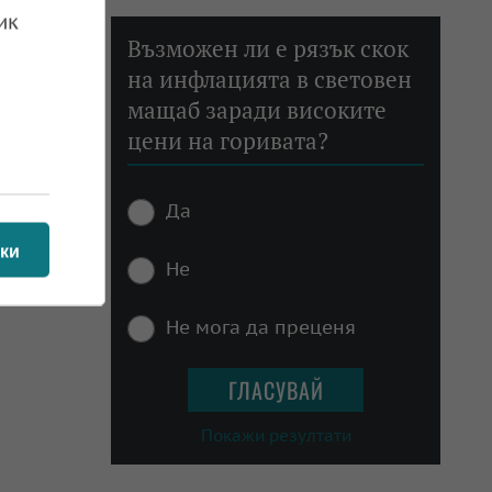
ик
Възможен ли е рязък скок
на инфлацията в световен
мащаб заради високите
цени на горивата?
Да
ки
Не
Не мога да преценя
Покажи резултати