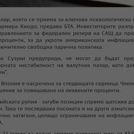
олар, което се приема за ключова психологическа 
нформира Киодо, предава БТА. Инвеститорите разп
 Управлението за федерален резерв на САЩ да пр
роценти, за да укроти американската инфлация
лючително свободна парична политика.
и Сузуки предупреди, че могат да бъдат пре
рната нестабилност на валутния пазар, като до
и“.
 Япония е насрочена за следващата седмица. Член
ешение за повишаване на лихвените проценти.
дийската рупия - загуби позиции спрямо щатския до
. Така те последваха посоката и на други азиатски
ично затягане, целящо ограничаване на инфлация
А.
,22 рупии за долар, спрямо вчерашен курс от 83,