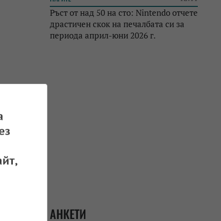
Ръст от над 50 на сто: Nintendo отчете
драстичен скок на печалбата си за
периода април-юни 2026 г.
а
ез
йт,
АНКЕТИ